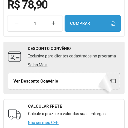
R$ 78,90
REMOVER UMA UNIDADE
AUMENTAR UMA UNIDADE
COMPRAR
DESCONTO
CONVÊNIO
Exclusivo para clientes cadastrados no programa
Saiba Mais
Ver Desconto Convênio
CALCULAR FRETE
Formulário para Calcular o Frete
Calcule o prazo e o valor das suas entregas
Não sei meu CEP