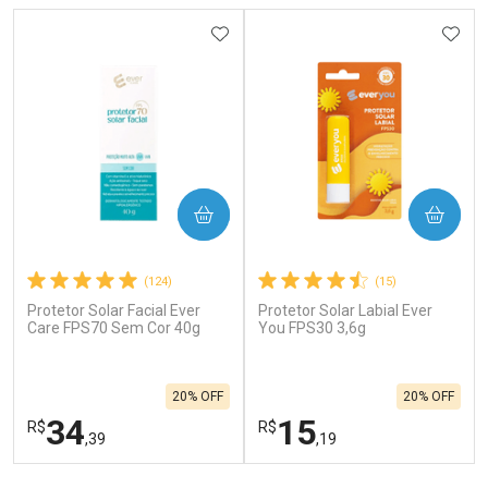
ADICIONAR AOS FAVORITOS
ADIC
COMPRAR
COMPRAR
(124)
(15)
Protetor Solar Facial Ever
Protetor Solar Labial Ever
Care FPS70 Sem Cor 40g
You FPS30 3,6g
20% OFF
20% OFF
34
15
R$
R$
,39
,19