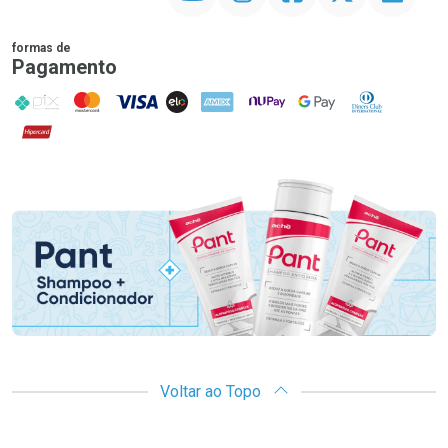
formas de
Pagamento
PIX
MasterCard
VISA
ELO
AMEX
NuPay
Google Pay
Diners Club
Hipercard
Promoção em Destaque
Voltar ao Topo