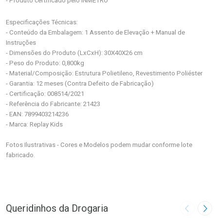
- Produto certificado pelo INMETRO
Especificações Técnicas:
- Conteúdo da Embalagem: 1 Assento de Elevação + Manual de
Instruções
- Dimensões do Produto (LxCxH):
30X40X26 cm
- Peso do Produto: 0,800kg
- Material/Composição: Estrutura Polietileno, Revestimento Poliéster
- Garantia: 12 meses (Contra Defeito de Fabricação)
- Certificação: 008514/2021
- Referência do Fabricante: 21423
- EAN: 7899403214236
- Marca: Replay Kids
Fotos Ilustrativas - Cores e Modelos podem mudar conforme lote
fabricado.
Queridinhos da Drogaria
Imagem A
Pró