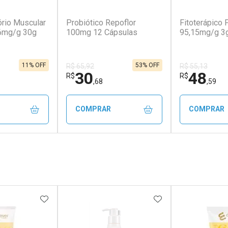
(34)
(102)
ório Muscular
Probiótico Repoflor
Fitoterápico 
,6mg/g 30g
100mg 12 Cápsulas
95,15mg/g 3
11% OFF
53% OFF
R$ 65,92
R$ 55,13
30
48
R$
R$
,68
,59
COMPRAR
COMPRAR
FECHAR
FECHAR
FECHAR
FECHAR
rio
Laboratório
Laborató
os
Por Menos
Por Men
FAVORITOS
ADICIONAR AOS FAVORITOS
ADICIONAR AOS 