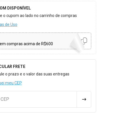
OM DISPONÍVEL
ize o cupom ao lado no carrinho de compras
as de Uso
em compras acima de R$600
CULAR FRETE
o para Calcular o Frete
ule o prazo e o valor das suas entregas
sei meu CEP
u CEP
CALCULAR FRETE