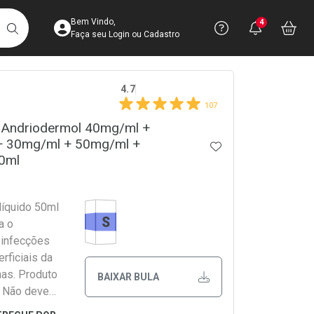
Acesse sua Conta
Precisa de 
Notific
Aces
Bem Vindo,
4
Você po
notifica
Vo
it
BUSCAR
Ver Recursos 
Faça seu Login ou Cadastro
crumb
4.7
Atendimento ao 
107
o Andriodermol 40mg/ml +
Central de Ajud
 30mg/ml + 50mg/ml +
ADICIONAR AOS 
Televendas
0ml
4003-3393
Medicamento Similar
líquido 50ml
a o
 infecções
rficiais da
has. Produto
BAIXAR BULA
. Não deve
próximo aos