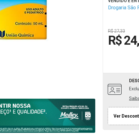
olhos ou muc
Drogaria São 
adulto e pediá
crianças acim
Leia a bula an
R$ 27,33
R$ 24
DES
Excl
Saib
Ver Descont