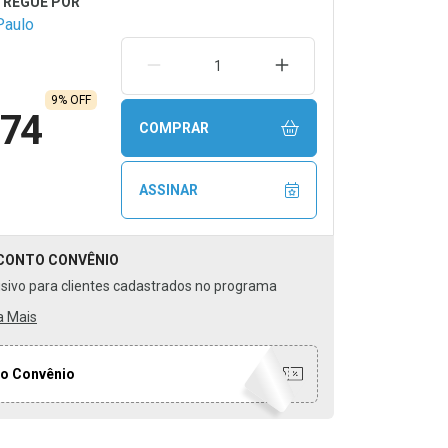
osas. Uso
Paulo
trico para
a de 2 anos.
REMOVER UMA UNIDADE
AUMENTAR UMA UNIDA
tes de usar.
9% OFF
,74
COMPRAR
ASSINAR
CONTO
CONVÊNIO
usivo para clientes cadastrados no programa
a Mais
o Convênio