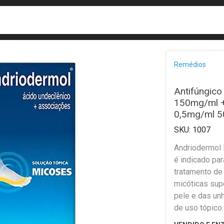
busca
isa?
Bread
Remédios
Antifúngic
150mg/ml +
0,5mg/ml 5
1007
Andriodermol 
é indicado par
tratamento de
micóticas supe
pele e das un
de uso tópico
ser utilizado 