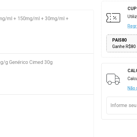
CUP
Util
0mg/ml + 150mg/ml + 30mg/ml +
Regr
PAIS80
Ganhe R$80 
mg/g Genérico Cimed 30g
CAL
Formulári
Calc
Não 
Informe se