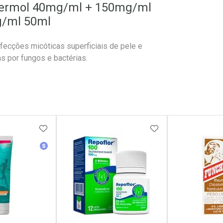
odermol 40mg/ml + 150mg/ml
g/ml 50ml
nfecções micóticas superficiais de pele e
s por fungos e bactérias.
FAVORITOS
ADICIONAR AOS FAVORITOS
ADICIONAR AOS 
r
Medicamento Similar