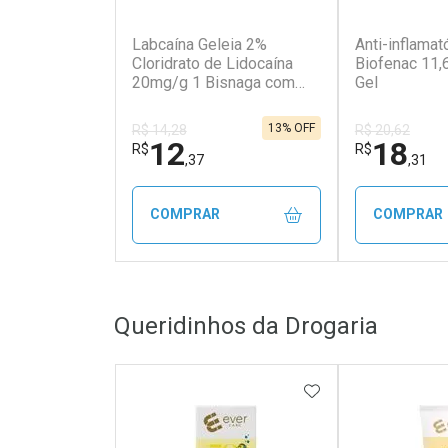
(31)
Labcaína Geleia 2%
Anti-inflamat
Cloridrato de Lidocaína
Biofenac 11
20mg/g 1 Bisnaga com
Gel
30g
13% OFF
R$ 14,28
R$ 20,62
12
18
R$
R$
,37
,31
COMPRAR
COMPRAR
FECHAR
FECHAR
Queridinhos da Drogaria
Laboratório
Laborató
Por Menos
Por Men
ADICIONAR AOS 