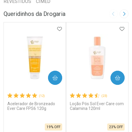
REVESTIDOS CIMED
Queridinhos da Drogaria
Imagem A
Pró
ADICIONAR AOS FAVORITOS
ADIC
COMPRAR
COMPRAR
(12)
(23)
Acelerador de Bronzeado
Loção Pós Sol Ever Care com
Ever Care FPS6 120g
Calamina 120ml
19% OFF
23% OFF