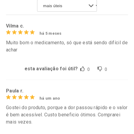
Por R$ 43,54/cada
Por R$ 52,99/cada
Comprar sem Desconto
Comprar sem Desconto
Por R$ 43,54/cada
Por R$ 52,99/cada
Vilma c.
há 5 meses
Muito bom o medicamento, só que está sendo difícil de
achar
esta avaliação foi útil?
0
0
Paula r.
há um ano
Gostei do produto, porque a dor passou rápido e o valor
é bem acessível. Custo beneficio ótimos. Comprarei
mais vezes.