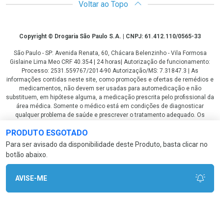
Voltar ao Topo
Copyright
Copyright © Drogaria São Paulo S.A. | CNPJ: 61.412.110/0565-33
São Paulo - SP: Avenida Renata, 60, Chácara Belenzinho - Vila Formosa
Gislaine Lima Meo CRF 40.354 | 24 horas| Autorização de funcionamento:
Processo: 2531.559767/2014-90 Autorização/MS: 7.31847.3 | As
informações contidas neste site, como promoções e ofertas de remédios e
medicamentos, não devem ser usadas para automedicação e não
substituem, em hipótese alguma, a medicação prescrita pelo profissional da
área médica. Somente o médico está em condições de diagnosticar
qualquer problema de saúde e prescrever o tratamento adequado. Os
preços e as promoções são válidos apenas para compras via internet. As
PRODUTO ESGOTADO
fotos contidas em nosso site são meramente ilustrativas. *Preços e
disponibilidade sujeitos a alterações no decorrer do dia. Antibióticos e
Para ser avisado da disponibilidade deste Produto, basta clicar no
antimicrobianos vendas apenas em lojas físicas ou televendas. Portaria nº
botão abaixo.
344 - 01/02/1999 - Ministério da Saúde. Horário de funcionamento Central
de Vendas e Atendimento ao Cliente 4003 3393 ou 0800 779 8767 de
domingo a domingo das 08h00 às 20h00.
AVISE-ME
LGPD Aceite os Cookies