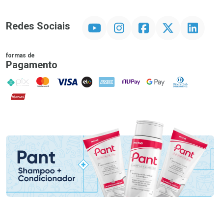
YouTube
Instagram
Facebook
Twitter
Linkedin
Redes Sociais
formas de
Pagamento
PIX
MasterCard
VISA
ELO
AMEX
NuPay
Google Pay
Diners Club
Hipercard
Promoção em Destaque