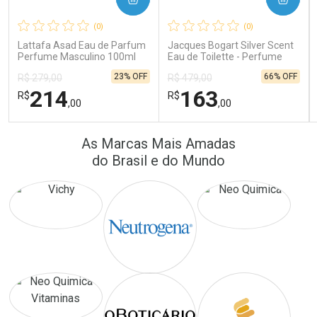
Ativar Desconto
Ativar Desconto
(0)
(0)
Comprar sem Desconto
Comprar sem Desconto
Comprar sem Desconto
Comprar sem Desconto
Lattafa Asad Eau de Parfum
Jacques Bogart Silver Scent
Por R$ 24,10/cada
Por R$ 16,79/cada
Por R$ 24,10/cada
Por R$ 16,79/cada
Perfume Masculino 100ml
Eau de Toilette - Perfume
Masculino
23% OFF
66% OFF
R$ 279,00
R$ 479,00
214
163
R$
R$
,00
,00
FECHAR
FECHAR
FEC
FEC
As Marcas Mais Amadas
Laboratório
Laboratório
Por Menos
Por Menos
do Brasil e do Mundo
Ativar Desconto
Ativar Desconto