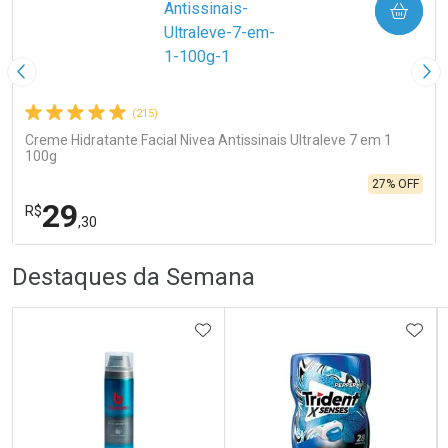
COMPRAR
Imagem Anterior
Pró
(215)
Creme Hidratante Facial Nivea Antissinais Ultraleve 7 em 1
100g
27% OFF
29
R$
,30
R
R
FECHA
FECHA
Destaques da Semana
Laboratório
Por Menos
ADICIONAR AOS FAVORITOS
ADIC