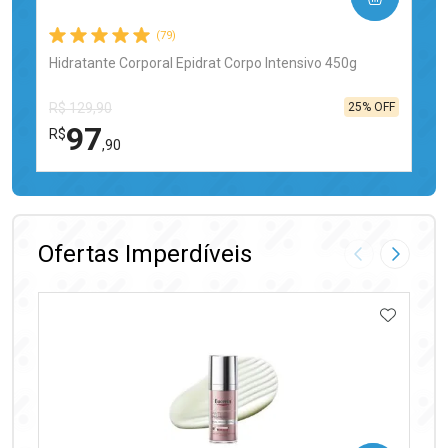
(79)
Hidratante Corporal Epidrat Corpo Intensivo 450g
25% OFF
R$ 129,90
97
R$
,90
FECHAR
FECHAR
Laboratório
Por Menos
Ofertas Imperdíveis
Imagem Anter
Próxima
ADICIO
Ativar Desconto