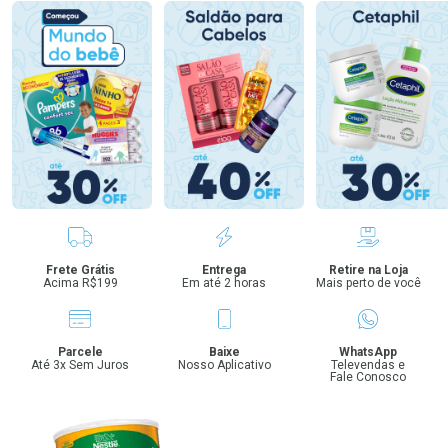
Benefícios
Frete Grátis
Entrega
Retire na Loja
Acima R$199
Em até 2 horas
Mais perto de você
Parcele
Baixe
WhatsApp
Até 3x Sem Juros
Nosso Aplicativo
Televendas e
Fale Conosco