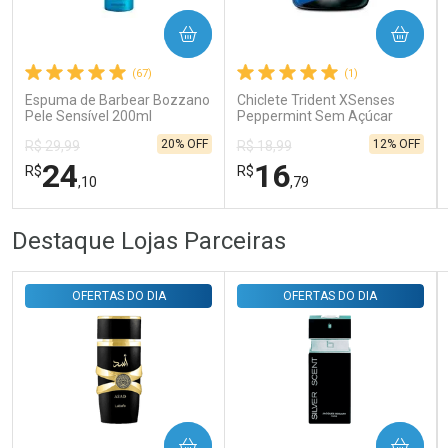
COMPRAR
COMPRAR
Ativar Desconto
(67)
(1)
Espuma de Barbear Bozzano
Chiclete Trident XSenses
Comprar sem Desconto
Comprar sem Desconto
Pele Sensível 200ml
Peppermint Sem Açúcar
Por R$ 29,30/cada
Por R$ 29,30/cada
Garrafa 54g
20% OFF
12% OFF
R$ 29,99
R$ 18,99
24
16
R$
R$
,10
,79
FECHAR
FECHAR
FEC
FEC
Destaque Lojas Parceiras
Laboratório
Laboratório
Por Menos
Por Menos
OFERTAS DO DIA
OFERTAS DO DIA
COMPRAR
COMPRAR