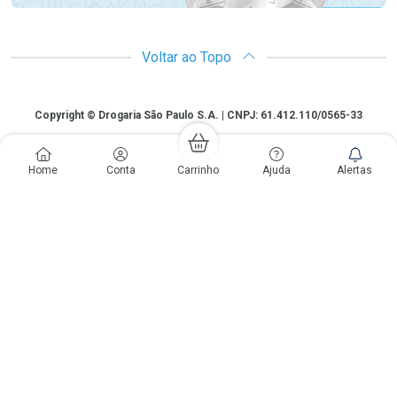
Voltar ao Topo
Copyright
Copyright © Drogaria São Paulo S.A. | CNPJ: 61.412.110/0565-33
São Paulo - SP: Avenida Renata, 60, Chácara Belenzinho - Vila Formosa
Gislaine Lima Meo CRF 40.354 | 24 horas| Autorização de funcionamento:
Home
Conta
Carrinho
Ajuda
Alertas
Processo: 2531.559767/2014-90 Autorização/MS: 7.31847.3 | As
informações contidas neste site, como promoções e ofertas de remédios e
medicamentos, não devem ser usadas para automedicação e não
substituem, em hipótese alguma, a medicação prescrita pelo profissional da
área médica. Somente o médico está em condições de diagnosticar
qualquer problema de saúde e prescrever o tratamento adequado. Os
preços e as promoções são válidos apenas para compras via internet. As
fotos contidas em nosso site são meramente ilustrativas. *Preços e
disponibilidade sujeitos a alterações no decorrer do dia. Antibióticos e
antimicrobianos vendas apenas em lojas físicas ou televendas. Portaria nº
344 - 01/02/1999 - Ministério da Saúde. Horário de funcionamento Central
de Vendas e Atendimento ao Cliente 4003 3393 ou 0800 779 8767 de
domingo a domingo das 08h00 às 20h00.