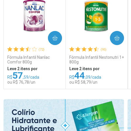
COMPRAR
COMPRAR
(72)
(95)
Fórmula Infantil Nanlac
Fórmula Infantil Nestonutri 1+
Comfor 800g
800g
Leve 2 itens por
Leve 2 itens por
57
44
R$
,59/cada
R$
,09/cada
ou R$ 76,78/un
ou R$ 58,79/un
FECHAR
FECHAR
FEC
FEC
Laboratório
Laboratório
Por Menos
Por Menos