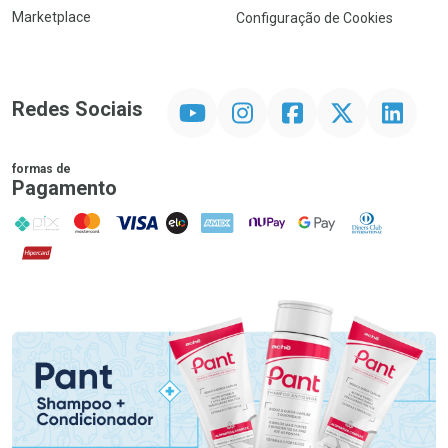
Marketplace
Configuração de Cookies
YouTube
Instagram
Facebook
Twitter
Linkedin
Redes Sociais
formas de
Pagamento
PIX
MasterCard
VISA
ELO
AMEX
NuPay
Google Pay
Diners Club
Hipercard
Promoção em Destaque