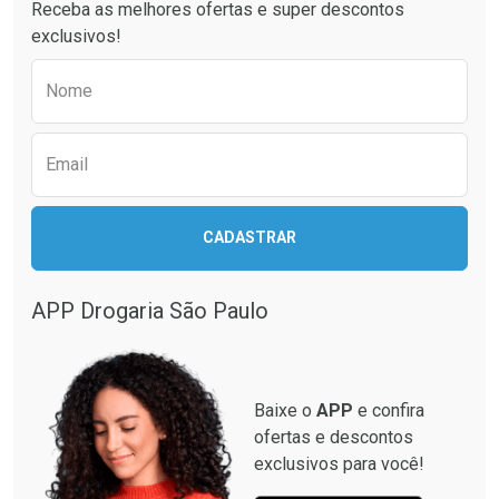
Receba as melhores ofertas e super descontos
exclusivos!
Preencha o formulário abaixo para receber 
Nome
Email
Ativar Desconto
Ativar Desconto
CADASTRAR
Comprar sem Desconto
Comprar sem Desconto
Comprar sem Desconto
Comprar sem Desconto
Por R$ 137,94/cada
Por R$ 28,40/cada
Por R$ 137,94/cada
Por R$ 28,40/cada
APP Drogaria São Paulo
Baixe o
APP
e confira
ofertas e descontos
exclusivos para você!