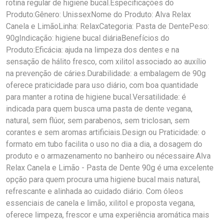
rotina regular de higiene bucal.Especificações do
Produto:Gênero: UnissexNome do Produto: Alva Relax
Canela e LimãoLinha: RelaxCategoria: Pasta de DentePeso:
90gIndicação: higiene bucal diáriaBenefícios do
Produto:Eficácia: ajuda na limpeza dos dentes e na
sensação de hálito fresco, com xilitol associado ao auxílio
na prevenção de cáries.Durabilidade: a embalagem de 90g
oferece praticidade para uso diário, com boa quantidade
para manter a rotina de higiene bucal.Versatilidade: é
indicada para quem busca uma pasta de dente vegana,
natural, sem flúor, sem parabenos, sem triclosan, sem
corantes e sem aromas artificiais.Design ou Praticidade: o
formato em tubo facilita o uso no dia a dia, a dosagem do
produto e o armazenamento no banheiro ou nécessaire.Alva
Relax Canela e Limão - Pasta de Dente 90g é uma excelente
opção para quem procura uma higiene bucal mais natural,
refrescante e alinhada ao cuidado diário. Com óleos
essenciais de canela e limão, xilitol e proposta vegana,
oferece limpeza, frescor e uma experiência aromática mais