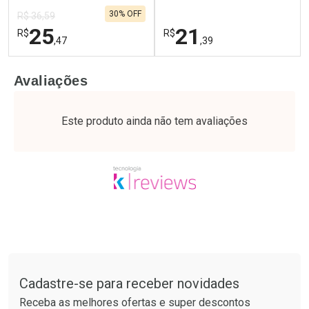
Comprar sem Desconto
Comprar sem Desconto
Sensíveis 75g
30% OFF
Por R$ 25,27/cada
Por R$ 28,79/cada
R$ 36,59
25
21
R$
R$
,47
,39
FECHAR
F
FECHAR
F
Avaliações
Laboratório
Laboratório
Por Menos
Por Menos
Este produto ainda não tem avaliações
Tudo sobre a Drogaria São Paulo
Cadastre-se para receber novidades
Ativar Desconto
Ativar Desconto
Receba as melhores ofertas e super descontos