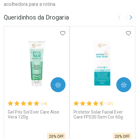
acolhedora para a rotina.
Queridinhos da Drogaria
Imagem A
Pró
ADICIONAR AOS FAVORITOS
ADIC
COMPRAR
COMPRAR
(14)
(21)
Gel Pós Sol Ever Care Aloe
Protetor Solar Facial Ever
Vera 120g
Care FPS30 Sem Cor 60g
20% OFF
20% OFF