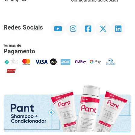
Configuração de Cookies
YouTube
Instagram
Facebook
Twitter
Linkedin
Redes Sociais
formas de
Pagamento
PIX
MasterCard
VISA
ELO
AMEX
NuPay
Google Pay
Diners Club
Hipercard
Promoção em Destaque