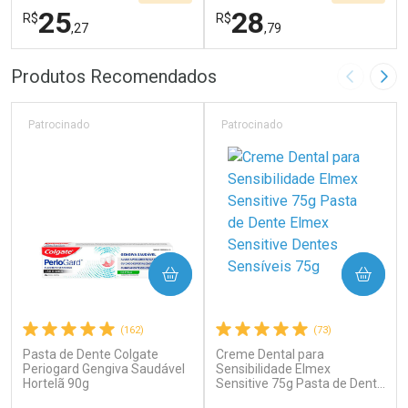
25
28
R$
R$
,27
,79
FECHAR
F
FECHAR
F
Produtos Recomendados
Imagem A
Pró
Laboratório
Laboratório
Por Menos
Por Menos
Patrocinado
Patrocinado
COMPRAR
COMPRAR
(162)
(73)
Pasta de Dente Colgate
Creme Dental para
Ativar Desconto
Ativar Desconto
Periogard Gengiva Saudável
Sensibilidade Elmex
Hortelã 90g
Comprar sem Desconto
Sensitive 75g Pasta de Dente
Comprar sem Desconto
Elmex Sensitive Dentes
Por R$ 25,27/cada
Por R$ 28,79/cada