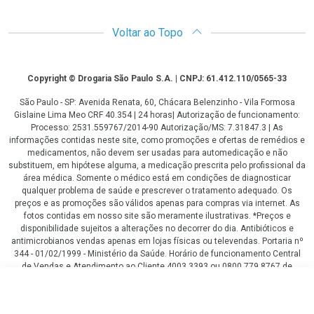
Voltar ao Topo
Copyright
Copyright © Drogaria São Paulo S.A. | CNPJ: 61.412.110/0565-33
São Paulo - SP: Avenida Renata, 60, Chácara Belenzinho - Vila Formosa
Gislaine Lima Meo CRF 40.354 | 24 horas| Autorização de funcionamento:
Processo: 2531.559767/2014-90 Autorização/MS: 7.31847.3 | As
informações contidas neste site, como promoções e ofertas de remédios e
medicamentos, não devem ser usadas para automedicação e não
substituem, em hipótese alguma, a medicação prescrita pelo profissional da
área médica. Somente o médico está em condições de diagnosticar
qualquer problema de saúde e prescrever o tratamento adequado. Os
preços e as promoções são válidos apenas para compras via internet. As
fotos contidas em nosso site são meramente ilustrativas. *Preços e
disponibilidade sujeitos a alterações no decorrer do dia. Antibióticos e
antimicrobianos vendas apenas em lojas físicas ou televendas. Portaria nº
344 - 01/02/1999 - Ministério da Saúde. Horário de funcionamento Central
de Vendas e Atendimento ao Cliente 4003 3393 ou 0800 779 8767 de
domingo a domingo das 08h00 às 20h00.
R$ 39,00
LGPD Aceite os Cookies
COMPRAR
R$ 32,00