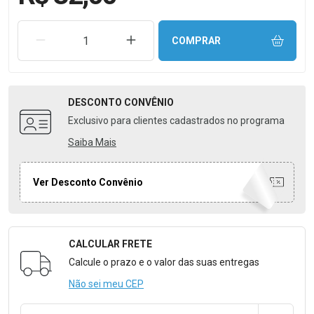
REMOVER UMA UNIDADE
AUMENTAR UMA UNIDADE
COMPRAR
DESCONTO
CONVÊNIO
Exclusivo para clientes cadastrados no programa
Saiba Mais
Ver Desconto Convênio
CALCULAR FRETE
Formulário para Calcular o Frete
Calcule o prazo e o valor das suas entregas
Não sei meu CEP