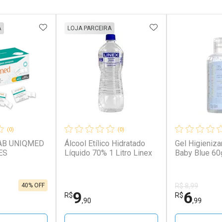
FAVORITOS
ADICIONAR AOS FAVORITOS
ADICIONAR AOS 
A
LOJA PARCEIRA
(0)
(0)
AB UNIQMED
Álcool Etílico Hidratado
Gel Higieniza
ES
Líquido 70% 1 Litro Linex
Baby Blue 60
40% OFF
R$ 8,99
9
6
R$
R$
,90
,99