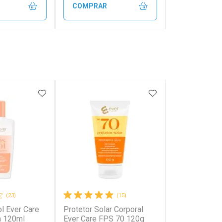
COMPRAR
FECHAR
FECHAR
FECHAR
FECHAR
rio
Laboratório
os
Por Menos
FAVORITOS
ADICIONAR AOS FAVORITOS
ADICIONAR AOS 
(23)
(15)
l Ever Care
Protetor Solar Corporal
onto
Ativar Desconto
a 120ml
Ever Care FPS 70 120g