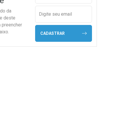
e
ado da
Digite seu email
de deste
a preencher
aixo.
CADASTRAR