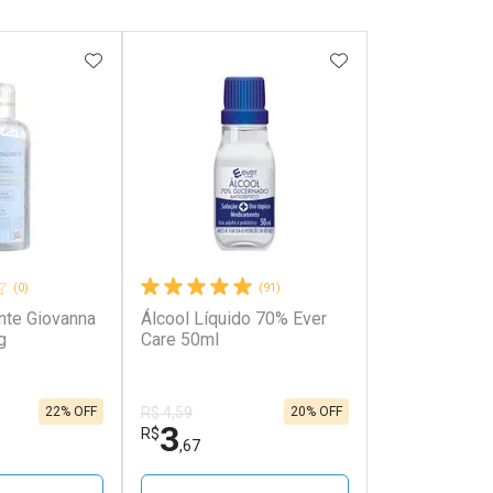
FAVORITOS
ADICIONAR AOS FAVORITOS
ADICIONAR AOS 
(0)
(91)
nte Giovanna
Álcool Líquido 70% Ever
g
Care 50ml
22% OFF
20% OFF
R$ 4,59
3
R$
,67