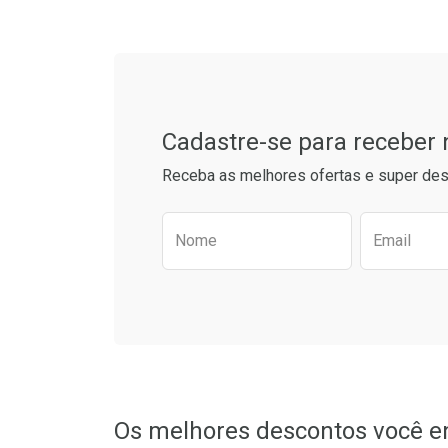
Tudo sobre a Drogaria S
Ativar Desconto
Ativar Des
Cadastre-se para receber
Comprar sem Desconto
Comprar s
Comprar sem Desconto
Comprar s
Receba as melhores ofertas e super des
Por R$ 28,79/cada
Por R$ 15,1
Por R$ 28,79/cada
Por R$ 15,1
Preencha o formulário aba
Nome
Email
Os melhores descontos você e