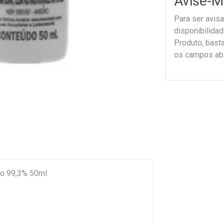
Avise-M
Para ser avis
disponibilida
Produto, bast
os campos ab
uto 99,3% 50ml