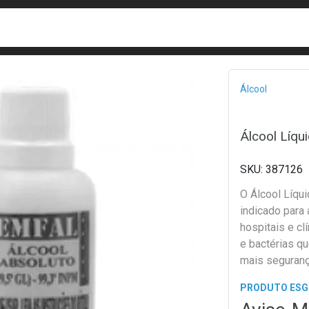
busca
isa?
Bread
Álcool
Álcool Líqu
387126
O Álcool Líqui
indicado para
hospitais e cl
e bactérias q
mais seguran
PRODUTO ES