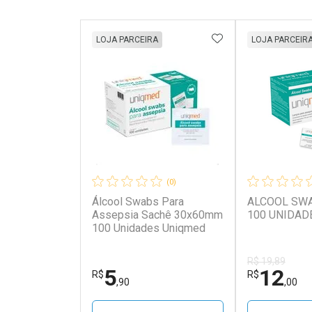
ADICIONAR AOS 
LOJA PARCEIRA
LOJA PARCEIR
(0)
Álcool Swabs Para
ALCOOL SW
Assepsia Sachê 30x60mm
100 UNIDAD
100 Unidades Uniqmed
R$ 19,89
5
12
R$
R$
,90
,00