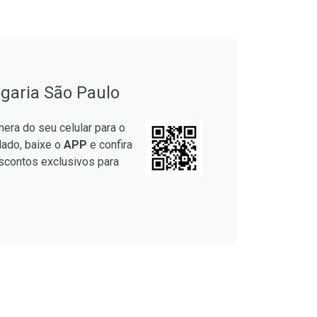
onto
Ativar Desconto
garia São Paulo
em Desconto
Comprar sem Desconto
em Desconto
Comprar sem Desconto
era do seu celular para o
9/cada
Por R$ 49,27/cada
9/cada
Por R$ 49,27/cada
lado, baixe o
APP
e confira
scontos exclusivos para