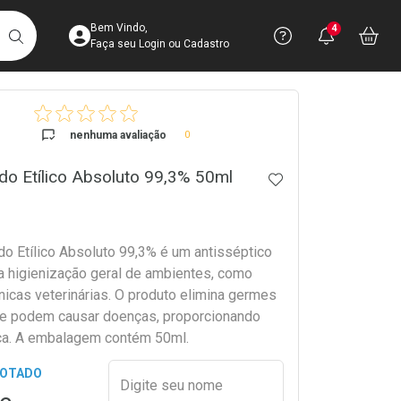
Acesse sua Conta
Precisa de 
Notific
Aces
Bem Vindo,
4
Você po
notifica
Vo
it
BUSCAR
Ver Recursos 
Faça seu Login ou Cadastro
crumb
Atendimento ao 
nenhuma avaliação
0
Central de Ajud
ido Etílico Absoluto 99,3% 50ml
ADICIONAR AOS 
Televendas
4003-3393
do Etílico Absoluto 99,3% é um antisséptico
 a higienização geral de ambientes, como
ínicas veterinárias. O produto elimina germes
ue podem causar doenças, proporcionando
ça. A embalagem contém 50ml.
Preencher nome e email para s
GOTADO
Digite seu nome