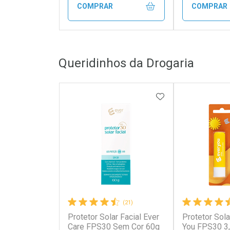
COMPRAR
COMPRAR
FECHAR
FECHAR
Queridinhos da Drogaria
Laboratório
Laborató
Por Menos
Por Men
ADICIONAR AOS 
(21)
Protetor Solar Facial Ever
Protetor Sola
Ativar Desconto
Ativar Des
Care FPS30 Sem Cor 60g
You FPS30 3