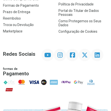
Política de Privacidade
Formas de Pagamento
Portal do Titular de Dados
Prazo de Entrega
Pessoais
Reembolso
Como Protegemos os Seus
Troca ou Devolução
Dados
Marketplace
Configuração de Cookies
YouTube
Instagram
Facebook
Twitter
Linkedin
Redes Sociais
formas de
Pagamento
PIX
MasterCard
VISA
ELO
AMEX
NuPay
Google Pay
Diners Club
Hipercard
Promoção em Destaque