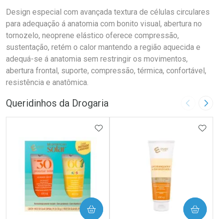
Design especial com avançada textura de células circulares
para adequação á anatomia com bonito visual, abertura no
tornozelo, neoprene elástico oferece compressão,
sustentação, retém o calor mantendo a região aquecida e
adequá-se á anatomia sem restringir os movimentos,
abertura frontal, suporte, compressão, térmica, confortável,
resistência e anatômica.
Queridinhos da Drogaria
Imagem A
Pró
ADICIONAR AOS FAVORITOS
ADIC
COMPRAR
COMPRAR