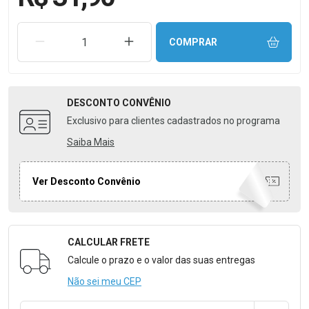
REMOVER UMA UNIDADE
AUMENTAR UMA UNIDADE
COMPRAR
DESCONTO
CONVÊNIO
Exclusivo para clientes cadastrados no programa
Saiba Mais
Ver Desconto Convênio
CALCULAR FRETE
Formulário para Calcular o Frete
Calcule o prazo e o valor das suas entregas
Não sei meu CEP