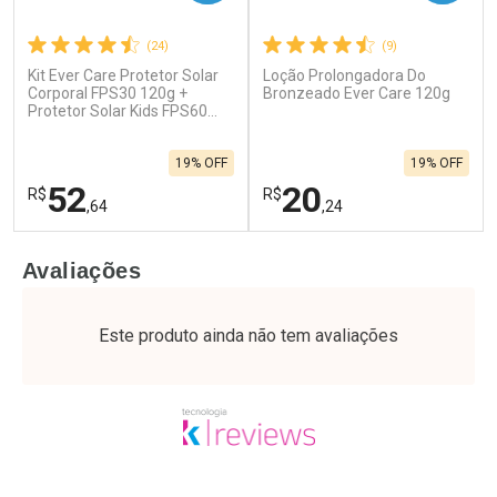
(24)
(9)
Kit Ever Care Protetor Solar
Loção Prolongadora Do
Corporal FPS30 120g +
Bronzeado Ever Care 120g
Protetor Solar Kids FPS60
120g
19% OFF
19% OFF
52
20
R$
R$
,64
,24
FECHAR
F
FECHAR
F
Avaliações
Laboratório
Laboratório
Por Menos
Por Menos
Este produto ainda não tem avaliações