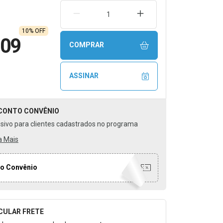
REMOVER UMA UNIDADE
AUMENTAR UMA UNIDA
10% OFF
,09
COMPRAR
ASSINAR
CONTO
CONVÊNIO
usivo para clientes cadastrados no programa
a Mais
o Convênio
CULAR FRETE
o para Calcular o Frete