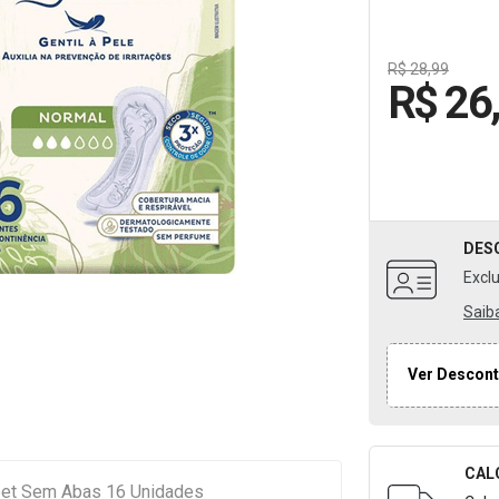
R$ 28,99
R$ 26
DES
Excl
Saib
Ver Descont
CAL
Formulári
eet Sem Abas 16 Unidades