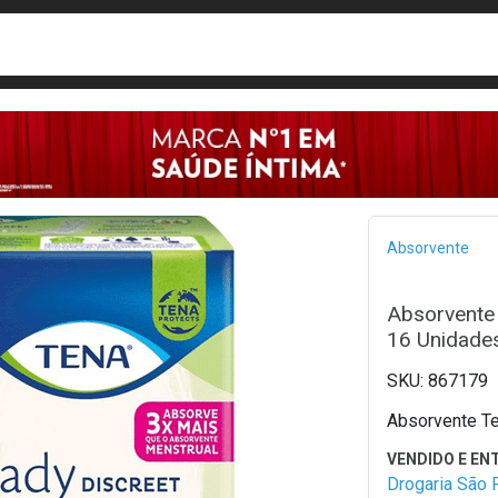
busca
isa?
Bread
Absorvente
Absorvente
16 Unidade
867179
Absorvente T
Drogaria São 