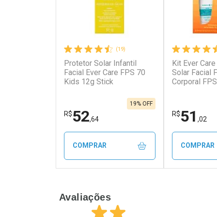
(19)
Protetor Solar Infantil
Kit Ever Care
Ativar Desconto
Ativar Des
Facial Ever Care FPS 70
Solar Facial
Kids 12g Stick
Corporal FPS
Comprar sem Desconto
Comprar s
Comprar sem Desconto
Comprar s
Por R$ 20,07/cada
Por R$ 625
Por R$ 20,07/cada
Por R$ 625,
19% OFF
52
51
R$
R$
,64
,02
COMPRAR
COMPRAR
FECHAR
FECHAR
Avaliações
Laboratório
Laborató
Por Menos
Por Men