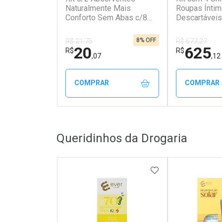
Naturalmente Mais
Roupas Ínti
Conforto Sem Abas c/8
Descartáveis
Unidades cada
Classic Uni
Absorção In
8% OFF
R$ 21,75
R$ 677,27
Unidades ca
20
625
R$
R$
,07
,12
COMPRAR
COMPRAR
FECHAR
FECHAR
Queridinhos da Drogaria
Laboratório
Laborató
Por Menos
Por Men
ADICIONAR AOS 