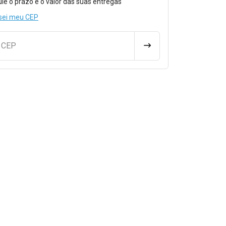
ule o prazo e o valor das suas entregas
sei meu CEP
u CEP
CALCULAR FRETE