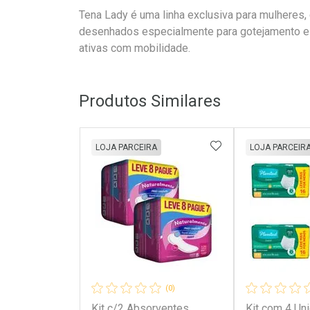
Tena Lady é uma linha exclusiva para mulheres,
desenhados especialmente para gotejamento e e
ativas com mobilidade.
Produtos Similares
ADICIONAR AOS 
LOJA PARCEIRA
LOJA PARCEIR
(0)
Kit c/2 Absorventes
Kit com 4 Un