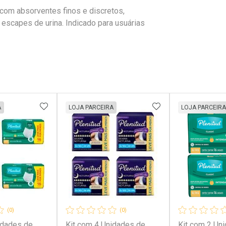
 com absorventes finos e discretos,
scapes de urina. Indicado para usuárias
FAVORITOS
ADICIONAR AOS FAVORITOS
ADICIONAR AOS 
A
LOJA PARCEIRA
LOJA PARCEIRA
(0)
(0)
idades de
Kit com 4 Unidades de
Kit com 2 Un