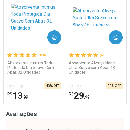
COMPRAR
COMPRAR
(130)
(61)
Absorvente Intimus Toda
Absorvente Always Noite
Ativar Desconto
Ativar Desconto
Protegida Dia Suave Com
Ultra Suave com Abas 48
Abas 32 Unidades
Comprar sem Desconto
Unidades
Comprar sem Desconto
Por R$ 37,25/cada
Por R$ 25,27/cada
Comprar sem Desconto
Comprar sem Desconto
43% OFF
32% OFF
Por R$ 37,25/cada
Por R$ 25,27/cada
R$ 24,59
R$ 43,99
13
29
R$
R$
,99
,99
FECHAR
F
FECHAR
F
Avaliações
Laboratório
Laboratório
Por Menos
Por Menos