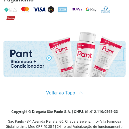
PIX
MasterCard
VISA
ELO
AMEX
NuPay
Google Pay
Diners Club
Hipercard
Promoção em Destaque
Voltar ao Topo
Copyright
Copyright © Drogaria São Paulo S.A. | CNPJ: 61.412.110/0565-33
São Paulo - SP: Avenida Renata, 60, Chácara Belenzinho - Vila Formosa
Gislaine Lima Meo CRF 40.354 | 24 horas| Autorização de funcionamento: