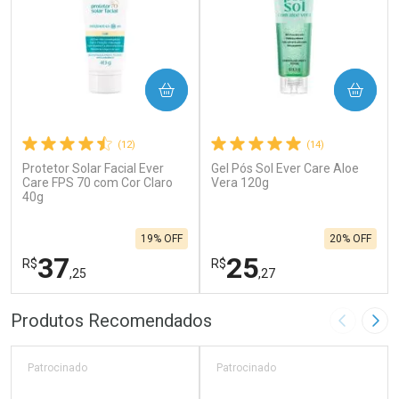
COMPRAR
COMPRAR
(12)
(14)
Protetor Solar Facial Ever
Gel Pós Sol Ever Care Aloe
Care FPS 70 com Cor Claro
Vera 120g
40g
19% OFF
20% OFF
37
25
R$
R$
,25
,27
FECHAR
F
FECHAR
F
Produtos Recomendados
Imagem A
Pró
Laboratório
Laboratório
Por Menos
Por Menos
Patrocinado
Patrocinado