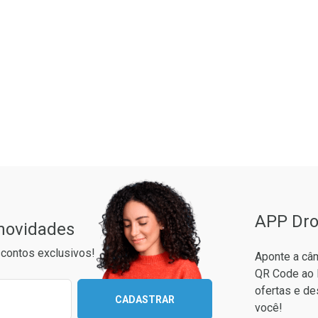
ão Paulo
APP Dro
 novidades
contos exclusivos!
Aponte a câm
QR Code ao 
ixo para receber as melhores ofertas:
ofertas e de
CADASTRAR
você!