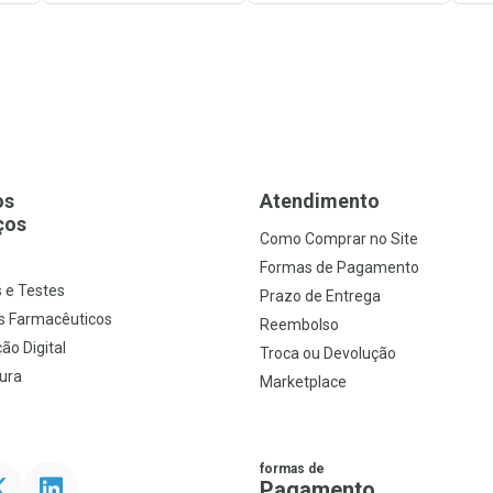
os
Atendimento
ços
Como Comprar no Site
s
Formas de Pagamento
 e Testes
Prazo de Entrega
s Farmacêuticos
Reembolso
ão Digital
Troca ou Devolução
ura
Marketplace
formas de
ter
Linkedin
Pagamento