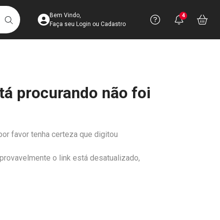
Acesse sua Conta
Precisa de 
Notific
Aces
Bem Vindo,
4
Você po
notifica
Vo
it
BUSCAR
Ver Recursos 
Faça seu Login ou Cadastro
Atendimento ao 
tá procurando não foi
Central de Ajud
Televendas
4003-3393
por favor tenha certeza que digitou
 provavelmente o link está desatualizado,