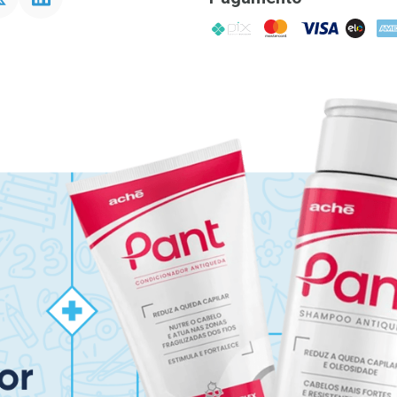
PIX
MasterCard
VISA
ELO
AME