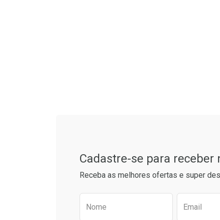
Tudo sobre a Drogaria S
Cadastre-se para receber
Receba as melhores ofertas e super des
Preencha o formulário aba
Nome
Email