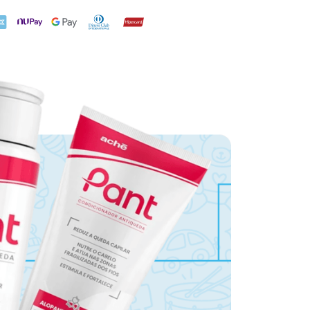
X
NuPay
Google Pay
Diners Club
Hipercard