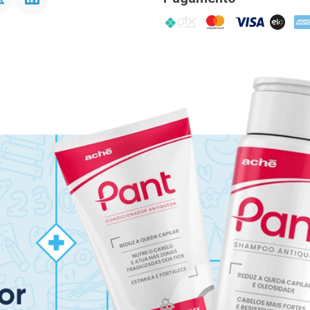
PIX
MasterCard
VISA
ELO
AME