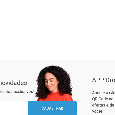
ão Paulo
APP Dro
 novidades
contos exclusivos!
Aponte a câm
QR Code ao 
ixo para receber as melhores ofertas:
ofertas e de
CADASTRAR
você!