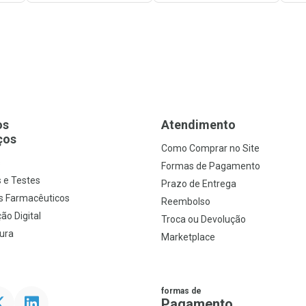
os
Atendimento
ços
Como Comprar no Site
s
Formas de Pagamento
 e Testes
Prazo de Entrega
s Farmacêuticos
Reembolso
ão Digital
Troca ou Devolução
ura
Marketplace
formas de
ter
Linkedin
Pagamento