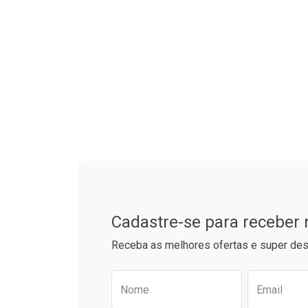
Tudo sobre a Drogaria S
Cadastre-se para receber
Receba as melhores ofertas e super des
Preencha o formulário aba
Nome
Email