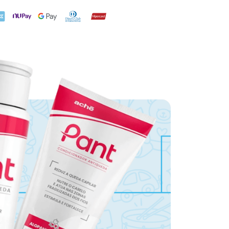
X
NuPay
Google Pay
Diners Club
Hipercard