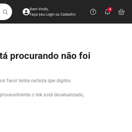
Acesse sua Conta
Precisa de 
Notific
Aces
Bem Vindo,
4
Você po
notifica
Vo
it
BUSCAR
Ver Recursos 
Faça seu Login ou Cadastro
Atendimento ao 
tá procurando não foi
Central de Ajud
Televendas
4003-3393
por favor tenha certeza que digitou
 provavelmente o link está desatualizado,