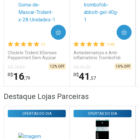
Ativar Desconto
COMPRAR
COMPRAR
Comprar sem Desconto
Comprar sem Desconto
Por R$ 31,35/cada
Por R$ 31,35/cada
(1)
(140)
Chiclete Trident XSenses
Antiedematoso e Anti-
Peppermint Sem Açúcar
inflamatório Trombofob
Garrafa 54g
200U/g 40g
12% OFF
10% OFF
R$ 18,99
R$ 46,30
16
41
R$
R$
,79
,57
FECHAR
FECHAR
FEC
FEC
Destaque Lojas Parceiras
Laboratório
Laboratório
Por Menos
Por Menos
OFERTAS DO DIA
OFERTAS DO DIA