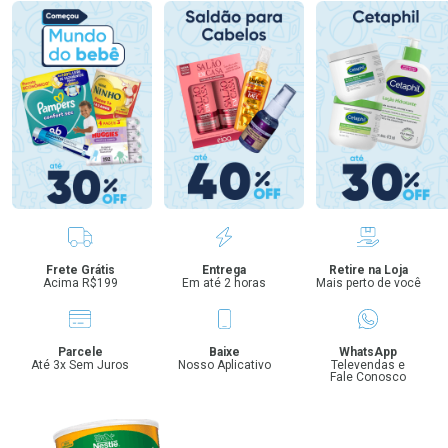
Benefícios
Frete Grátis
Entrega
Retire na Loja
Acima R$199
Em até 2 horas
Mais perto de você
Parcele
Baixe
WhatsApp
Até 3x Sem Juros
Nosso Aplicativo
Televendas e
Fale Conosco