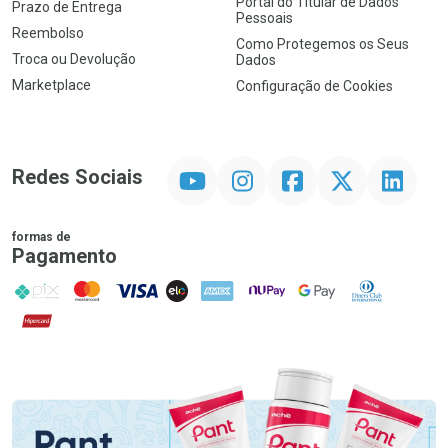
Portal do Titular de Dados
Prazo de Entrega
Pessoais
Reembolso
Como Protegemos os Seus
Troca ou Devolução
Dados
Marketplace
Configuração de Cookies
YouTube
Instagram
Facebook
Twitter
Linkedin
Redes Sociais
formas de
Pagamento
PIX
MasterCard
VISA
ELO
AMEX
NuPay
Google Pay
Diners Club
Hipercard
Promoção em Destaque