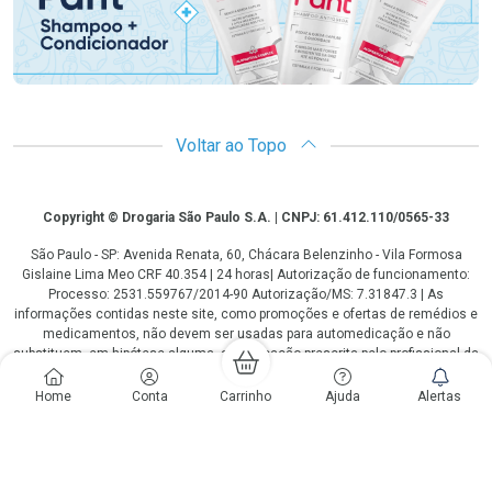
Voltar ao Topo
Copyright
Copyright © Drogaria São Paulo S.A. | CNPJ: 61.412.110/0565-33
São Paulo - SP: Avenida Renata, 60, Chácara Belenzinho - Vila Formosa
Gislaine Lima Meo CRF 40.354 | 24 horas| Autorização de funcionamento:
Processo: 2531.559767/2014-90 Autorização/MS: 7.31847.3 | As
informações contidas neste site, como promoções e ofertas de remédios e
medicamentos, não devem ser usadas para automedicação e não
substituem, em hipótese alguma, a medicação prescrita pelo profissional da
área médica. Somente o médico está em condições de diagnosticar
qualquer problema de saúde e prescrever o tratamento adequado. Os
Home
Conta
Carrinho
Ajuda
Alertas
preços e as promoções são válidos apenas para compras via internet. As
fotos contidas em nosso site são meramente ilustrativas. *Preços e
disponibilidade sujeitos a alterações no decorrer do dia. Antibióticos e
antimicrobianos vendas apenas em lojas físicas ou televendas. Portaria nº