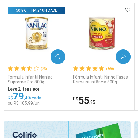
ADIC
50% OFF NA 2° UNIDADE
COMPRAR
COMPRAR
(23)
(360)
Fórmula Infantil Nanlac
Fórmula Infantil Ninho Fases
Supreme Pro 800g
Primeira Infância 800g
Leve 2 itens por
79
55
R$
,49/cada
R$
,85
ou R$ 105,99/un
FECHAR
FECHAR
FEC
FEC
Laboratório
Laboratório
Por Menos
Por Menos