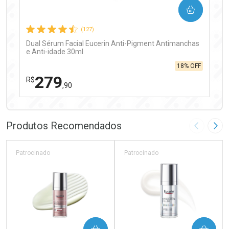
COMPRAR
Comprar sem Desconto
Comprar sem Desconto
Por R$ 97,90/cada
Por R$ 97,90/cada
(127)
Dual Sérum Facial Eucerin Anti-Pigment Antimanchas
e Anti-idade 30ml
18% OFF
279
R$
,90
FECHAR
FECHAR
Laboratório
Por Menos
Produtos Recomendados
Imagem A
Pró
Patrocinado
Patrocinado
Ativar Desconto