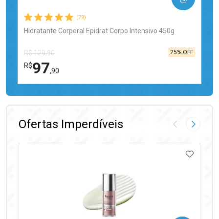
(79)
Hidratante Corporal Epidrat Corpo Intensivo 450g
25% OFF
R$ 129,90
97
R$
,90
FECHAR
FECHAR
Laboratório
Por Menos
Ofertas Imperdíveis
Imagem Anter
Próxima
ADICIO
Ativar Desconto