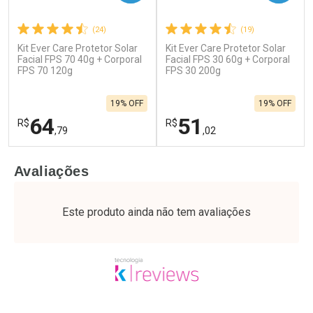
(24)
(19)
Kit Ever Care Protetor Solar
Kit Ever Care Protetor Solar
Facial FPS 70 40g + Corporal
Facial FPS 30 60g + Corporal
FPS 70 120g
FPS 30 200g
19% OFF
19% OFF
64
51
R$
R$
,79
,02
FECHAR
F
FECHAR
F
Avaliações
Laboratório
Laboratório
Por Menos
Por Menos
Este produto ainda não tem avaliações