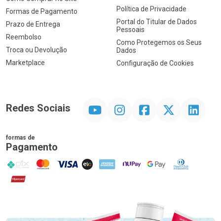
Política de Privacidade
Formas de Pagamento
Portal do Titular de Dados
Prazo de Entrega
Pessoais
Reembolso
Como Protegemos os Seus
Troca ou Devolução
Dados
Marketplace
Configuração de Cookies
YouTube
Instagram
Facebook
Twitter
Linkedin
Redes Sociais
formas de
Pagamento
PIX
MasterCard
VISA
ELO
AMEX
NuPay
Google Pay
Diners Club
Hipercard
Promoção em Destaque