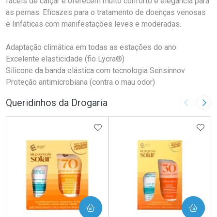
fáceis de calçar e oferecem muito conforto e elegância para
as pernas. Eficazes para o tratamento de doenças venosas
e linfáticas com manifestações leves e moderadas.
Adaptação climática em todas as estações do ano
Excelente elasticidade (fio Lycra®)
Silicone da banda elástica com tecnologia Sensinnov
Proteção antimicrobiana (contra o mau odor)
Queridinhos da Drogaria
Imagem A
Pró
ADICIONAR AOS FAVORITOS
ADIC
COMPRAR
COMPRAR