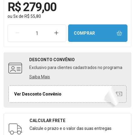
R$ 279,00
ou
5
x
de
R$ 55,80
REMOVER UMA UNIDADE
AUMENTAR UMA UNIDADE
COMPRAR
DESCONTO
CONVÊNIO
Exclusivo para clientes cadastrados no programa
Saiba Mais
Ver Desconto Convênio
CALCULAR FRETE
Formulário para Calcular o Frete
Calcule o prazo e o valor das suas entregas