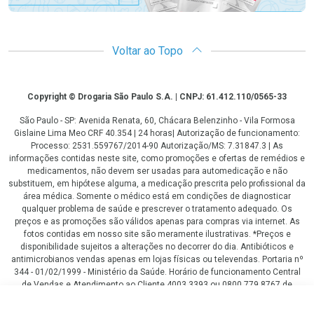
Voltar ao Topo
Copyright
Copyright © Drogaria São Paulo S.A. | CNPJ: 61.412.110/0565-33
São Paulo - SP: Avenida Renata, 60, Chácara Belenzinho - Vila Formosa
Gislaine Lima Meo CRF 40.354 | 24 horas| Autorização de funcionamento:
Processo: 2531.559767/2014-90 Autorização/MS: 7.31847.3 | As
informações contidas neste site, como promoções e ofertas de remédios e
medicamentos, não devem ser usadas para automedicação e não
substituem, em hipótese alguma, a medicação prescrita pelo profissional da
área médica. Somente o médico está em condições de diagnosticar
qualquer problema de saúde e prescrever o tratamento adequado. Os
preços e as promoções são válidos apenas para compras via internet. As
fotos contidas em nosso site são meramente ilustrativas. *Preços e
disponibilidade sujeitos a alterações no decorrer do dia. Antibióticos e
antimicrobianos vendas apenas em lojas físicas ou televendas. Portaria nº
344 - 01/02/1999 - Ministério da Saúde. Horário de funcionamento Central
de Vendas e Atendimento ao Cliente 4003 3393 ou 0800 779 8767 de
domingo a domingo das 08h00 às 20h00.