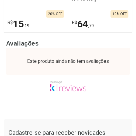
20% OFF
19% OFF
15
64
R$
R$
,19
,79
FECHAR
F
FECHAR
F
Avaliações
Laboratório
Laboratório
Por Menos
Por Menos
Este produto ainda não tem avaliações
Tudo sobre a Drogaria São Paulo
Cadastre-se para receber novidades
Ativar Desconto
Ativar Desconto