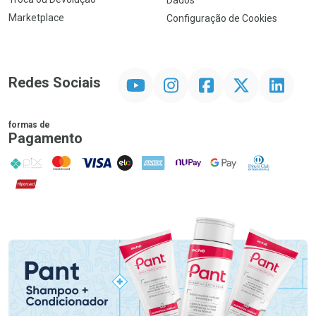
Dados
Marketplace
Configuração de Cookies
YouTube
Instagram
Facebook
Twitter
Linkedin
Redes Sociais
formas de
Pagamento
PIX
MasterCard
VISA
ELO
AMEX
NuPay
Google Pay
Diners Club
Hipercard
Promoção em Destaque