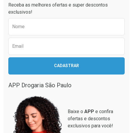
Receba as melhores ofertas e super descontos
Comprar sem Desconto
Comprar sem Desconto
exclusivos!
Por R$ 15,19/cada
Por R$ 64,79/cada
Comprar sem Desconto
Comprar sem Desconto
Preencha o formulário abaixo para receber 
Por R$ 15,19/cada
Por R$ 64,79/cada
Nome
Email
CADASTRAR
APP Drogaria São Paulo
Baixe o
APP
e confira
ofertas e descontos
exclusivos para você!