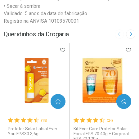
• Secar à sombra
Validade: 5 anos da data de fabricação
Registro na ANVISA 10103570001
Queridinhos da Drogaria
Imagem A
Pró
ADICIONAR AOS FAVORITOS
ADIC
COMPRAR
COMPRAR
(15)
(24)
Protetor Solar Labial Ever
Kit Ever Care Protetor Solar
You FPS30 3,6g
Facial FPS 70 40g + Corporal
FPS 70 120g