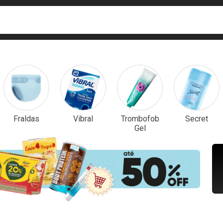
ca
isa?
em Destaque
Fraldas
Vibral
Trombofob
Secret
Gel