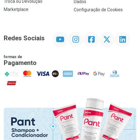
Troca ou Devolução
Dados
Marketplace
Configuração de Cookies
YouTube
Instagram
Facebook
Twitter
Linkedin
Redes Sociais
formas de
Pagamento
PIX
MasterCard
VISA
ELO
AMEX
NuPay
Google Pay
Diners Club
Hipercard
Promoção em Destaque