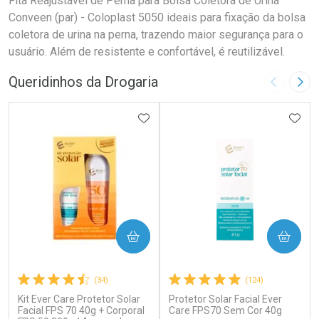
Fita Reajustável de Perna para Bolsa Coletora de Urina
Conveen (par) - Coloplast 5050 ideais para fixação da bolsa
coletora de urina na perna, trazendo maior segurança para o
usuário. Além de resistente e confortável, é reutilizável.
Queridinhos da Drogaria
Imagem A
Pró
ADICIONAR AOS FAVORITOS
ADIC
COMPRAR
COMPRAR
(34)
(124)
Kit Ever Care Protetor Solar
Protetor Solar Facial Ever
Facial FPS 70 40g + Corporal
Care FPS70 Sem Cor 40g