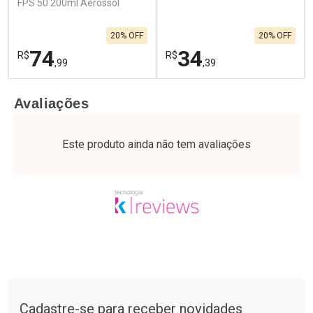
FPS 50 200ml Aerossol
20% OFF
20% OFF
74
34
R$
R$
,99
,39
FECHAR
F
FECHAR
F
Avaliações
Laboratório
Laboratório
Por Menos
Por Menos
Este produto ainda não tem avaliações
Tudo sobre a Drogaria São Paulo
Cadastre-se para receber novidades