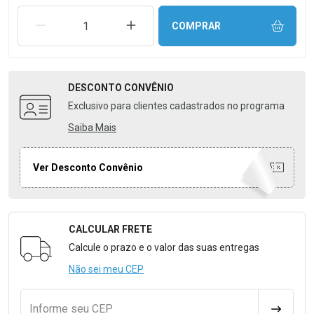
REMOVER UMA UNIDADE
AUMENTAR UMA UNIDADE
COMPRAR
DESCONTO
CONVÊNIO
Exclusivo para clientes cadastrados no programa
Saiba Mais
Ver Desconto Convênio
CALCULAR FRETE
Formulário para Calcular o Frete
Calcule o prazo e o valor das suas entregas
Não sei meu CEP
Informe seu CEP
CALCULA