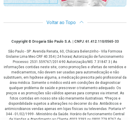
Voltar ao Topo
Copyright
Copyright © Drogaria São Paulo S.A. | CNPJ: 61.412.110/0565-33
São Paulo - SP: Avenida Renata, 60, Chácara Belenzinho - Vila Formosa
Gislaine Lima Meo CRF 40.354 | 24 horas| Autorização de funcionamento:
Processo: 2531.559767/2014-90 Autorização/MS: 7.31847.3 | As
informações contidas neste site, como promoções e ofertas de remédios e
medicamentos, não devem ser usadas para automedicação e não
substituem, em hipótese alguma, a medicação prescrita pelo profissional da
área médica. Somente o médico está em condições de diagnosticar
qualquer problema de saúde e prescrever o tratamento adequado. Os
preços e as promoções são válidos apenas para compras via internet. As
fotos contidas em nosso site são meramente ilustrativas. *Preços e
disponibilidade sujeitos a alterações no decorrer do dia. Antibióticos e
antimicrobianos vendas apenas em lojas físicas ou televendas. Portaria nº
344 - 01/02/1999 - Ministério da Saúde. Horário de funcionamento Central
de Vendas e Atendimento ao Cliente 4003 3393 ou 0800 779 8767 de
domingo a domingo das 08h00 às 20h00.