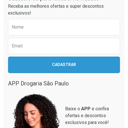
Ativar Desconto
Ativar Desconto
Receba as melhores ofertas e super descontos
Comprar sem Desconto
Comprar sem Desconto
exclusivos!
Por R$ 74,99/cada
Por R$ 34,39/cada
Comprar sem Desconto
Comprar sem Desconto
Preencha o formulário abaixo para receber 
Por R$ 74,99/cada
Por R$ 34,39/cada
Nome
Email
CADASTRAR
APP Drogaria São Paulo
Baixe o
APP
e confira
ofertas e descontos
exclusivos para você!