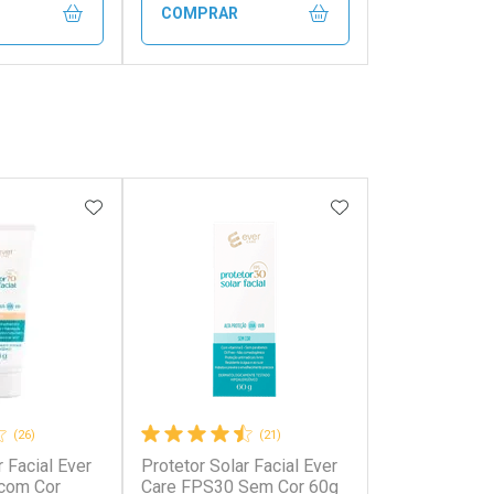
COMPRAR
FECHAR
FECHAR
FECHAR
FECHAR
rio
Laboratório
os
Por Menos
FAVORITOS
ADICIONAR AOS FAVORITOS
ADICIONAR AOS 
(26)
(21)
r Facial Ever
Protetor Solar Facial Ever
onto
Ativar Desconto
com Cor
Care FPS30 Sem Cor 60g