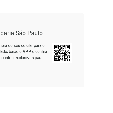
onto
Ativar Desconto
garia São Paulo
em Desconto
Comprar sem Desconto
em Desconto
Comprar sem Desconto
era do seu celular para o
5/cada
Por R$ 28,79/cada
5/cada
Por R$ 28,79/cada
lado, baixe o
APP
e confira
scontos exclusivos para