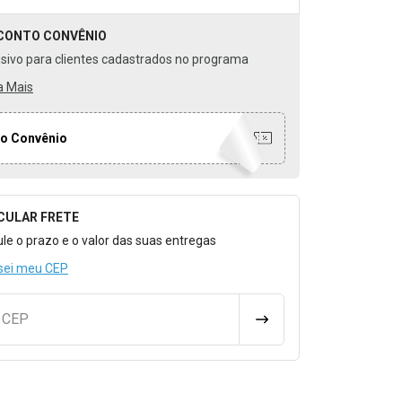
CONTO
CONVÊNIO
usivo para clientes cadastrados no programa
a Mais
o Convênio
CULAR FRETE
o para Calcular o Frete
ule o prazo e o valor das suas entregas
sei meu CEP
u CEP
CALCULAR FRETE