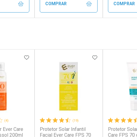
COMPRAR
COMPRAR
FECHAR
FECHAR
FECHAR
FECHAR
rio
Laboratório
Laborató
os
Por Menos
Por Men
FAVORITOS
ADICIONAR AOS FAVORITOS
ADICIONAR AOS 
(4)
(19)
r Ever Care
Protetor Solar Infantil
Protetor Sola
conto
Ativar Desconto
Ativar Desc
ssol 200ml
Facial Ever Care FPS 70
Care FPS 70 