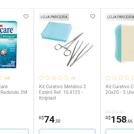
FAVORITOS
ADICIONAR AOS FAVORITOS
ADICIONAR AOS 
LOJA PARCEIRA
LOJA PARCEIRA
(24)
(0)
care
Kit Curativo Metálico 2
Kit Curativo 
 Redondo 3M
Estéril Ref. 10.4135 -
20x20 - 5 Un
Kolplast
R$ 244,09
74
158
R$
R$
,50
,66