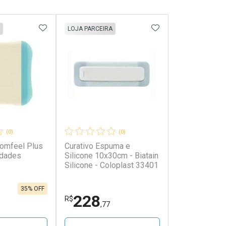
FAVORITOS
ADICIONAR AOS FAVORITOS
ADICIONAR AOS 
LOJA PARCEIRA
(0)
(0)
Comfeel Plus
Curativo Espuma e
idades
Silicone 10x30cm - Biatain
Silicone - Coloplast 33401
35% OFF
228
R$
,77