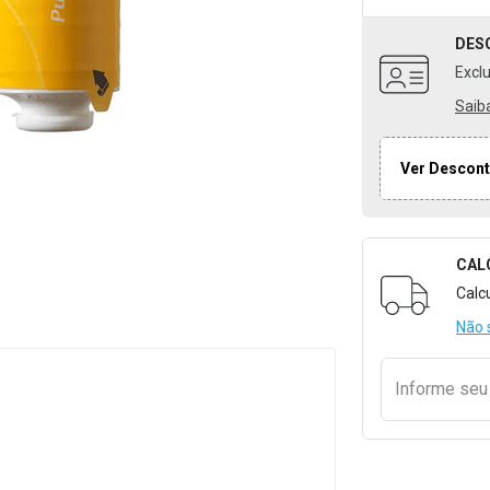
DES
Excl
Saib
Ver Descont
CAL
Formulári
Calc
Não 
Informe se