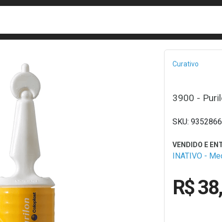
busca
isa?
Bread
Curativo
3900 - Puri
9352866
INATIVO - M
R$ 38