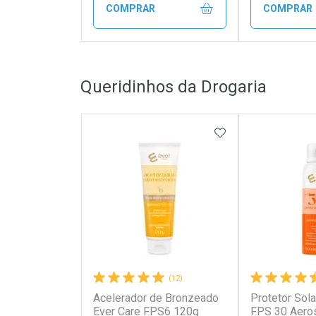
COMPRAR
COMPRAR
FECHAR
FECHAR
Queridinhos da Drogaria
Laboratório
Laborató
Por Menos
Por Men
ADICIONAR AOS 
(12)
Acelerador de Bronzeado
Protetor Sola
Ativar Desconto
Ativar Des
Ever Care FPS6 120g
FPS 30 Aero