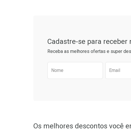
Tudo sobre a Drogaria S
Ativar Desconto
Ativar Des
Cadastre-se para receber
Comprar sem Desconto
Comprar s
Comprar sem Desconto
Comprar s
Receba as melhores ofertas e super des
Por R$ 21,86/cada
Por R$ 55,1
Por R$ 21,86/cada
Por R$ 55,1
Preencha o formulário aba
Nome
Email
Os melhores descontos você e