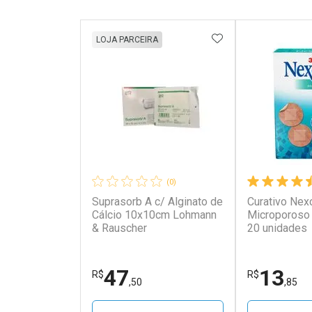
ADICIONAR AOS 
LOJA PARCEIRA
(0)
Suprasorb A c/ Alginato de
Curativo Nex
Cálcio 10x10cm Lohmann
Microporoso
& Rauscher
20 unidades
47
13
R$
R$
,50
,85