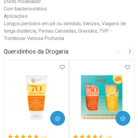
Efeito modelador
Com bacteriostático
Aplicações
Longos períodos em pé ou sentado, Varizes, Viagens de
longa distância, Pernas Cansadas, Gravidez, TVP -
Trombose Venosa Profunda
Queridinhos da Drogaria
Imagem A
Pró
ADICIONAR AOS FAVORITOS
ADIC
COMPRAR
COMPRAR
(15)
(24)