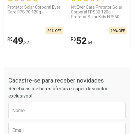
Protetor Solar Corporal Ever
Kit Ever Care Protetor Solar
Care FPS 70 120g
Corporal FPS30 120g +
Protetor Solar Kids FPS60
120g
20% OFF
19% OFF
49
52
R$
R$
,27
,64
FECHAR
F
FECHAR
F
Tudo sobre a Drogaria São Paulo
Laboratório
Laboratório
Por Menos
Por Menos
Cadastre-se para receber novidades
Receba as melhores ofertas e super descontos
exclusivos!
Preencha o formulário abaixo para receber 
Nome
Email