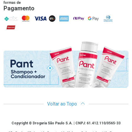
formas de
Pagamento
PIX
MasterCard
VISA
ELO
AMEX
NuPay
Google Pay
Diners Club
Hipercard
Promoção em Destaque
Voltar ao Topo
Copyright
Copyright © Drogaria São Paulo S.A. | CNPJ: 61.412.110/0565-33