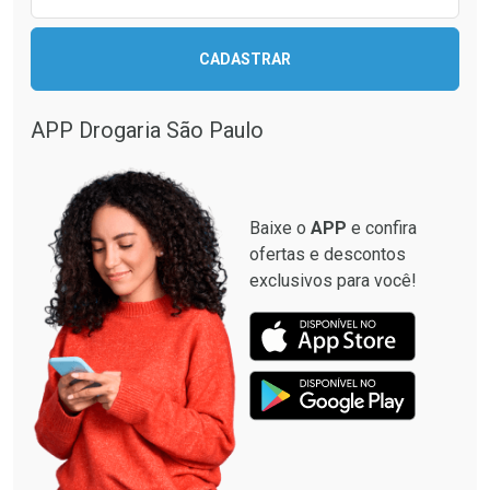
Ativar Desconto
CADASTRAR
Ativar Desconto
Comprar sem Desconto
Comprar sem Desconto
Por R$ 49,27/cada
Por R$ 52,64/cada
APP Drogaria São Paulo
Comprar sem Desconto
Comprar sem Desconto
Por R$ 49,27/cada
Por R$ 52,64/cada
Baixe o
APP
e confira
ofertas e descontos
exclusivos para você!