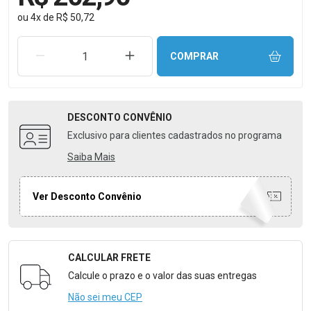
ou
4
x
de
R$ 50,72
REMOVER UMA UNIDADE
AUMENTAR UMA UNIDADE
COMPRAR
DESCONTO
CONVÊNIO
Exclusivo para clientes cadastrados no programa
Saiba Mais
Ver Desconto Convênio
CALCULAR FRETE
Formulário para Calcular o Frete
Calcule o prazo e o valor das suas entregas
Não sei meu CEP