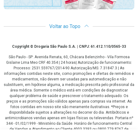
Voltar ao Topo
Copyright
Copyright © Drogaria São Paulo S.A. | CNPJ: 61.412.110/0565-33
São Paulo - SP: Avenida Renata, 60, Chácara Belenzinho - Vila Formosa
Gislaine Lima Meo CRF 40.354 | 24 horas| Autorização de funcionamento:
Processo: 2531.559767/2014-90 Autorização/MS: 7.31847.3 | As
informações contidas neste site, como promoções e ofertas de remédios e
medicamentos, não devem ser usadas para automedicação e não
substituem, em hipótese alguma, a medicação prescrita pelo profissional da
área médica. Somente o médico está em condições de diagnosticar
qualquer problema de saúde e prescrever o tratamento adequado. Os
preços e as promoções são válidos apenas para compras via internet. As
fotos contidas em nosso site são meramente ilustrativas. *Preços e
disponibilidade sujeitos a alterações no decorrer do dia. Antibióticos e
antimicrobianos vendas apenas em lojas físicas ou televendas. Portaria nº
344 - 01/02/1999 - Ministério da Saúde. Horário de funcionamento Central
de Vendas e Atendimento ao Cliente 4003 3393 ou 0800 779 8767 de
domingo a domingo das 08h00 às 20h00.