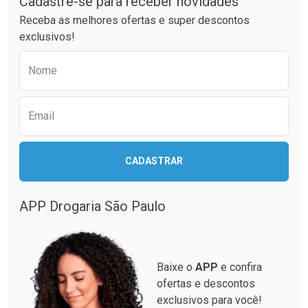
Cadastre-se para receber novidades
Ativar Desconto
Ativar Desconto
Receba as melhores ofertas e super descontos
Comprar sem Desconto
Comprar sem Desconto
exclusivos!
Por R$ 51,02/cada
Por R$ 55,99/cada
Comprar sem Desconto
Comprar sem Desconto
Preencha o formulário abaixo para receber 
Por R$ 51,02/cada
Por R$ 55,99/cada
Nome
Email
CADASTRAR
APP Drogaria São Paulo
Baixe o
APP
e confira
ofertas e descontos
exclusivos para você!