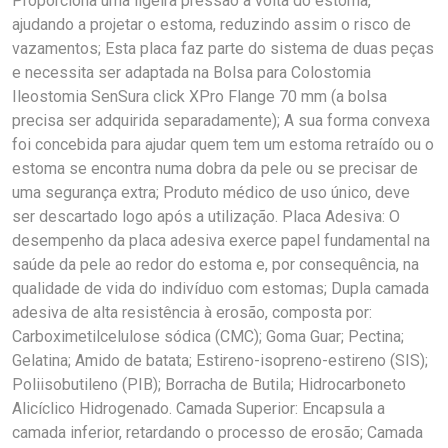
Proporciona uma ligeira pressão à volta do estoma,
ajudando a projetar o estoma, reduzindo assim o risco de
vazamentos; Esta placa faz parte do sistema de duas peças
e necessita ser adaptada na Bolsa para Colostomia
Ileostomia SenSura click XPro Flange 70 mm (a bolsa
precisa ser adquirida separadamente); A sua forma convexa
foi concebida para ajudar quem tem um estoma retraído ou o
estoma se encontra numa dobra da pele ou se precisar de
uma segurança extra; Produto médico de uso único, deve
ser descartado logo após a utilização. Placa Adesiva: O
desempenho da placa adesiva exerce papel fundamental na
saúde da pele ao redor do estoma e, por consequência, na
qualidade de vida do indivíduo com estomas; Dupla camada
adesiva de alta resistência à erosão, composta por:
Carboximetilcelulose sódica (CMC); Goma Guar; Pectina;
Gelatina; Amido de batata; Estireno-isopreno-estireno (SIS);
Poliisobutileno (PIB); Borracha de Butila; Hidrocarboneto
Alicíclico Hidrogenado. Camada Superior: Encapsula a
camada inferior, retardando o processo de erosão; Camada