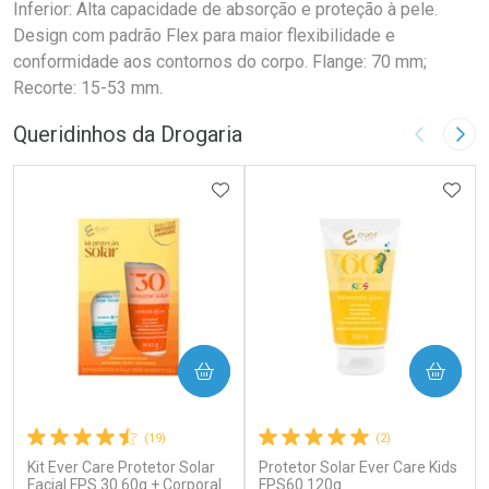
Inferior: Alta capacidade de absorção e proteção à pele.
Design com padrão Flex para maior flexibilidade e
conformidade aos contornos do corpo. Flange: 70 mm;
Recorte: 15-53 mm.
Queridinhos da Drogaria
Imagem A
Pró
ADICIONAR AOS FAVORITOS
ADIC
COMPRAR
COMPRAR
(19)
(2)
Kit Ever Care Protetor Solar
Protetor Solar Ever Care Kids
Facial FPS 30 60g + Corporal
FPS60 120g