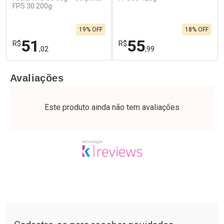
FPS 30 200g
19% OFF
18% OFF
51
55
R$
R$
,02
,99
FECHAR
F
FECHAR
F
Avaliações
Laboratório
Laboratório
Por Menos
Por Menos
Este produto ainda não tem avaliações
Tudo sobre a Drogaria São Paulo