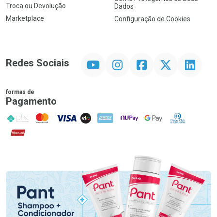
Troca ou Devolução
Dados
Marketplace
Configuração de Cookies
YouTube
Instagram
Facebook
Twitter
Linkedin
Redes Sociais
formas de
Pagamento
PIX
MasterCard
VISA
ELO
AMEX
NuPay
Google Pay
Diners Club
Hipercard
Promoção em Destaque