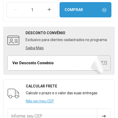
REMOVER UMA UNIDADE
AUMENTAR UMA UNIDADE
COMPRAR
DESCONTO
CONVÊNIO
Exclusivo para clientes cadastrados no programa
Saiba Mais
Ver Desconto Convênio
CALCULAR FRETE
Formulário para Calcular o Frete
Calcule o prazo e o valor das suas entregas
Não sei meu CEP
Informe seu CEP
CALCULA