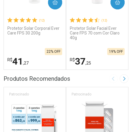
COMPRAR
COMPRAR
(12)
(12)
Protetor Solar Corporal Ever
Protetor Solar Facial Ever
Care FPS 30 200g
Care FPS 70 com Cor Claro
40g
22% OFF
19% OFF
41
37
R$
R$
,27
,25
FECHAR
F
FECHAR
F
Produtos Recomendados
Imagem A
Pró
Laboratório
Laboratório
Por Menos
Por Menos
Patrocinado
Patrocinado