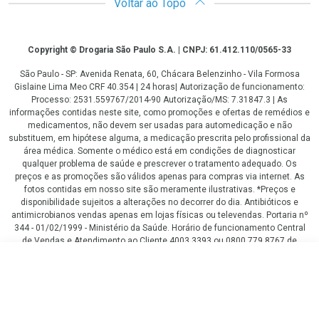
Voltar ao Topo
Copyright
Copyright © Drogaria São Paulo S.A. | CNPJ: 61.412.110/0565-33
São Paulo - SP: Avenida Renata, 60, Chácara Belenzinho - Vila Formosa
Gislaine Lima Meo CRF 40.354 | 24 horas| Autorização de funcionamento:
Processo: 2531.559767/2014-90 Autorização/MS: 7.31847.3 | As
informações contidas neste site, como promoções e ofertas de remédios e
medicamentos, não devem ser usadas para automedicação e não
substituem, em hipótese alguma, a medicação prescrita pelo profissional da
área médica. Somente o médico está em condições de diagnosticar
qualquer problema de saúde e prescrever o tratamento adequado. Os
preços e as promoções são válidos apenas para compras via internet. As
fotos contidas em nosso site são meramente ilustrativas. *Preços e
disponibilidade sujeitos a alterações no decorrer do dia. Antibióticos e
antimicrobianos vendas apenas em lojas físicas ou televendas. Portaria nº
344 - 01/02/1999 - Ministério da Saúde. Horário de funcionamento Central
de Vendas e Atendimento ao Cliente 4003 3393 ou 0800 779 8767 de
domingo a domingo das 08h00 às 20h00.
LGPD Aceite os Cookies
R$ 71,49
COMPRAR