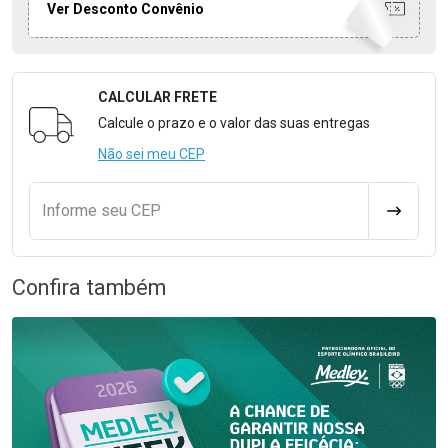
Ver Desconto Convênio
CALCULAR FRETE
Formulário para Calcular o Frete
Calcule o prazo e o valor das suas entregas
Não sei meu CEP
Informe seu CEP
CALCULA
Confira também