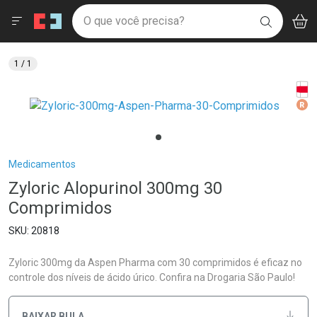
Drogaria São Paulo
Menu
Aces
Ir direto para a home
O que você precisa?
V
i
BUSCAR
Navegue pela página
Ir direto para o conteúdo
Faça a sua busca
Ir direto para a busca
Ir direto para a conta
1
/ 1
Ir direto para a ajuda
Tarj
Ir direto para a notificações
Med
Ir direto para o carrinho
Ir direto para o menu
Breadcrumb
Medicamentos
Zyloric Alopurinol 300mg 30
Comprimidos
20818
Zyloric 300mg da Aspen Pharma com 30 comprimidos é eficaz no
controle dos níveis de ácido úrico. Confira na Drogaria São Paulo!
BAIXAR BULA