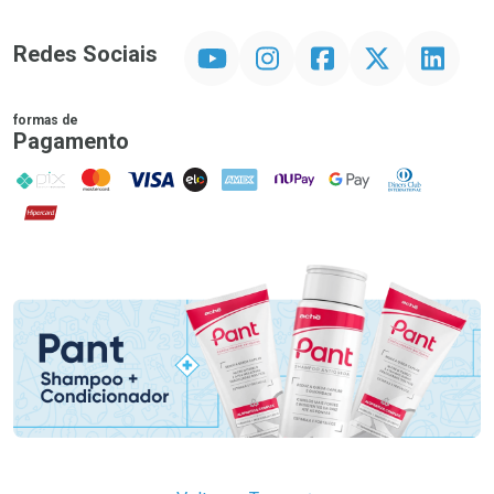
YouTube
Instagram
Facebook
Twitter
Linkedin
Redes Sociais
formas de
Pagamento
PIX
MasterCard
VISA
ELO
AMEX
NuPay
Google Pay
Diners Club
Hipercard
Promoção em Destaque