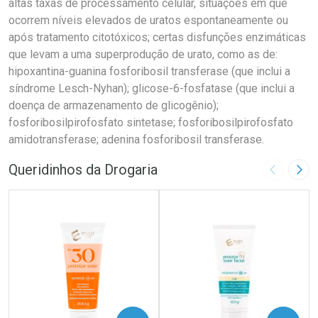
altas taxas de processamento celular, situações em que
ocorrem níveis elevados de uratos espontaneamente ou
após tratamento citotóxicos; certas disfunções enzimáticas
que levam a uma superprodução de urato, como as de:
hipoxantina-guanina fosforibosil transferase (que inclui a
síndrome Lesch-Nyhan); glicose-6-fosfatase (que inclui a
doença de armazenamento de glicogênio);
fosforibosilpirofosfato sintetase; fosforibosilpirofosfato
amidotransferase; adenina fosforibosil transferase.
Queridinhos da Drogaria
Imagem A
Pró