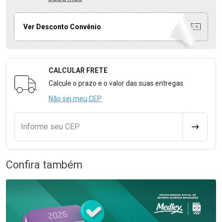
Ver Desconto Convênio
CALCULAR FRETE
Formulário para Calcular o Frete
Calcule o prazo e o valor das suas entregas
Não sei meu CEP
Informe seu CEP
CALCULA
Confira também