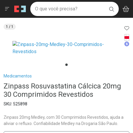
Drogaria São Paulo
Menu
Aces
Ir direto para a home
O que você precisa?
V
i
BUSCAR
Navegue pela página
Ir direto para o conteúdo
Faça a sua busca
Ir direto para a busca
Ir direto para a conta
AD
1
/ 1
Ir direto para a ajuda
Tarj
Ir direto para a notificações
Med
Ir direto para o carrinho
Ir direto para o menu
Breadcrumb
Medicamentos
Zinpass Rosuvastatina Cálcica 20mg
30 Comprimidos Revestidos
525898
Zinpass 20mg Medley, com 30 Comprimidos Revestidos, ajuda a
aliviar o refluxo. Confiabilidade Medley na Drogaria São Paulo.