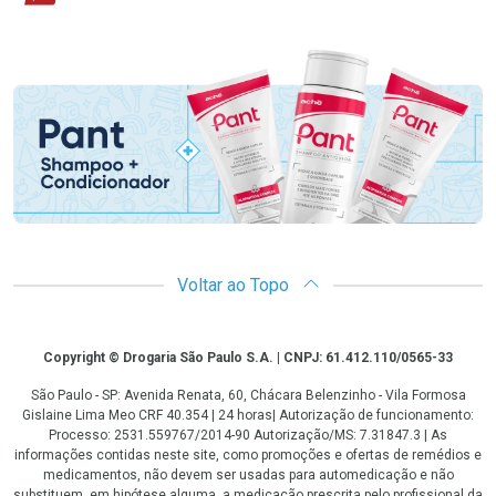
Promoção em Destaque
Voltar ao Topo
Copyright
Copyright © Drogaria São Paulo S.A. | CNPJ: 61.412.110/0565-33
São Paulo - SP: Avenida Renata, 60, Chácara Belenzinho - Vila Formosa
Gislaine Lima Meo CRF 40.354 | 24 horas| Autorização de funcionamento:
Processo: 2531.559767/2014-90 Autorização/MS: 7.31847.3 | As
informações contidas neste site, como promoções e ofertas de remédios e
medicamentos, não devem ser usadas para automedicação e não
substituem, em hipótese alguma, a medicação prescrita pelo profissional da