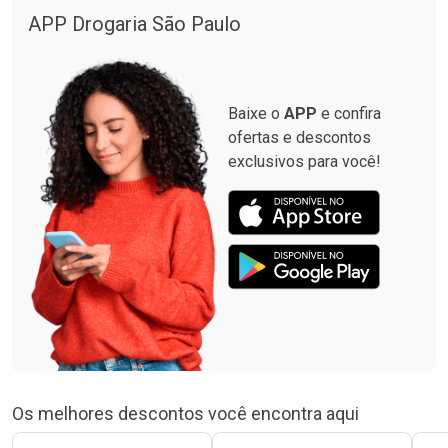
Por R$ 664,02/cada
Por R$ 19,98/cada
APP Drogaria São Paulo
Comprar sem Desconto
Comprar sem Desconto
Por R$ 664,02/cada
Por R$ 19,98/cada
Baixe o
APP
e confira
ofertas e descontos
exclusivos para você!
Os melhores descontos você encontra aqui