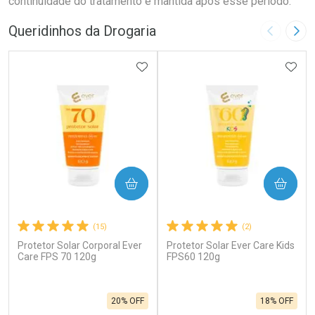
continuidade do tratamento é mantida após esse período.
Queridinhos da Drogaria
Imagem A
Pró
ADICIONAR AOS FAVORITOS
ADIC
COMPRAR
COMPRAR
(15)
(2)
Protetor Solar Corporal Ever
Protetor Solar Ever Care Kids
Care FPS 70 120g
FPS60 120g
20% OFF
18% OFF