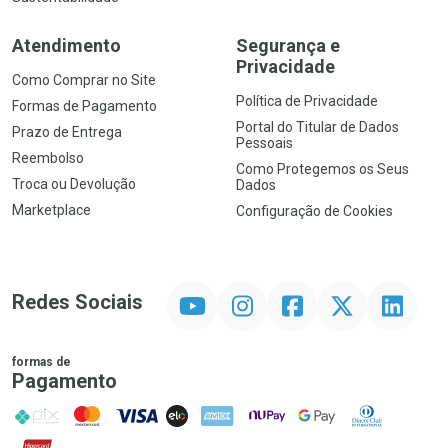
Atendimento
Segurança e
Privacidade
Como Comprar no Site
Política de Privacidade
Formas de Pagamento
Portal do Titular de Dados
Prazo de Entrega
Pessoais
Reembolso
Como Protegemos os Seus
Troca ou Devolução
Dados
Marketplace
Configuração de Cookies
YouTube
Instagram
Facebook
Twitter
Linkedin
Redes Sociais
formas de
Pagamento
PIX
MasterCard
VISA
ELO
AMEX
NuPay
Google Pay
Diners Club
Hipercard