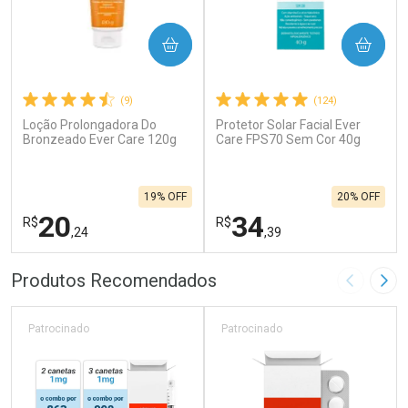
COMPRAR
COMPRAR
(9)
(124)
Loção Prolongadora Do
Protetor Solar Facial Ever
Bronzeado Ever Care 120g
Care FPS70 Sem Cor 40g
19% OFF
20% OFF
20
34
R$
R$
,24
,39
FECHAR
F
FECHAR
F
Produtos Recomendados
Imagem A
Pró
Laboratório
Laboratório
Por Menos
Por Menos
Patrocinado
Patrocinado