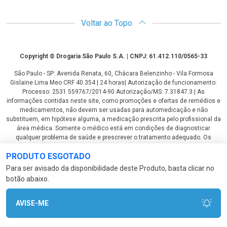
Voltar ao Topo
Copyright
Copyright © Drogaria São Paulo S.A. | CNPJ: 61.412.110/0565-33
São Paulo - SP: Avenida Renata, 60, Chácara Belenzinho - Vila Formosa
Gislaine Lima Meo CRF 40.354 | 24 horas| Autorização de funcionamento:
Processo: 2531.559767/2014-90 Autorização/MS: 7.31847.3 | As
informações contidas neste site, como promoções e ofertas de remédios e
medicamentos, não devem ser usadas para automedicação e não
substituem, em hipótese alguma, a medicação prescrita pelo profissional da
área médica. Somente o médico está em condições de diagnosticar
qualquer problema de saúde e prescrever o tratamento adequado. Os
preços e as promoções são válidos apenas para compras via internet. As
PRODUTO ESGOTADO
fotos contidas em nosso site são meramente ilustrativas. *Preços e
disponibilidade sujeitos a alterações no decorrer do dia. Antibióticos e
Para ser avisado da disponibilidade deste Produto, basta clicar no
antimicrobianos vendas apenas em lojas físicas ou televendas. Portaria nº
botão abaixo.
344 - 01/02/1999 - Ministério da Saúde. Horário de funcionamento Central
de Vendas e Atendimento ao Cliente 4003 3393 ou 0800 779 8767 de
domingo a domingo das 08h00 às 20h00.
AVISE-ME
LGPD Aceite os Cookies