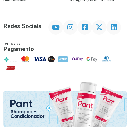
YouTube
Instagram
Facebook
Twitter
Linkedin
Redes Sociais
formas de
Pagamento
PIX
MasterCard
VISA
ELO
AMEX
NuPay
Google Pay
Diners Club
Hipercard
Promoção em Destaque