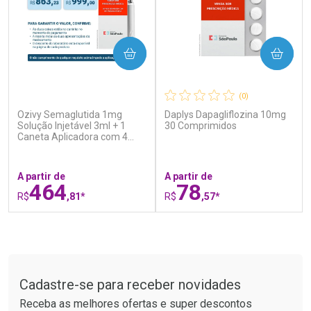
COMPRAR
COMPRAR
(0)
(0)
Ozivy Semaglutida 1mg
Daplys Dapagliflozina 10mg
Ativar Desconto
Ativar Desconto
Solução Injetável 3ml + 1
30 Comprimidos
Caneta Aplicadora com 4
Comprar sem Desconto
Comprar sem Desconto
Agulhas
Por R$ 20,24/cada
Por R$ 34,39/cada
Comprar sem Desconto
Comprar sem Desconto
Por R$ 20,24/cada
Por R$ 34,39/cada
A partir de
A partir de
464
78
R$
,81*
R$
,57*
FECHAR
F
FECHAR
F
Tudo sobre a Drogaria São Paulo
Laboratório
Laboratório
Por Menos
Por Menos
Cadastre-se para receber novidades
Receba as melhores ofertas e super descontos