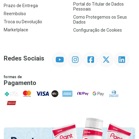
Portal do Titular de Dados
Prazo de Entrega
Pessoais
Reembolso
Como Protegemos os Seus
Troca ou Devolução
Dados
Marketplace
Configuração de Cookies
YouTube
Instagram
Facebook
Twitter
Linkedin
Redes Sociais
formas de
Pagamento
PIX
MasterCard
VISA
ELO
AMEX
NuPay
Google Pay
Diners Club
Hipercard
Promoção em Destaque