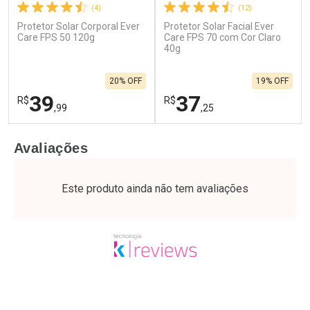
(4)
(12)
Protetor Solar Corporal Ever
Protetor Solar Facial Ever
Care FPS 50 120g
Care FPS 70 com Cor Claro
40g
20% OFF
19% OFF
39
37
R$
R$
,99
,25
FECHAR
F
FECHAR
F
Avaliações
Laboratório
Laboratório
Por Menos
Por Menos
Este produto ainda não tem avaliações