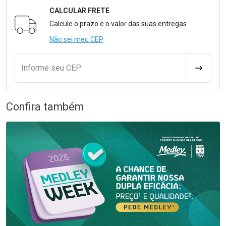
CALCULAR FRETE
Formulário para Calcular o Frete
Calcule o prazo e o valor das suas entregas
Não sei meu CEP
Informe seu CEP
CALCULA
Confira também