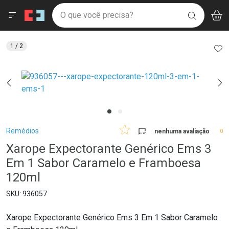
Drogaria São Paulo
Menu
Aces
Ir direto para a home
O que você precisa?
V
i
BUSCAR
Navegue pela página
Ir direto para o conteúdo
Faça a sua busca
Ir direto para a busca
Ir direto para a conta
AD
1
/ 2
Ir direto para a ajuda
Ir direto para a notificações
Ir direto para o carrinho
Ir direto para o menu
Breadcrumb
Remédios
nenhuma avaliação
0
Xarope Expectorante Genérico Ems 3
Em 1 Sabor Caramelo e Framboesa
120ml
936057
Xarope Expectorante Genérico Ems 3 Em 1 Sabor Caramelo