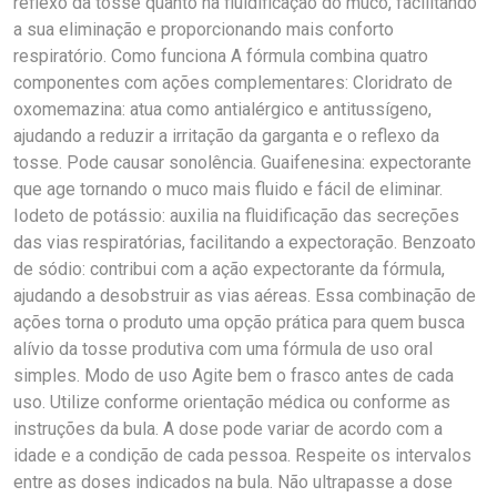
reflexo da tosse quanto na fluidificação do muco, facilitando
a sua eliminação e proporcionando mais conforto
respiratório. Como funciona A fórmula combina quatro
componentes com ações complementares: Cloridrato de
oxomemazina: atua como antialérgico e antitussígeno,
ajudando a reduzir a irritação da garganta e o reflexo da
tosse. Pode causar sonolência. Guaifenesina: expectorante
que age tornando o muco mais fluido e fácil de eliminar.
Iodeto de potássio: auxilia na fluidificação das secreções
das vias respiratórias, facilitando a expectoração. Benzoato
de sódio: contribui com a ação expectorante da fórmula,
ajudando a desobstruir as vias aéreas. Essa combinação de
ações torna o produto uma opção prática para quem busca
alívio da tosse produtiva com uma fórmula de uso oral
simples. Modo de uso Agite bem o frasco antes de cada
uso. Utilize conforme orientação médica ou conforme as
instruções da bula. A dose pode variar de acordo com a
idade e a condição de cada pessoa. Respeite os intervalos
entre as doses indicados na bula. Não ultrapasse a dose