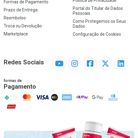
Política de Privacidade
Formas de Pagamento
Portal do Titular de Dados
Prazo de Entrega
Pessoais
Reembolso
Como Protegemos os Seus
Troca ou Devolução
Dados
Marketplace
Configuração de Cookies
YouTube
Instagram
Facebook
Twitter
Linkedin
Redes Sociais
formas de
Pagamento
PIX
MasterCard
VISA
ELO
AMEX
NuPay
Google Pay
Diners Club
Hipercard
Promoção em Destaque