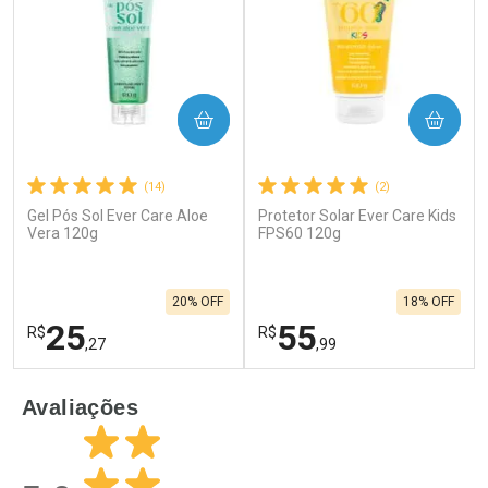
COMPRAR
COMPRAR
(14)
(2)
Gel Pós Sol Ever Care Aloe
Protetor Solar Ever Care Kids
Vera 120g
FPS60 120g
20% OFF
18% OFF
25
55
R$
R$
,27
,99
FECHAR
F
FECHAR
F
Avaliações
Laboratório
Laboratório
Por Menos
Por Menos