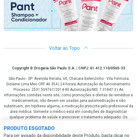
Voltar ao Topo
Copyright
Copyright © Drogaria São Paulo S.A. | CNPJ: 61.412.110/0565-33
São Paulo - SP: Avenida Renata, 60, Chácara Belenzinho - Vila Formosa
Gislaine Lima Meo CRF 40.354 | 24 horas| Autorização de funcionamento:
Processo: 2531.559767/2014-90 Autorização/MS: 7.31847.3 | As
informações contidas neste site, como promoções e ofertas de remédios e
medicamentos, não devem ser usadas para automedicação e não
substituem, em hipótese alguma, a medicação prescrita pelo profissional da
área médica. Somente o médico está em condições de diagnosticar
qualquer problema de saúde e prescrever o tratamento adequado. Os
preços e as promoções são válidos apenas para compras via internet. As
PRODUTO ESGOTADO
fotos contidas em nosso site são meramente ilustrativas. *Preços e
disponibilidade sujeitos a alterações no decorrer do dia. Antibióticos e
Para ser avisado da disponibilidade deste Produto, basta clicar no