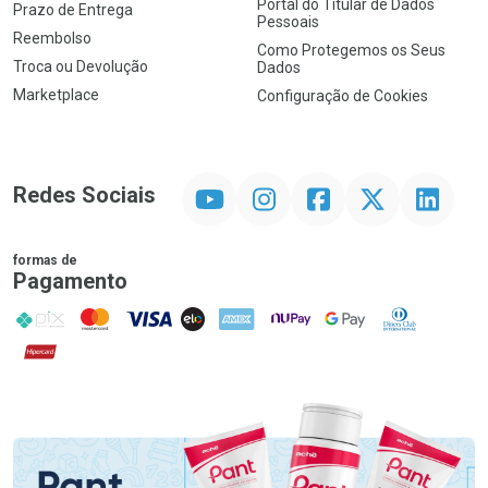
Portal do Titular de Dados
Prazo de Entrega
Pessoais
Reembolso
Como Protegemos os Seus
Troca ou Devolução
Dados
Marketplace
Configuração de Cookies
YouTube
Instagram
Facebook
Twitter
Linkedin
Redes Sociais
formas de
Pagamento
PIX
MasterCard
VISA
ELO
AMEX
NuPay
Google Pay
Diners Club
Hipercard
Promoção em Destaque