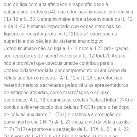
que se liga com alta afinidade e especificidade à
subunidade proteica p40 das citocinas humanas: interleucina
(IL)-12 e IL-23. Ustequinumabe inibe a bioatividade da IL-12
e da IL-23 humanas impedindo que essas citocinas se
liguem ao receptor proteico IL12Rbeta1 expresso na
superfície das células do sistema imunológico.
Ustequinumabe não se liga a IL-12 nem a IL23 pré-ligadas
aos receptores de superfície celular IL-12Rbeta1. Assim,
não é provável que ustequinumabe contribua para a
citotoxicidade mediada por complemento ou anticorpo da
célula que tem o receptor. A IL-12 e IL-23 são citocinas
heterodiméricas secretadas pelas células apresentadoras
de antígeno ativadas, como macrófagos e células
dendríticas. A IL-12 estimula as células “natural killer” (NK) e
conduz a diferenciação das células T CD4+ para o fenótipo
de células auxiliares T1 (Th1) e estimula a produção de
gamainterferona (INF?). A IL-23 induz a via da célula auxiliar
T17 (Th17) e promove a secreção de IL-17A, IL-21 e IL-22.
Os níveis de IL-12 e IL-23 são elevados na pele e no