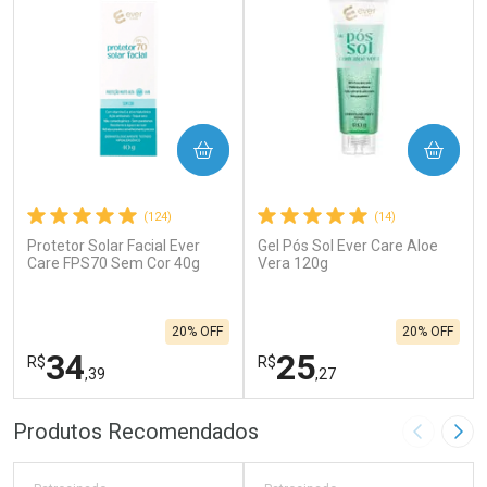
COMPRAR
COMPRAR
(124)
(14)
Protetor Solar Facial Ever
Gel Pós Sol Ever Care Aloe
Care FPS70 Sem Cor 40g
Vera 120g
20% OFF
20% OFF
34
25
R$
R$
,39
,27
FECHAR
F
FECHAR
F
Produtos Recomendados
Imagem A
Pró