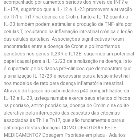
acompanhado por aumentos séricos dos níveis de INF? e
IL-17A, sugerindo que a IL-12 e IL-23 promovem a ativação
do Th1 e Th17 na doença de Crohn. Tanto a IL-12 quanto a
IL-23 também podem estimular a produção de TNF-alfa por
células T, resultando na inflamação intestinal crônica e lesão
das células epiteliais. Associações significativas foram
encontradas entre a doença de Crohn e polimorfismos
genéticos nos genes IL23R e IL12B, sugerindo um potencial
papel causal para a IL-12/23 de sinalização na doença. Isto
é suportado pelos dados pré-clínicos que demonstram que
a sinalização IL-12/23 é necessária para a lesão intestinal
nos modelos de rato para doença inflamatória intestinal.
Através da ligação às subunidades p40 compartilhadas da
IL-12 e IL-23, ustequinumabe exerce seus efeitos clínicos
na psoríase, artrite psoriásica, doença de Crohn e na colite
ulcerativa pela interrupção das cascatas das citocinas
associadas às Th1 e Th17, que são fundamentais para a
patologia destas doenças. COMO DEVO USAR ESTE
MEDICAMENTO? Dosagem Psoríase em placa - Adultos