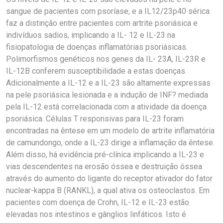
sangue de pacientes com psoríase, e a IL12/23p40 sérica
faz a distinção entre pacientes com artrite psoriásica e
indivíduos sadios, implicando a IL- 12 e IL-23 na
fisiopatologia de doenças inflamatórias psoriásicas.
Polimorfismos genéticos nos genes da IL- 23A, IL-23R e
IL-12B conferem susceptibilidade a estas doenças.
Adicionalmente a IL-12 e a IL-23 são altamente expressas
na pele psoriásica lesionada e a indução de INF? mediada
pela IL-12 está correlacionada com a atividade da doença
psoriásica. Células T responsivas para IL-23 foram
encontradas na êntese em um modelo de artrite inflamatória
de camundongo, onde a IL-23 dirige a inflamação da êntese.
Além disso, há evidência pré-clínica implicando a IL-23 e
vias descendentes na erosão óssea e destruição óssea
através do aumento do ligante do receptor ativador do fator
nuclear-kappa B (RANKL), a qual ativa os osteoclastos. Em
pacientes com doença de Crohn, IL-12 e IL-23 estão
elevadas nos intestinos e gânglios linfáticos. Isto é