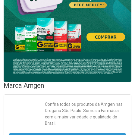
Marca
Amgen
Confira todos os produtos da
Amgen
nas
Drogaria São Paulo. Somos a Farmácia
com a maior variedade e qualidade do
Brasil.