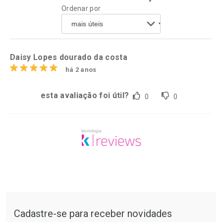
Ordenar por
Comprar sem Desconto
Comprar sem Desconto
Por R$ 55,99/cada
Por R$ 52,64/cada
Comprar sem Desconto
Comprar sem Desconto
Por R$ 55,99/cada
Por R$ 52,64/cada
Daisy Lopes dourado da costa
há 2 anos
esta avaliação foi útil?
0
0
Tudo sobre a Drogaria São Paulo
Cadastre-se para receber novidades