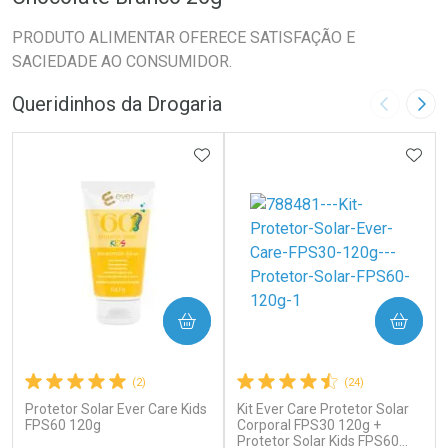
PRODUTO ALIMENTAR OFERECE SATISFAÇÃO E
SACIEDADE AO CONSUMIDOR.
Queridinhos da Drogaria
Imagem A
Pró
ADICIONAR AOS FAVORITOS
ADIC
COMPRAR
COMPRAR
(2)
(24)
Protetor Solar Ever Care Kids
Kit Ever Care Protetor Solar
FPS60 120g
Corporal FPS30 120g +
Protetor Solar Kids FPS60