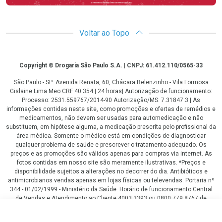
Voltar ao Topo
Copyright
Copyright © Drogaria São Paulo S.A. | CNPJ: 61.412.110/0565-33
São Paulo - SP: Avenida Renata, 60, Chácara Belenzinho - Vila Formosa
Gislaine Lima Meo CRF 40.354 | 24 horas| Autorização de funcionamento:
Processo: 2531.559767/2014-90 Autorização/MS: 7.31847.3 | As
informações contidas neste site, como promoções e ofertas de remédios e
medicamentos, não devem ser usadas para automedicação e não
substituem, em hipótese alguma, a medicação prescrita pelo profissional da
área médica. Somente o médico está em condições de diagnosticar
qualquer problema de saúde e prescrever o tratamento adequado. Os
preços e as promoções são válidos apenas para compras via internet. As
fotos contidas em nosso site são meramente ilustrativas. *Preços e
disponibilidade sujeitos a alterações no decorrer do dia. Antibióticos e
antimicrobianos vendas apenas em lojas físicas ou televendas. Portaria nº
344 - 01/02/1999 - Ministério da Saúde. Horário de funcionamento Central
de Vendas e Atendimento ao Cliente 4003 3393 ou 0800 779 8767 de
domingo a domingo das 08h00 às 20h00.
Leve 4 itens por