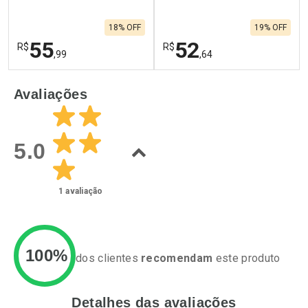
120g
18% OFF
19% OFF
55
52
R$
R$
,99
,64
FECHAR
F
FECHAR
F
Avaliações
Laboratório
Laboratório
Por Menos
Por Menos
5.0
1
avaliação
100%
dos clientes
recomendam
este produto
Detalhes das avaliações
Ativar Desconto
Ativar Desconto