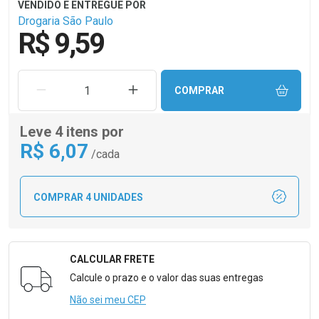
Drogaria São Paulo
R$ 9,59
REMOVER UMA UNIDADE
AUMENTAR UMA UNIDADE
COMPRAR
Leve 4 itens por
R$
6
,07
/cada
COMPRAR 4 UNIDADES
CALCULAR FRETE
Formulário para Calcular o Frete
Calcule o prazo e o valor das suas entregas
Não sei meu CEP