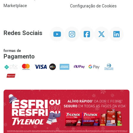
Marketplace
Configuração de Cookies
YouTube
Instagram
Facebook
Twitter
Linkedin
Redes Sociais
formas de
Pagamento
PIX
MasterCard
VISA
ELO
AMEX
NuPay
Google Pay
Diners Club
Hipercard
Promoção em Destaque