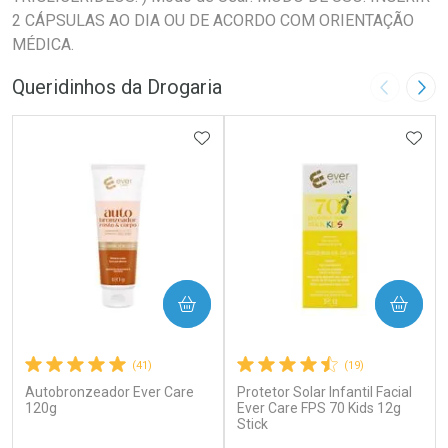
2 CÁPSULAS AO DIA OU DE ACORDO COM ORIENTAÇÃO
MÉDICA.
Queridinhos da Drogaria
Imagem A
Pró
ADICIONAR AOS FAVORITOS
ADIC
COMPRAR
COMPRAR
(41)
(19)
Autobronzeador Ever Care
Protetor Solar Infantil Facial
120g
Ever Care FPS 70 Kids 12g
Stick