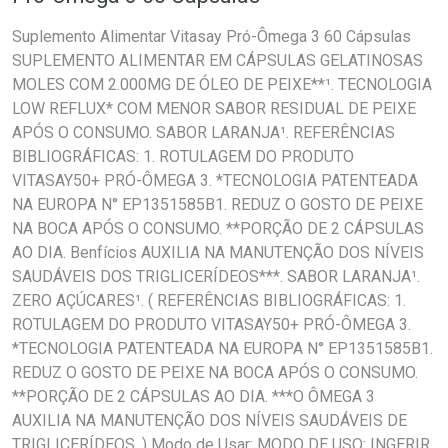
Suplemento Alimentar Vitasay Pró-Ômega 3 60 Cápsulas
SUPLEMENTO ALIMENTAR EM CÁPSULAS GELATINOSAS
MOLES COM 2.000MG DE ÓLEO DE PEIXE**¹. TECNOLOGIA
LOW REFLUX* COM MENOR SABOR RESIDUAL DE PEIXE
APÓS O CONSUMO. SABOR LARANJA¹. REFERÊNCIAS
BIBLIOGRÁFICAS: 1. ROTULAGEM DO PRODUTO
VITASAY50+ PRÓ-ÔMEGA 3. *TECNOLOGIA PATENTEADA
NA EUROPA N° EP1351585B1. REDUZ O GOSTO DE PEIXE
NA BOCA APÓS O CONSUMO. **PORÇÃO DE 2 CÁPSULAS
AO DIA. Benfícios AUXILIA NA MANUTENÇÃO DOS NÍVEIS
SAUDÁVEIS DOS TRIGLICERÍDEOS***. SABOR LARANJA¹.
ZERO AÇÚCARES¹. ( REFERÊNCIAS BIBLIOGRÁFICAS: 1.
ROTULAGEM DO PRODUTO VITASAY50+ PRÓ-ÔMEGA 3.
*TECNOLOGIA PATENTEADA NA EUROPA N° EP1351585B1.
REDUZ O GOSTO DE PEIXE NA BOCA APÓS O CONSUMO.
**PORÇÃO DE 2 CÁPSULAS AO DIA. ***O ÔMEGA 3
AUXILIA NA MANUTENÇÃO DOS NÍVEIS SAUDÁVEIS DE
TRIGLICERÍDEOS. ) Modo de Usar: MODO DE USO: INGERIR