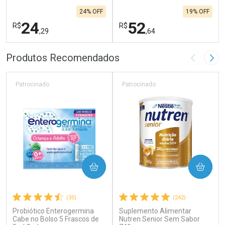
24% OFF
19% OFF
24
52
R$
R$
,29
,64
FECHAR
F
FECHAR
F
Produtos Recomendados
Imagem A
Pró
Laboratório
Laboratório
Por Menos
Por Menos
Patrocinado
Patrocinado
COMPRAR
COMPRAR
(35)
(242)
Probiótico Enterogermina
Suplemento Alimentar
Ativar Desconto
Ativar Desconto
Cabe no Bolso 5 Frascos de
Nutren Senior Sem Sabor