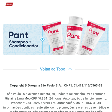
Hipercard
Promoção em Destaque
Voltar ao Topo
Copyright
Copyright © Drogaria São Paulo S.A. | CNPJ: 61.412.110/0565-33
São Paulo - SP: Avenida Renata, 60, Chácara Belenzinho - Vila Formosa
Gislaine Lima Meo CRF 40.354 | 24 horas| Autorização de funcionamento:
Processo: 2531.559767/2014-90 Autorização/MS: 7.31847.3 | As
informações contidas neste site, como promoções e ofertas de remédios e
medicamentos, não devem ser usadas para automedicação e não