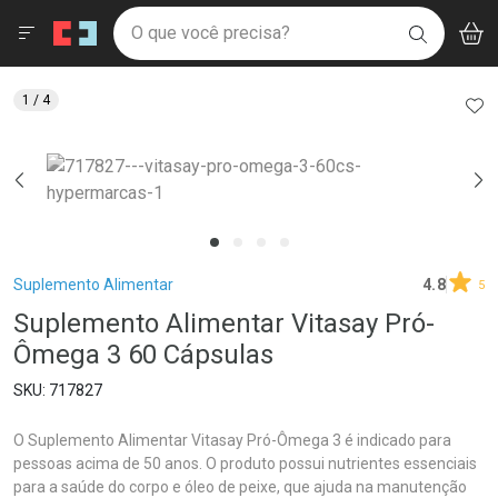
Drogaria São Paulo
Menu
Aces
Ir direto para a home
O que você precisa?
V
i
BUSCAR
Navegue pela página
Ir direto para o conteúdo
Faça a sua busca
Ir direto para a busca
Ir direto para a conta
AD
1
/ 4
Ir direto para a ajuda
Ir direto para a notificações
Ir direto para o carrinho
Ir direto para o menu
Breadcrumb
Suplemento Alimentar
4.8
5
Suplemento Alimentar Vitasay Pró-
Ômega 3 60 Cápsulas
717827
O Suplemento Alimentar Vitasay Pró-Ômega 3 é indicado para
pessoas acima de 50 anos. O produto possui nutrientes essenciais
para a saúde do corpo e óleo de peixe, que ajuda na manutenção