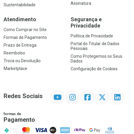
Assinatura
Sustentabilidade
Atendimento
Segurança e
Privacidade
Como Comprar no Site
Política de Privacidade
Formas de Pagamento
Portal do Titular de Dados
Prazo de Entrega
Pessoais
Reembolso
Como Protegemos os Seus
Troca ou Devolução
Dados
Marketplace
Configuração de Cookies
YouTube
Instagram
Facebook
Twitter
Linkedin
Redes Sociais
formas de
Pagamento
PIX
MasterCard
VISA
ELO
AMEX
NuPay
Google Pay
Diners Club