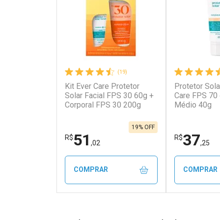
(19)
Kit Ever Care Protetor
Protetor Sola
Solar Facial FPS 30 60g +
Care FPS 70
Corporal FPS 30 200g
Médio 40g
19% OFF
51
37
R$
R$
,02
,25
COMPRAR
COMPRAR
FECHAR
FECHAR