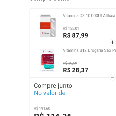
Vitamina D3 10.000UI Althai
R$ 155,01
R$ 87,99
Vitamina B12 Drogaria São 
R$ 36,59
R$ 28,37
Compre junto
No valor de
R$ 191,60