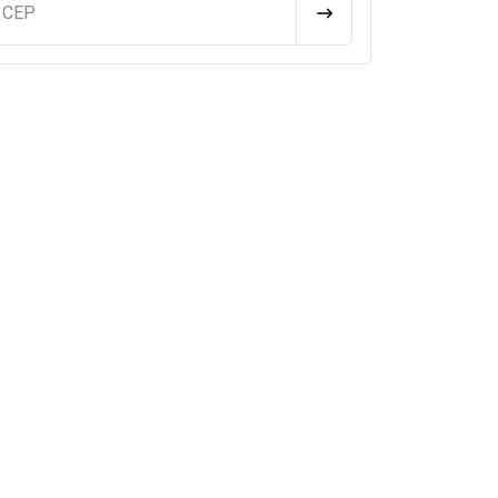
u CEP
CALCULAR FRETE