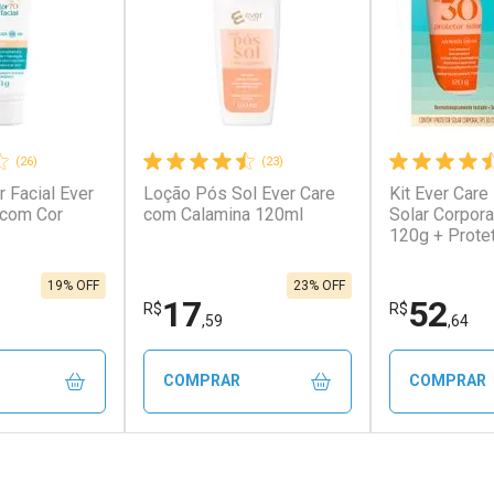
(26)
(23)
r Facial Ever
Loção Pós Sol Ever Care
Kit Ever Care
 com Cor
com Calamina 120ml
Solar Corpor
120g + Protet
FPS60 120g
19% OFF
23% OFF
17
52
R$
R$
,59
,64
COMPRAR
COMPRAR
FECHAR
FECHAR
FECHAR
FECHAR