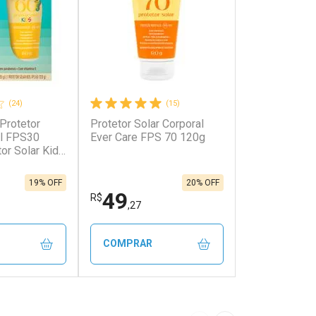
(24)
(15)
 Protetor
Protetor Solar Corporal
al FPS30
Ever Care FPS 70 120g
or Solar Kids
19% OFF
20% OFF
49
R$
,27
COMPRAR
FECHAR
FECHAR
FECHAR
FECHAR