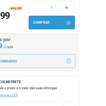
REMOVER UMA UNIDADE
AUMENTAR UMA UNIDA
43% OFF
,99
COMPRAR
s por
9
/cada
 UNIDADES
CULAR FRETE
o para Calcular o Frete
ule o prazo e o valor das suas entregas
sei meu CEP