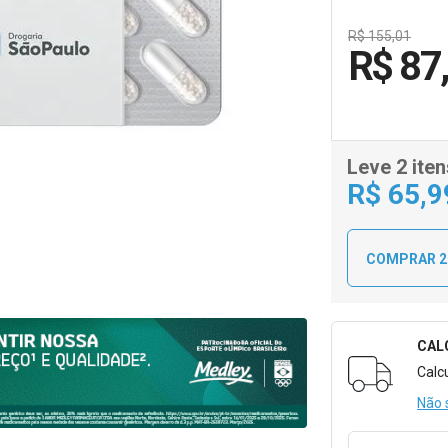
R$ 155,01
R$ 87
Leve 2 iten
R$
65
,9
COMPRAR 2
CAL
Formulári
Calc
Não 