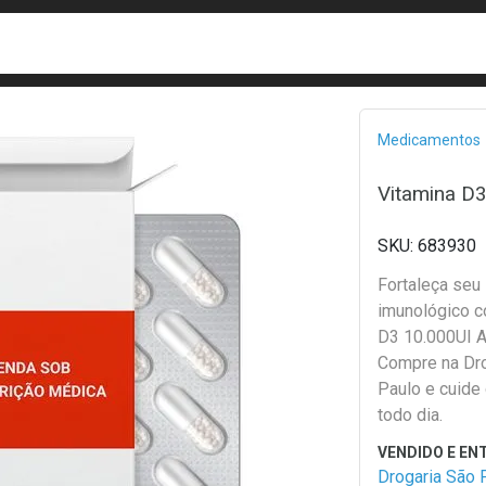
busca
isa?
Bread
Medicamentos
Vitamina D3
683930
Fortaleça seu
imunológico c
D3 10.000UI Al
Compre na Dro
Paulo e cuide
todo dia.
Drogaria São 