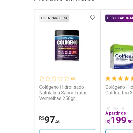
ADICIONAR AOS 
LOJA PARCEIRA
DESC. LABORA
(0)
Colágeno Hidrolisado
Colágeno Hid
Nutrilatina Sabor Frutas
Colflex Trio 
Vermelhas 250gr
R$ 263,59
A partir de
97
199
R$
,56
R$
,90