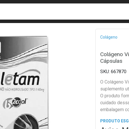
busca
isa?
Bread
Colágeno
Colágeno V
Cápsulas
667870
O Colágeno V
suplemento uti
O produto for
cuidado dessa 
embalagem co
PRODUTO ES