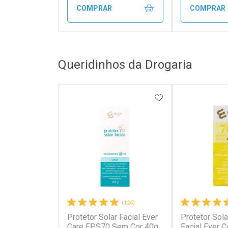
COMPRAR
COMPRAR
FECHAR
FECHAR
Queridinhos da Drogaria
Laboratório
Laborató
Por Menos
Por Men
ADICIONAR AOS 
(124)
Protetor Solar Facial Ever
Protetor Solar
Ativar Desconto
Ativar Des
Care FPS70 Sem Cor 40g
Facial Ever 