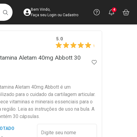
Acesse sua Conta
Precisa de 
Notific
Aces
Bem Vindo,
4
Você po
notifica
Vo
it
BUSCAR
Ver Recursos 
Faça seu Login ou Cadastro
crumb
5.0
Atendimento ao 
1
Central de Ajud
itamina Aletam 40mg Abbott 30
ADICIONAR AOS 
Televendas
4003-3393
itamina Aletam 40mg Abbott é um
lizado para o cuidado da cartilagem articular.
nece vitaminas e minerais essenciais para o
região. Leia as instruções de uso na bula. A
ntém 30 cápsulas.
Preencher nome e email para s
GOTADO
Digite seu nome