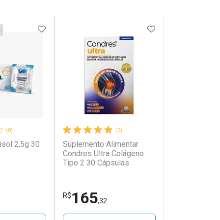
FAVORITOS
ADICIONAR AOS FAVORITOS
ADICIONAR AOS 
(0)
(3)
isol 2,5g 30
Suplemento Alimentar
Condres Ultra Colágeno
Tipo 2 30 Cápsulas
165
R$
,32