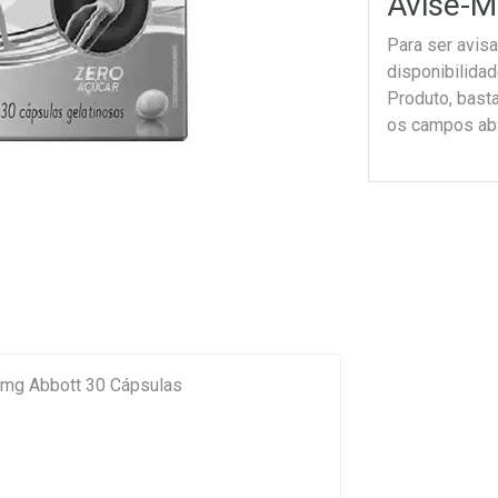
Avise-M
Para ser avis
disponibilida
Produto, bast
os campos ab
Colágeno Vitamina Aletam 40mg Abbott 30 Cápsulas