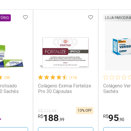
FAVORITOS
ADICIONAR AOS FAVORITOS
ADICIONAR AOS 
TÓRIO
LOJA PARCEIRA
(28)
(113)
rolisado
Colágeno Eximia Fortalize
Colágeno Ver
30 Sachês
Pro 30 Cápsulas
Sachês
13% OFF
R$ 215,99
188
95
R$
R$
,99
,90
*