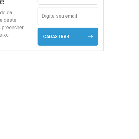
e
ado da
Digite seu email
de deste
a preencher
aixo.
CADASTRAR