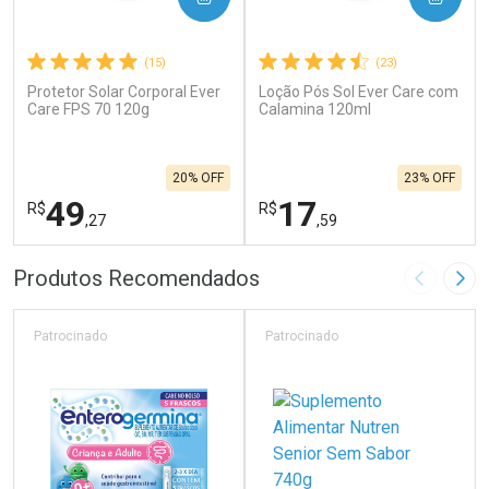
(15)
(23)
Protetor Solar Corporal Ever
Loção Pós Sol Ever Care com
Care FPS 70 120g
Calamina 120ml
20% OFF
23% OFF
49
17
R$
R$
,27
,59
FECHAR
F
FECHAR
F
Produtos Recomendados
Imagem A
Pró
Laboratório
Laboratório
Por Menos
Por Menos
Patrocinado
Patrocinado