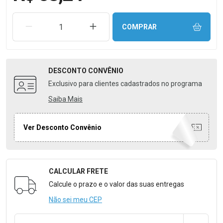
REMOVER UMA UNIDADE
AUMENTAR UMA UNIDADE
COMPRAR
DESCONTO
CONVÊNIO
Exclusivo para clientes cadastrados no programa
Saiba Mais
Ver Desconto Convênio
CALCULAR FRETE
Formulário para Calcular o Frete
Calcule o prazo e o valor das suas entregas
Não sei meu CEP