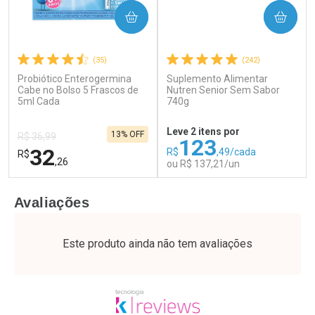
COMPRAR
COMPRAR
(35)
(242)
Probiótico Enterogermina
Suplemento Alimentar
Ativar Desconto
Ativar Desconto
Cabe no Bolso 5 Frascos de
Nutren Senior Sem Sabor
5ml Cada
Comprar sem Desconto
740g
Comprar sem Desconto
Por R$ 49,27/cada
Por R$ 17,59/cada
Comprar sem Desconto
Comprar sem Desconto
Leve 2 itens por
13% OFF
Por R$ 49,27/cada
Por R$ 17,59/cada
R$ 36,99
123
32
R$
,49/cada
R$
,26
ou R$ 137,21/un
FECHAR
F
FECHAR
F
Avaliações
Laboratório
Laboratório
Por Menos
Por Menos
Este produto ainda não tem avaliações