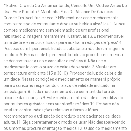
* Estiver Grávida Ou Amamentando, Consulte Um Médico Antes De
Usar Este Produto.* Mantenha Fora Do Alcance De Crianças.
Guarde Em local frio e seco. * Não misturar esse medicamento
com outro tipo de estimulante drogas ou bebida alcoólica.1. Nunca
compre medicamento sem orientação de um profissional
habilitado.2. Imagens meramente ilustrativas.s3. É recomendável
uma dieta e exercícios físicos para auxiliar a redução de "peso".4.
Pessoas com hipersensibilidade à substância não devem ingerir o
produto. 5. Em caso de hipersensibilidade ao produto recomenda-
se descontinuar o uso e consultar o médico.6. Não use o
medicamento com o prazo de validade vencido.7. Manter em
temperatura ambiente (15 a 30ºC). Proteger da luz do calor e da
umidade. Nestas condições o medicamento se manterá próprio
para o consumo respeitando o prazo de validade indicado na
embalagem. 8. Todo medicamento deve ser mantido fora do
alcance das crianças.9. Este medicamento não deve ser utilizado
por mulheres grávidas sem orientação médica.10. Embora não
existam contra-indicações relativas a faixas etárias
recomendamos a utilização do produto para pacientes de idade
adulta.11. Siga corretamente o modo de usar. Não desaparecendo
os sintomas procure orientação médica.12. O uso do medicamento