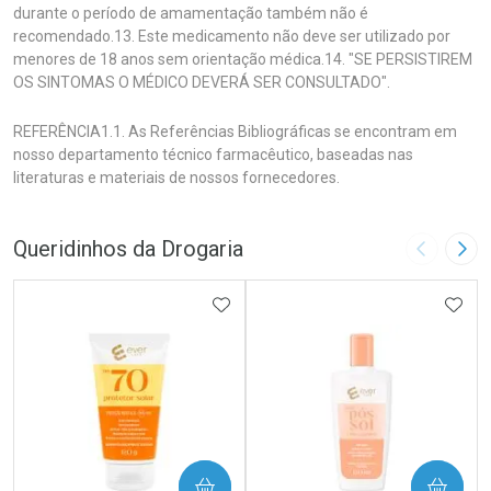
durante o período de amamentação também não é
recomendado.13. Este medicamento não deve ser utilizado por
menores de 18 anos sem orientação médica.14. "SE PERSISTIREM
OS SINTOMAS O MÉDICO DEVERÁ SER CONSULTADO".
REFERÊNCIA1.1. As Referências Bibliográficas se encontram em
nosso departamento técnico farmacêutico, baseadas nas
literaturas e materiais de nossos fornecedores.
Queridinhos da Drogaria
Imagem A
Pró
ADICIONAR AOS FAVORITOS
ADIC
COMPRAR
COMPRAR