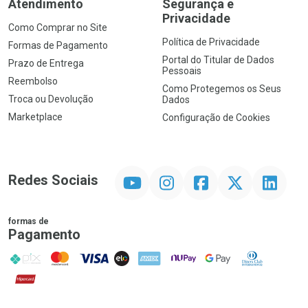
Atendimento
Segurança e
Privacidade
Como Comprar no Site
Política de Privacidade
Formas de Pagamento
Portal do Titular de Dados
Prazo de Entrega
Pessoais
Reembolso
Como Protegemos os Seus
Troca ou Devolução
Dados
Marketplace
Configuração de Cookies
YouTube
Instagram
Facebook
Twitter
Linkedin
Redes Sociais
formas de
Pagamento
PIX
MasterCard
VISA
ELO
AMEX
NuPay
Google Pay
Diners Club
Hipercard