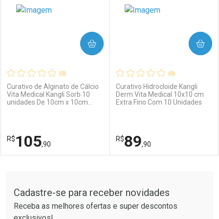
COMPRAR
COMPRAR
(0)
(0)
Curativo de Alginato de Cálcio
Curativo Hidrocloide Kangli
Vita Medical Kangli Sorb 10
Derm Vita Medical 10x10 cm
unidades De 10cm x 10cm
Extra Fino Com 10 Unidades
Ativar Desconto
Ativar Desconto
cada
Comprar sem Desconto
Comprar sem Desconto
105
89
R$
Comprar sem Desconto
R$
Comprar sem Desconto
Por R$ 14,24/cada
Por R$ 56,99/cada
,90
,90
Por R$ 14,24/cada
Por R$ 56,99/cada
FECHAR
FECHAR
F
F
Tudo sobre a Drogaria São Paulo
Cadastre-se para receber novidades
Laboratório
Por Menos
Laboratório
Por Menos
Receba as melhores ofertas e super descontos
exclusivos!