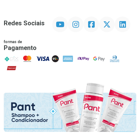
YouTube
Instagram
Facebook
Twitter
Linkedin
Redes Sociais
formas de
Pagamento
PIX
MasterCard
VISA
ELO
AMEX
NuPay
Google Pay
Diners Club
Hipercard
Promoção em Destaque