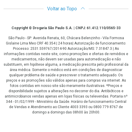
Voltar ao Topo
Copyright
Copyright © Drogaria São Paulo S.A. | CNPJ: 61.412.110/0565-33
São Paulo - SP: Avenida Renata, 60, Chácara Belenzinho - Vila Formosa
Gislaine Lima Meo CRF 40.354 | 24 horas| Autorização de funcionamento:
Processo: 2531.559767/2014-90 Autorização/MS: 7.31847.3 | As
informações contidas neste site, como promoções e ofertas de remédios e
medicamentos, não devem ser usadas para automedicação e não
substituem, em hipótese alguma, a medicação prescrita pelo profissional da
área médica. Somente o médico está em condições de diagnosticar
qualquer problema de saúde e prescrever o tratamento adequado. Os
preços e as promoções são válidos apenas para compras via internet. As
fotos contidas em nosso site são meramente ilustrativas. *Preços e
disponibilidade sujeitos a alterações no decorrer do dia. Antibióticos e
antimicrobianos vendas apenas em lojas físicas ou televendas. Portaria nº
344 - 01/02/1999 - Ministério da Saúde. Horário de funcionamento Central
de Vendas e Atendimento ao Cliente 4003 3393 ou 0800 779 8767 de
domingo a domingo das 08h00 às 20h00.
LGPD Aceite os Cookies