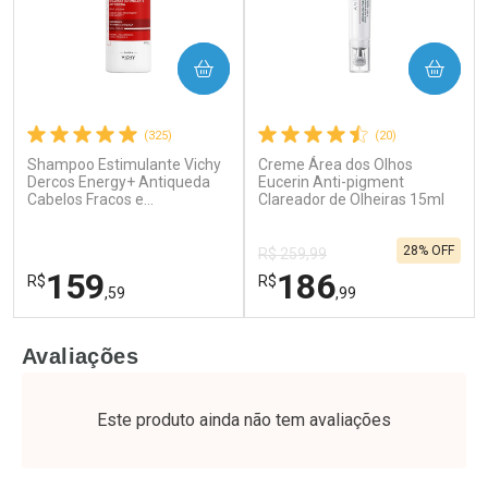
COMPRAR
COMPRAR
(325)
(20)
Shampoo Estimulante Vichy
Creme Área dos Olhos
Ativar Desconto
Ativar Desconto
Dercos Energy+ Antiqueda
Eucerin Anti-pigment
Cabelos Fracos e
Comprar sem Desconto
Clareador de Olheiras 15ml
Comprar sem Desconto
Quebradiços 400ml
Por R$ 52,64/cada
Por R$ 49,27/cada
Comprar sem Desconto
Comprar sem Desconto
28% OFF
Por R$ 52,64/cada
Por R$ 49,27/cada
R$ 259,99
159
186
R$
R$
,59
,99
FECHAR
F
FECHAR
F
Avaliações
Dermaclub
Laboratório
Por Menos
Por Menos
Este produto ainda não tem avaliações