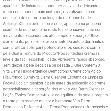
aparência de linhas finas pode ser suavizada, deixando o
rosto com aspecto mais uniforme, revitalizado e com
sensação de conforto ao longo do dia.Conselho de
AplicaçãoCom a pele limpa e seca, aplique uma pequena
quantidade do produto no rosto.Espalhe suavemente com
movimentos ascendentes até completa absorção.Utilize
diariamente, pela manhã e/ou à noite.Durante o dia, finalize
com protetor solar para potencializar os cuidados com a
pele.Qual a Textura do Produto?Possui textura cremosa,
leve e de fácil espalhabilidade. Apresenta rápida absorção,
sem deixar a pele pegajosa ou pesada.O Que Contém?01 –
Vita Derm Hipoalergênica Dermacrono Creme com Ácido
Hialurônico 50 mlVita Derm Cleanser Espuma de Limpeza
FacialAjuda a higienizar a pele antes da aplicação do creme,
potencializando a absorção dos ativos.Vita Derm Cleanser
Loção Tônica CalmanteAuxilia no equilíbrio da pele e prepara
o rosto para receber melhor o hidratante.Vita Derm
Dermacono Defense Água TermalProporciona refrescância e