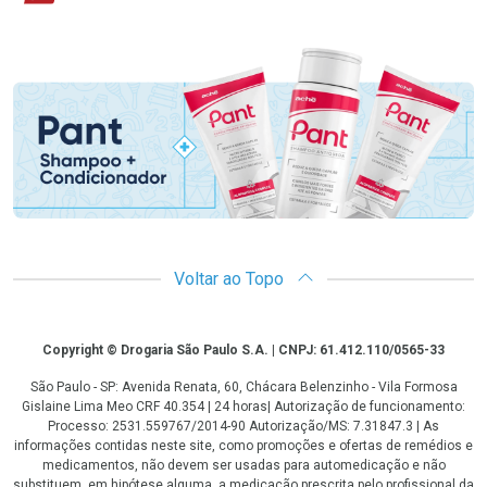
Promoção em Destaque
Voltar ao Topo
Copyright
Copyright © Drogaria São Paulo S.A. | CNPJ: 61.412.110/0565-33
São Paulo - SP: Avenida Renata, 60, Chácara Belenzinho - Vila Formosa
Gislaine Lima Meo CRF 40.354 | 24 horas| Autorização de funcionamento:
Processo: 2531.559767/2014-90 Autorização/MS: 7.31847.3 | As
informações contidas neste site, como promoções e ofertas de remédios e
medicamentos, não devem ser usadas para automedicação e não
substituem, em hipótese alguma, a medicação prescrita pelo profissional da