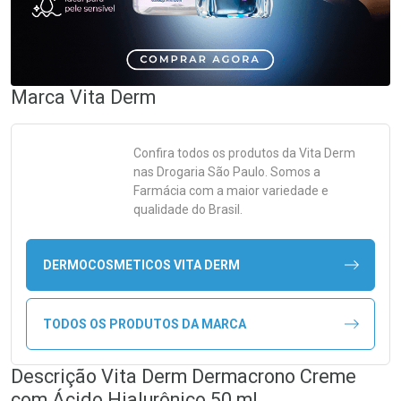
Marca
Vita Derm
Confira todos os produtos da
Vita Derm
nas Drogaria São Paulo. Somos a
Farmácia com a maior variedade e
qualidade do Brasil.
DERMOCOSMETICOS VITA DERM
TODOS OS PRODUTOS DA MARCA
Descrição Vita Derm Dermacrono Creme
com Ácido Hialurônico 50 ml