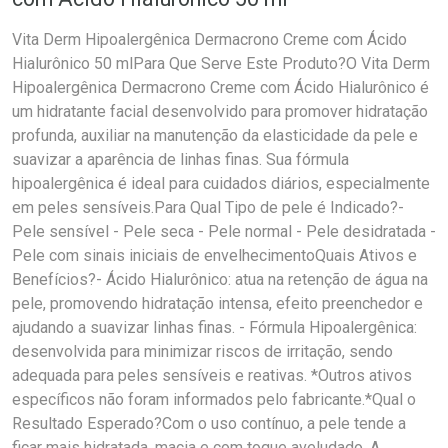
Vita Derm Hipoalergênica Dermacrono Creme com Ácido
Hialurônico 50 mlPara Que Serve Este Produto?O Vita Derm
Hipoalergênica Dermacrono Creme com Ácido Hialurônico é
um hidratante facial desenvolvido para promover hidratação
profunda, auxiliar na manutenção da elasticidade da pele e
suavizar a aparência de linhas finas. Sua fórmula
hipoalergênica é ideal para cuidados diários, especialmente
em peles sensíveis.Para Qual Tipo de pele é Indicado?-
Pele sensível - Pele seca - Pele normal - Pele desidratada -
Pele com sinais iniciais de envelhecimentoQuais Ativos e
Benefícios?- Ácido Hialurônico: atua na retenção de água na
pele, promovendo hidratação intensa, efeito preenchedor e
ajudando a suavizar linhas finas. - Fórmula Hipoalergênica:
desenvolvida para minimizar riscos de irritação, sendo
adequada para peles sensíveis e reativas. *Outros ativos
específicos não foram informados pelo fabricante.*Qual o
Resultado Esperado?Com o uso contínuo, a pele tende a
ficar mais hidratada, macia e com toque aveludado. A