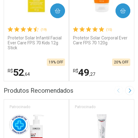
COMPRAR
COMPRAR
(19)
(15)
Protetor Solar Infantil Facial
Protetor Solar Corporal Ever
Ever Care FPS 70 Kids 12g
Care FPS 70 120g
Stick
19% OFF
20% OFF
52
49
R$
R$
,64
,27
FECHAR
F
FECHAR
F
Produtos Recomendados
Imagem A
Pró
Laboratório
Laboratório
Por Menos
Por Menos
Patrocinado
Patrocinado