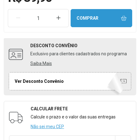
REMOVER UMA UNIDADE
AUMENTAR UMA UNIDADE
COMPRAR
DESCONTO
CONVÊNIO
Exclusivo para clientes cadastrados no programa
Saiba Mais
Ver Desconto Convênio
CALCULAR FRETE
Formulário para Calcular o Frete
Calcule o prazo e o valor das suas entregas
Não sei meu CEP