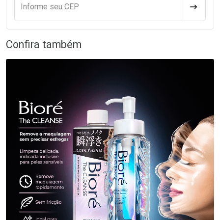
Informe seu CEP
CALCULA
Confira também