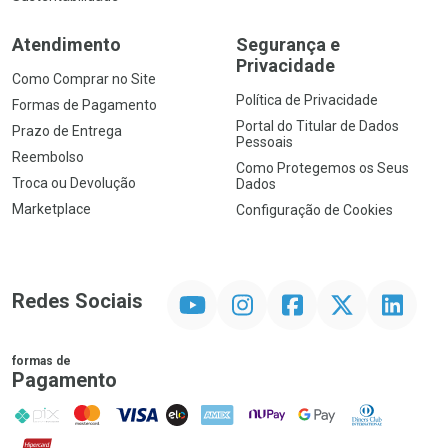
Atendimento
Segurança e
Privacidade
Como Comprar no Site
Política de Privacidade
Formas de Pagamento
Portal do Titular de Dados
Prazo de Entrega
Pessoais
Reembolso
Como Protegemos os Seus
Troca ou Devolução
Dados
Marketplace
Configuração de Cookies
YouTube
Instagram
Facebook
Twitter
Linkedin
Redes Sociais
formas de
Pagamento
PIX
MasterCard
VISA
ELO
AMEX
NuPay
Google Pay
Diners Club
Hipercard