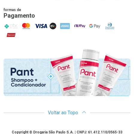
formas de
Pagamento
PIX
MasterCard
VISA
ELO
AMEX
NuPay
Google Pay
Diners Club
Hipercard
Promoção em Destaque
Voltar ao Topo
Copyright
Copyright © Drogaria São Paulo S.A. | CNPJ: 61.412.110/0565-33