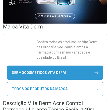
Marca
Vita Derm
Confira todos os produtos da
Vita Derm
nas Drogaria São Paulo. Somos a
Farmácia com a maior variedade e
qualidade do Brasil.
DERMOCOSMETICOS VITA DERM
TODOS OS PRODUTOS DA MARCA
Descrição Vita Derm Acne Control
Dermoequilibrante Tônico Facial 140ml