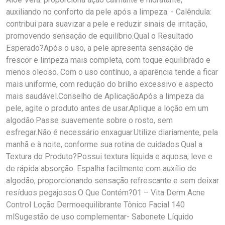
auxiliando no conforto da pele após a limpeza. - Calêndula:
contribui para suavizar a pele e reduzir sinais de irritação,
promovendo sensação de equilíbrio.Qual o Resultado
Esperado?Após o uso, a pele apresenta sensação de
frescor e limpeza mais completa, com toque equilibrado e
menos oleoso. Com o uso contínuo, a aparência tende a ficar
mais uniforme, com redução do brilho excessivo e aspecto
mais saudável.Conselho de AplicaçãoApós a limpeza da
pele, agite o produto antes de usar.Aplique a loção em um
algodão.Passe suavemente sobre o rosto, sem
esfregar.Não é necessário enxaguar.Utilize diariamente, pela
manhã e à noite, conforme sua rotina de cuidados.Qual a
Textura do Produto?Possui textura líquida e aquosa, leve e
de rápida absorção. Espalha facilmente com auxílio de
algodão, proporcionando sensação refrescante e sem deixar
resíduos pegajosos.O Que Contém?01 – Vita Derm Acne
Control Loção Dermoequilibrante Tônico Facial 140
mlSugestão de uso complementar- Sabonete Líquido