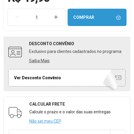
REMOVER UMA UNIDADE
AUMENTAR UMA UNIDADE
COMPRAR
DESCONTO
CONVÊNIO
Exclusivo para clientes cadastrados no programa
Saiba Mais
Ver Desconto Convênio
CALCULAR FRETE
Formulário para Calcular o Frete
Calcule o prazo e o valor das suas entregas
Não sei meu CEP