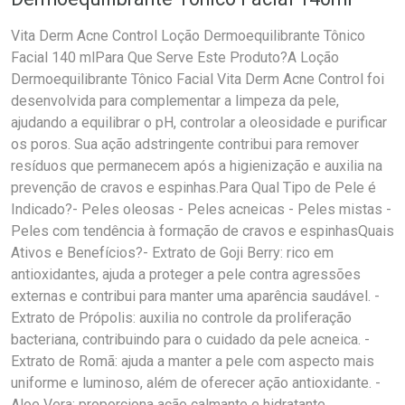
Vita Derm Acne Control Loção Dermoequilibrante Tônico
Facial 140 mlPara Que Serve Este Produto?A Loção
Dermoequilibrante Tônico Facial Vita Derm Acne Control foi
desenvolvida para complementar a limpeza da pele,
ajudando a equilibrar o pH, controlar a oleosidade e purificar
os poros. Sua ação adstringente contribui para remover
resíduos que permanecem após a higienização e auxilia na
prevenção de cravos e espinhas.Para Qual Tipo de Pele é
Indicado?- Peles oleosas - Peles acneicas - Peles mistas -
Peles com tendência à formação de cravos e espinhasQuais
Ativos e Benefícios?- Extrato de Goji Berry: rico em
antioxidantes, ajuda a proteger a pele contra agressões
externas e contribui para manter uma aparência saudável. -
Extrato de Própolis: auxilia no controle da proliferação
bacteriana, contribuindo para o cuidado da pele acneica. -
Extrato de Romã: ajuda a manter a pele com aspecto mais
uniforme e luminoso, além de oferecer ação antioxidante. -
Aloe Vera: proporciona ação calmante e hidratante,