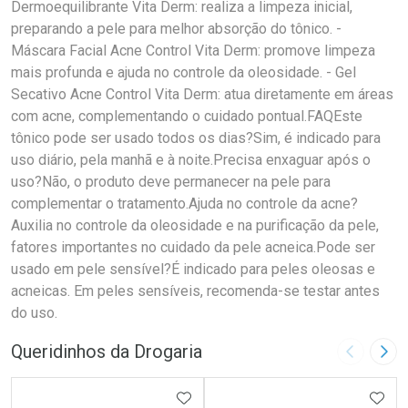
Dermoequilibrante Vita Derm: realiza a limpeza inicial,
preparando a pele para melhor absorção do tônico. -
Máscara Facial Acne Control Vita Derm: promove limpeza
mais profunda e ajuda no controle da oleosidade. - Gel
Secativo Acne Control Vita Derm: atua diretamente em áreas
com acne, complementando o cuidado pontual.FAQEste
tônico pode ser usado todos os dias?Sim, é indicado para
uso diário, pela manhã e à noite.Precisa enxaguar após o
uso?Não, o produto deve permanecer na pele para
complementar o tratamento.Ajuda no controle da acne?
Auxilia no controle da oleosidade e na purificação da pele,
fatores importantes no cuidado da pele acneica.Pode ser
usado em pele sensível?É indicado para peles oleosas e
acneicas. Em peles sensíveis, recomenda-se testar antes
do uso.
Queridinhos da Drogaria
Imagem A
Pró
ADICIONAR AOS FAVORITOS
ADIC