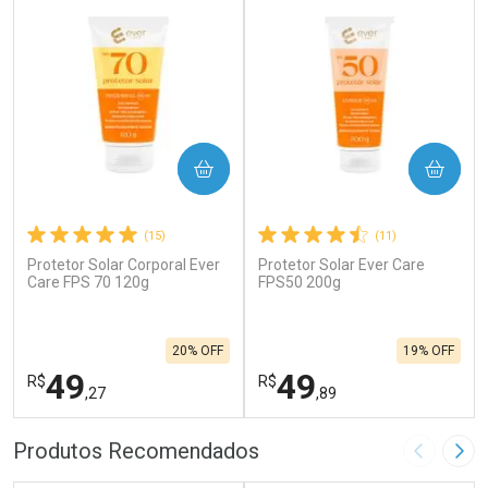
COMPRAR
COMPRAR
(15)
(11)
Protetor Solar Corporal Ever
Protetor Solar Ever Care
Care FPS 70 120g
FPS50 200g
20% OFF
19% OFF
49
49
R$
R$
,27
,89
FECHAR
F
FECHAR
F
Produtos Recomendados
Imagem A
Pró