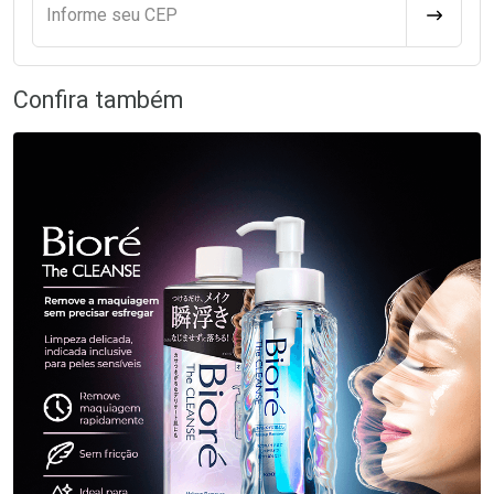
Informe seu CEP
CALCULA
Confira também