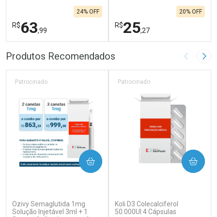
24% OFF
20% OFF
63
25
R$
R$
,99
,27
FECHAR
F
FECHAR
F
Produtos Recomendados
Imagem A
Pró
Laboratório
Laboratório
Por Menos
Por Menos
Patrocinado
Patrocinado
COMPRAR
COMPRAR
(0)
(0)
Ozivy Semaglutida 1mg
Koli D3 Colecalciferol
Ativar Desconto
Ativar Desconto
Solução Injetável 3ml + 1
50.000UI 4 Cápsulas