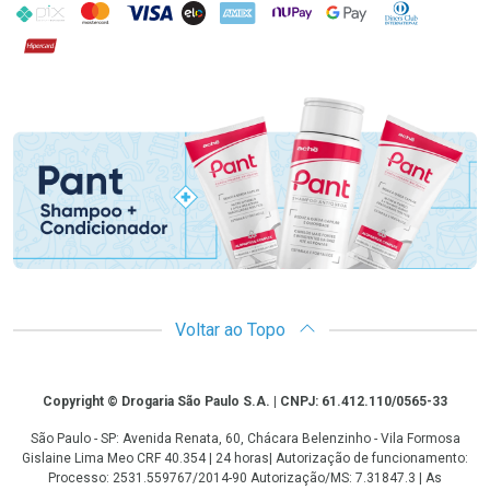
PIX
MasterCard
VISA
ELO
AMEX
NuPay
Google Pay
Diners Club
Hipercard
Promoção em Destaque
Voltar ao Topo
Copyright
Copyright © Drogaria São Paulo S.A. | CNPJ: 61.412.110/0565-33
São Paulo - SP: Avenida Renata, 60, Chácara Belenzinho - Vila Formosa
Gislaine Lima Meo CRF 40.354 | 24 horas| Autorização de funcionamento:
Processo: 2531.559767/2014-90 Autorização/MS: 7.31847.3 | As