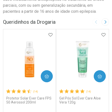
parciais, com ou sem generalização secundária, em
pacientes a partir de 16 anos de idade com epilepsia.
Queridinhos da Drogaria
Imagem A
Pró
ADICIONAR AOS FAVORITOS
ADIC
COMPRAR
COMPRAR
(14)
(14)
Protetor Solar Ever Care FPS
Gel Pós Sol Ever Care Aloe
50 Aerossol 200ml
Vera 120g