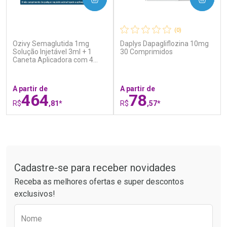
(0)
(0)
Ozivy Semaglutida 1mg
Daplys Dapagliflozina 10mg
Ativar Desconto
Ativar Desconto
Solução Injetável 3ml + 1
30 Comprimidos
Caneta Aplicadora com 4
Comprar sem Desconto
Comprar sem Desconto
Agulhas
Por R$ 37,25/cada
Por R$ 61,55/cada
Comprar sem Desconto
Comprar sem Desconto
Por R$ 37,25/cada
Por R$ 61,55/cada
A partir de
A partir de
464
78
R$
,81*
R$
,57*
FECHAR
F
FECHAR
F
Tudo sobre a Drogaria São Paulo
Laboratório
Laboratório
Por Menos
Por Menos
Cadastre-se para receber novidades
Receba as melhores ofertas e super descontos
exclusivos!
Preencha o formulário abaixo para receber 
Nome