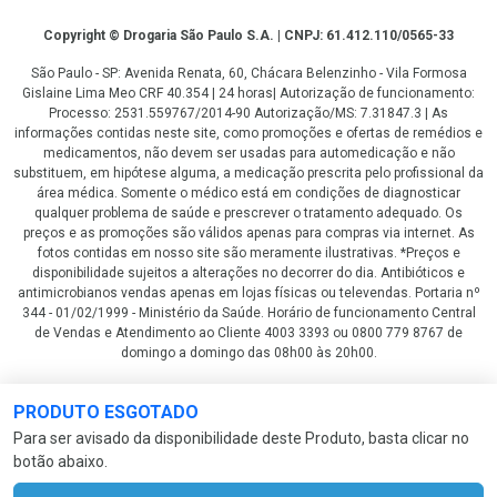
Copyright
Copyright © Drogaria São Paulo S.A. | CNPJ: 61.412.110/0565-33
São Paulo - SP: Avenida Renata, 60, Chácara Belenzinho - Vila Formosa
Gislaine Lima Meo CRF 40.354 | 24 horas| Autorização de funcionamento:
Processo: 2531.559767/2014-90 Autorização/MS: 7.31847.3 | As
informações contidas neste site, como promoções e ofertas de remédios e
medicamentos, não devem ser usadas para automedicação e não
substituem, em hipótese alguma, a medicação prescrita pelo profissional da
área médica. Somente o médico está em condições de diagnosticar
qualquer problema de saúde e prescrever o tratamento adequado. Os
preços e as promoções são válidos apenas para compras via internet. As
fotos contidas em nosso site são meramente ilustrativas. *Preços e
disponibilidade sujeitos a alterações no decorrer do dia. Antibióticos e
antimicrobianos vendas apenas em lojas físicas ou televendas. Portaria nº
344 - 01/02/1999 - Ministério da Saúde. Horário de funcionamento Central
de Vendas e Atendimento ao Cliente 4003 3393 ou 0800 779 8767 de
domingo a domingo das 08h00 às 20h00.
LGPD Aceite os Cookies
PRODUTO ESGOTADO
Para ser avisado da disponibilidade deste Produto, basta clicar no
botão abaixo.