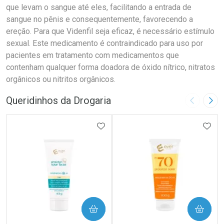
que levam o sangue até eles, facilitando a entrada de
sangue no pênis e consequentemente, favorecendo a
ereção. Para que Videnfil seja eficaz, é necessário estímulo
sexual. Este medicamento é contraindicado para uso por
pacientes em tratamento com medicamentos que
contenham qualquer forma doadora de óxido nítrico, nitratos
orgânicos ou nitritos orgânicos.
Queridinhos da Drogaria
Imagem A
Pró
ADICIONAR AOS FAVORITOS
ADIC
COMPRAR
COMPRAR