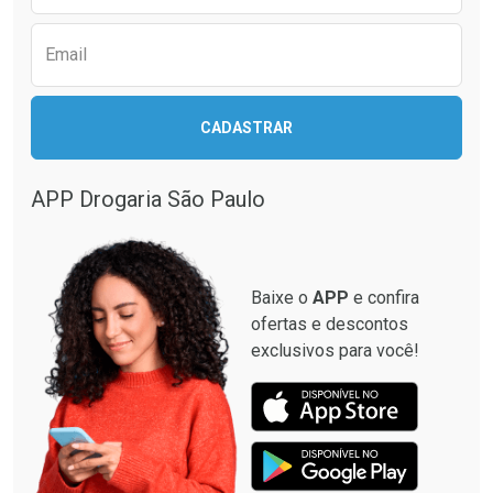
Email
Ativar Desconto
CADASTRAR
Ativar Desconto
Comprar sem Desconto
Comprar sem Desconto
Por R$ 664,02/cada
Por R$ 130,95/cada
APP Drogaria São Paulo
Comprar sem Desconto
Comprar sem Desconto
Por R$ 664,02/cada
Por R$ 130,95/cada
Baixe o
APP
e confira
ofertas e descontos
exclusivos para você!