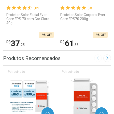
(12)
(20)
Protetor Solar Facial Ever
Protetor Solar Corporal Ever
Care FPS 70 com Cor Claro
Care FPS70 200g
40g
19% OFF
19% OFF
37
61
R$
R$
,25
,55
FECHAR
F
FECHAR
F
Produtos Recomendados
Imagem A
Pró
Laboratório
Laboratório
Por Menos
Por Menos
Patrocinado
Patrocinado
COMPRAR
COMPRAR