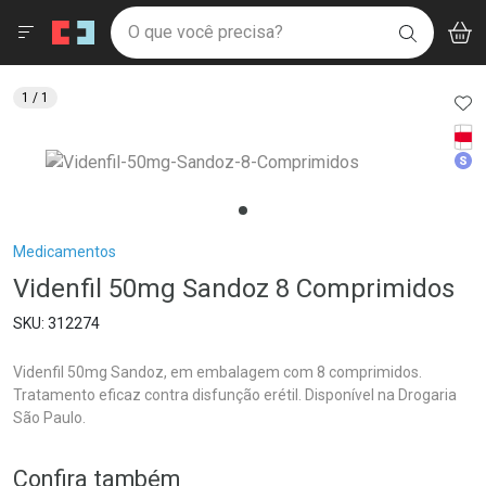
Drogaria São Paulo
Menu
Aces
Ir direto para a home
O que você precisa?
V
i
BUSCAR
Navegue pela página
Ir direto para o conteúdo
Faça a sua busca
Ir direto para a busca
Ir direto para a conta
AD
1
/ 1
Ir direto para a ajuda
Tarj
Ir direto para a notificações
Med
Ir direto para o carrinho
Ir direto para o menu
Breadcrumb
Medicamentos
Videnfil 50mg Sandoz 8 Comprimidos
312274
Videnfil 50mg Sandoz, em embalagem com 8 comprimidos.
Tratamento eficaz contra disfunção erétil. Disponível na Drogaria
São Paulo.
Confira também