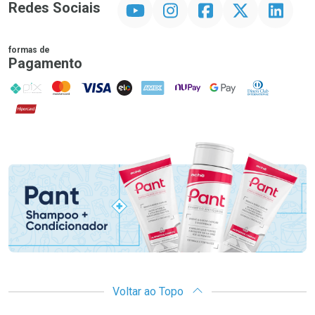
YouTube
Instagram
Facebook
Twitter
Linkedin
Redes Sociais
formas de
Pagamento
PIX
MasterCard
VISA
ELO
AMEX
NuPay
Google Pay
Diners Club
Hipercard
Promoção em Destaque
Voltar ao Topo