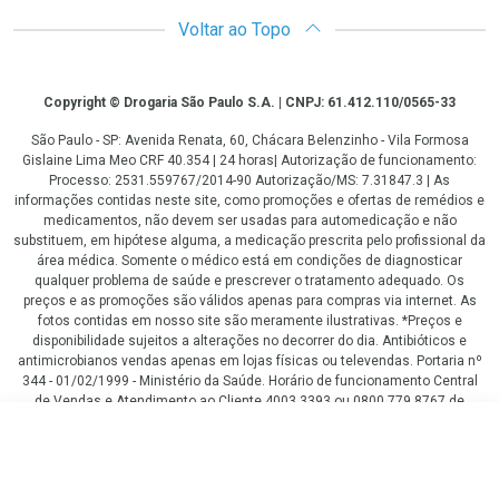
Voltar ao Topo
Copyright
Copyright © Drogaria São Paulo S.A. | CNPJ: 61.412.110/0565-33
São Paulo - SP: Avenida Renata, 60, Chácara Belenzinho - Vila Formosa
Gislaine Lima Meo CRF 40.354 | 24 horas| Autorização de funcionamento:
Processo: 2531.559767/2014-90 Autorização/MS: 7.31847.3 | As
informações contidas neste site, como promoções e ofertas de remédios e
medicamentos, não devem ser usadas para automedicação e não
substituem, em hipótese alguma, a medicação prescrita pelo profissional da
área médica. Somente o médico está em condições de diagnosticar
qualquer problema de saúde e prescrever o tratamento adequado. Os
preços e as promoções são válidos apenas para compras via internet. As
fotos contidas em nosso site são meramente ilustrativas. *Preços e
disponibilidade sujeitos a alterações no decorrer do dia. Antibióticos e
antimicrobianos vendas apenas em lojas físicas ou televendas. Portaria nº
344 - 01/02/1999 - Ministério da Saúde. Horário de funcionamento Central
de Vendas e Atendimento ao Cliente 4003 3393 ou 0800 779 8767 de
domingo a domingo das 08h00 às 20h00.
R$ 989,00
LGPD Aceite os Cookies
COMPRAR
ou
6
x
de
R$ 164,83