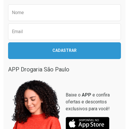
Comprar sem Desconto
Comprar sem Desconto
Preencha o formulário abaixo para receber 
Por R$ 21,86/cada
Por R$ 24,29/cada
Nome
Email
CADASTRAR
APP Drogaria São Paulo
Baixe o
APP
e confira
ofertas e descontos
exclusivos para você!