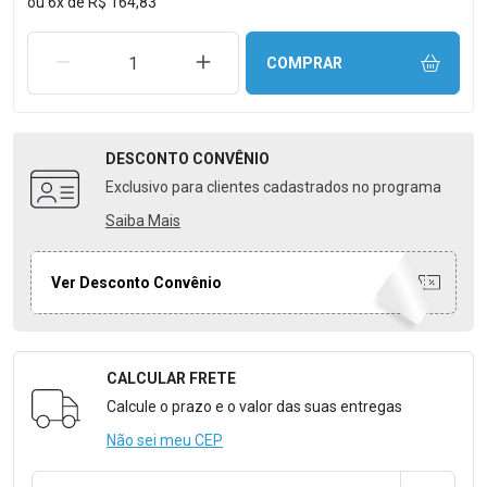
ou
6
x
de
R$ 164,83
REMOVER UMA UNIDADE
AUMENTAR UMA UNIDADE
COMPRAR
DESCONTO
CONVÊNIO
Exclusivo para clientes cadastrados no programa
Saiba Mais
Ver Desconto Convênio
CALCULAR FRETE
Formulário para Calcular o Frete
Calcule o prazo e o valor das suas entregas
Não sei meu CEP