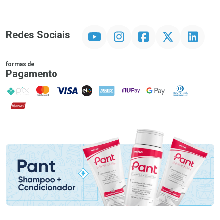
YouTube
Instagram
Facebook
Twitter
Linkedin
Redes Sociais
formas de
Pagamento
PIX
MasterCard
VISA
ELO
AMEX
NuPay
Google Pay
Diners Club
Hipercard
Promoção em Destaque