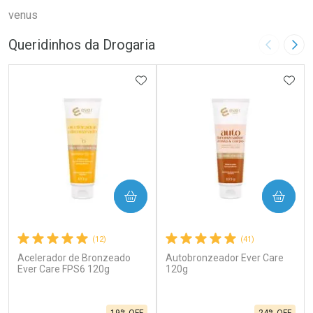
venus
Queridinhos da Drogaria
Imagem A
Pró
ADICIONAR AOS FAVORITOS
ADIC
COMPRAR
COMPRAR
(12)
(41)
Acelerador de Bronzeado
Autobronzeador Ever Care
Ever Care FPS6 120g
120g