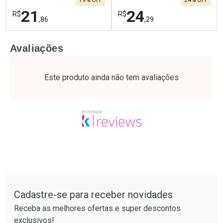
19% OFF
24% OFF
21
24
R$
R$
,86
,29
FECHAR
F
FECHAR
F
Avaliações
Laboratório
Laboratório
Por Menos
Por Menos
Este produto ainda não tem avaliações
Tudo sobre a Drogaria São Paulo
Cadastre-se para receber novidades
Ativar Desconto
Ativar Desconto
Receba as melhores ofertas e super descontos
Comprar sem Desconto
Comprar sem Desconto
exclusivos!
Por R$ 21,86/cada
Por R$ 24,29/cada