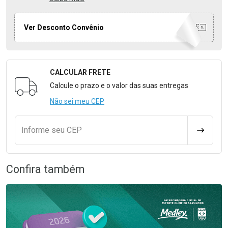
Ver Desconto Convênio
CALCULAR FRETE
Formulário para Calcular o Frete
Calcule o prazo e o valor das suas entregas
Não sei meu CEP
Informe seu CEP
CALCULA
Confira também