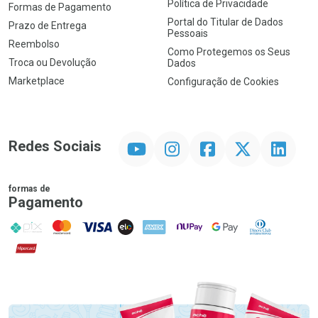
Política de Privacidade
Formas de Pagamento
Portal do Titular de Dados
Prazo de Entrega
Pessoais
Reembolso
Como Protegemos os Seus
Troca ou Devolução
Dados
Marketplace
Configuração de Cookies
YouTube
Instagram
Facebook
Twitter
Linkedin
Redes Sociais
formas de
Pagamento
PIX
MasterCard
VISA
ELO
AMEX
NuPay
Google Pay
Diners Club
Hipercard
Promoção em Destaque