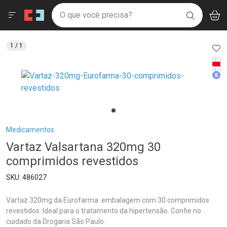
Drogaria São Paulo
Menu
Aces
Ir direto para a home
O que você precisa?
V
i
BUSCAR
Navegue pela página
Ir direto para o conteúdo
Faça a sua busca
Ir direto para a busca
Ir direto para a conta
AD
1
/ 1
Ir direto para a ajuda
Tarj
Ir direto para a notificações
Med
Ir direto para o carrinho
Ir direto para o menu
Breadcrumb
Medicamentos
Vartaz Valsartana 320mg 30
comprimidos revestidos
486027
Vartaz 320mg da Eurofarma: embalagem com 30 comprimidos
revestidos. Ideal para o tratamento da hipertensão. Confie no
cuidado da Drogaria São Paulo.