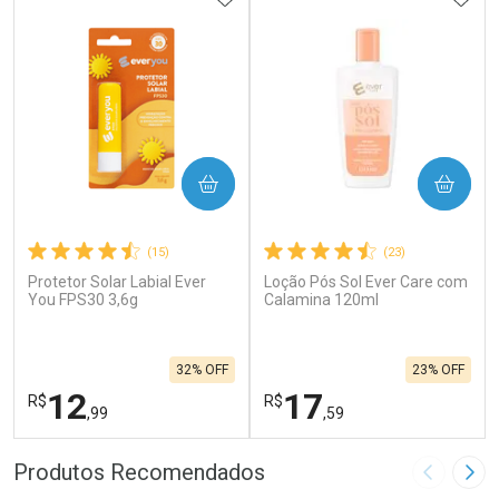
COMPRAR
COMPRAR
(15)
(23)
Protetor Solar Labial Ever
Loção Pós Sol Ever Care com
You FPS30 3,6g
Calamina 120ml
32% OFF
23% OFF
12
17
R$
R$
,99
,59
FECHAR
F
FECHAR
F
Produtos Recomendados
Imagem A
Pró