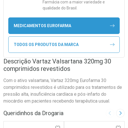
Farmácia com a maior variedade e
qualidade do Brasil.
MEDICAMENTOS EUROFARMA
TODOS OS PRODUTOS DA MARCA
Descrição Vartaz Valsartana 320mg 30
comprimidos revestidos
Com o ativo valsartana, Vartaz 320mg Eurofarma 30
comprimidos revestidos é utilizado para os tratamentos de
pressão alta, insuficiência cardíaca e pós-infarto do
miocárdio em pacientes recebendo terapêutica usual.
Queridinhos da Drogaria
Imagem A
Pró
ADICIONAR AOS FAVORITOS
ADIC