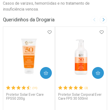
Casos de varizes, hemorróidas e no tratamento de
insuficiência venosa.
Queridinhos da Drogaria
Imagem A
Pró
ADICIONAR AOS FAVORITOS
ADIC
COMPRAR
COMPRAR
(11)
(2)
Protetor Solar Ever Care
Protetor Solar Corporal Ever
FPS50 200g
Care FPS 30 500ml