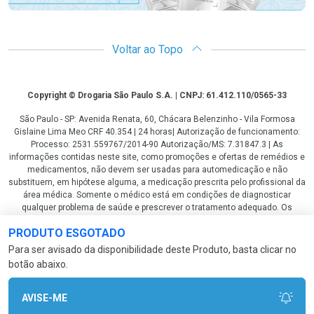
Voltar ao Topo
Copyright
Copyright © Drogaria São Paulo S.A. | CNPJ: 61.412.110/0565-33
São Paulo - SP: Avenida Renata, 60, Chácara Belenzinho - Vila Formosa
Gislaine Lima Meo CRF 40.354 | 24 horas| Autorização de funcionamento:
Processo: 2531.559767/2014-90 Autorização/MS: 7.31847.3 | As
informações contidas neste site, como promoções e ofertas de remédios e
medicamentos, não devem ser usadas para automedicação e não
substituem, em hipótese alguma, a medicação prescrita pelo profissional da
área médica. Somente o médico está em condições de diagnosticar
qualquer problema de saúde e prescrever o tratamento adequado. Os
preços e as promoções são válidos apenas para compras via internet. As
PRODUTO ESGOTADO
fotos contidas em nosso site são meramente ilustrativas. *Preços e
disponibilidade sujeitos a alterações no decorrer do dia. Antibióticos e
Para ser avisado da disponibilidade deste Produto, basta clicar no
antimicrobianos vendas apenas em lojas físicas ou televendas. Portaria nº
botão abaixo.
344 - 01/02/1999 - Ministério da Saúde. Horário de funcionamento Central
de Vendas e Atendimento ao Cliente 4003 3393 ou 0800 779 8767 de
domingo a domingo das 08h00 às 20h00.
AVISE-ME