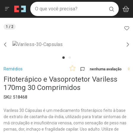
Drogaria São Paulo
Menu
Aces
Ir direto para a home
O que você precisa?
V
i
BUSCAR
Navegue pela página
Ir direto para o conteúdo
Faça a sua busca
Ir direto para a busca
Ir direto para a conta
AD
1
/ 2
Ir direto para a ajuda
Ir direto para a notificações
Ir direto para o carrinho
Ir direto para o menu
Breadcrumb
Remédios
nenhuma avaliação
0
Fitoterápico e Vasoprotetor Variless
170mg 30 Comprimidos
518468
Variless 30 Cápsulas é um medicamento fitoterápico feito à base
de extrato de castanha-da-índia, utilizado para tratar sintomas de
má circulação e insuficiência venosa, como sensação de peso nas
pernas, dor, inchaço e fragilidade capilar. Uso adulto. Utilize de