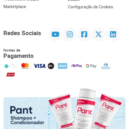
Marketplace
Configuração de Cookies
YouTube
Instagram
Facebook
Twitter
Linkedin
Redes Sociais
formas de
Pagamento
PIX
MasterCard
VISA
ELO
AMEX
NuPay
Google Pay
Diners Club
Hipercard
Promoção em Destaque