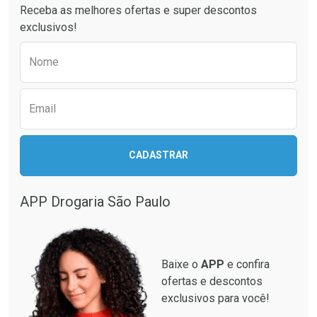
Receba as melhores ofertas e super descontos
Comprar sem Desconto
Comprar sem Desconto
exclusivos!
Por R$ 74,24/cada
Por R$ 43,54/cada
Comprar sem Desconto
Comprar sem Desconto
Preencha o formulário abaixo para receber 
Por R$ 74,24/cada
Por R$ 43,54/cada
Nome
Email
CADASTRAR
APP Drogaria São Paulo
Baixe o
APP
e confira
ofertas e descontos
exclusivos para você!