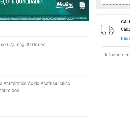
CAL
Formulári
Calc
Não 
ínio 62,5mcg 30 Doses
Informe se
e Antitérmico Ácido Acetilsalicílico
mprimidos