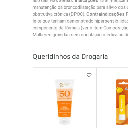
liso das vias aéreas.
Indicações
Este medicame
manutenção da broncodilatação para alívio dos
obstrutiva crônica (DPOC).
Contraindicações
P
leite que tenham demonstrado hipersensibilida
componente da fórmula (ver o item Composição);
Mulheres grávidas sem orientação médica ou do 
Queridinhos da Drogaria
ADICIONAR AOS 