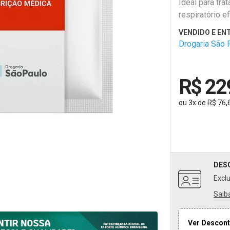
Ideal para tra
respiratório ef
seguro.
Drogaria São 
R$ 22
ou
3
x
de
R$ 76,
DES
Excl
Saib
Ver Descont