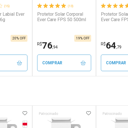
(15)
(13)
r Labial Ever
Protetor Solar Corporal
Protetor Sola
,6g
Ever Care FPS 50 500ml
Ever Care FP
20% OFF
19% OFF
76
64
R$
R$
,94
,79
COMPRAR
COMPRAR
FECHAR
FECHAR
FECHAR
FECHAR
rio
Laboratório
Laborató
os
Por Menos
Por Men
FAVORITOS
ADICIONAR AOS FAVORITOS
ADICIONAR AOS 
Patrocinado
Patrocinado
Tarja Vermelha