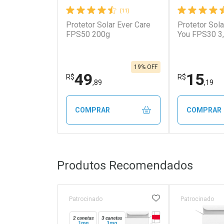
(11)
Protetor Solar Ever Care
Protetor Sola
FPS50 200g
You FPS30 3
19% OFF
49
15
R$
R$
,89
,19
COMPRAR
COMPRAR
FECHAR
FECHAR
Produtos Recomendados
Laboratório
Laborató
Por Menos
Por Men
ADICIONAR AOS 
Patrocinado
Patrocinado
Tarja Vermelha