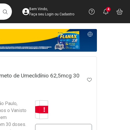
Acesse sua Conta
Precisa de 
Notific
Aces
Bem Vindo,
4
Você po
notifica
Vo
it
BUSCAR
Ver Recursos 
Faça seu Login ou Cadastro
Atendimento ao 
Central de Ajud
crumb
Televendas
4003-3393
ometo de Umeclidínio 62,5mcg 30
ADICIONAR AOS 
Tarja Vermelha
ão Paulo,
mos o Vanisto
 em
m 30 doses.