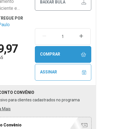
tamento
BAIXAR BULA
iciente e
Paulo
REMOVER UMA UNIDADE
AUMENTAR UMA UNIDA
9,97
COMPRAR
65
ASSINAR
CONTO
CONVÊNIO
usivo para clientes cadastrados no programa
a Mais
o Convênio