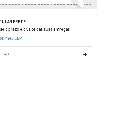
CULAR FRETE
o para Calcular o Frete
ule o prazo e o valor das suas entregas
sei meu CEP
u CEP
CALCULAR FRETE