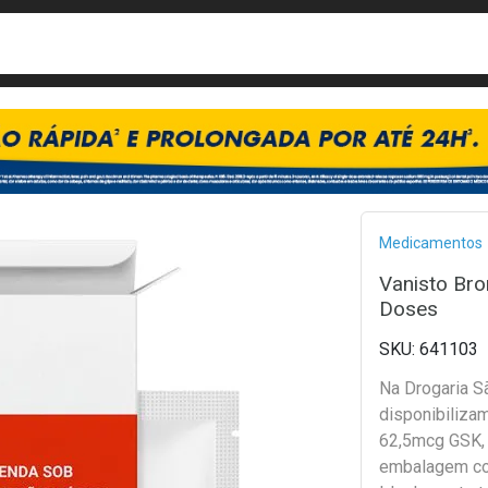
busca
isa?
Bread
Medicamentos
Vanisto Br
Doses
641103
Na Drogaria S
disponibiliza
62,5mcg GSK,
embalagem co