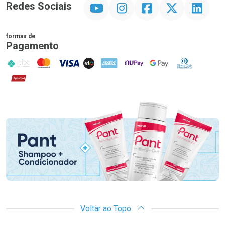
YouTube
Instagram
Facebook
Twitter
Linkedin
Redes Sociais
formas de
Pagamento
PIX
MasterCard
VISA
ELO
AMEX
NuPay
Google Pay
Diners Club
Hipercard
Promoção em Destaque
Voltar ao Topo