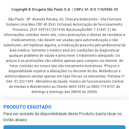
Copyright
Copyright © Drogaria São Paulo S.A. | CNPJ: 61.412.110/0565-33
São Paulo - SP: Avenida Renata, 60, Chácara Belenzinho - Vila Formosa
Gislaine Lima Meo CRF 40.354 | 24 horas| Autorização de funcionamento:
Processo: 2531.559767/2014-90 Autorização/MS: 7.31847.3 | As
informações contidas neste site, como promoções e ofertas de remédios e
medicamentos, não devem ser usadas para automedicação e não
substituem, em hipótese alguma, a medicação prescrita pelo profissional da
área médica. Somente o médico está em condições de diagnosticar
qualquer problema de saúde e prescrever o tratamento adequado. Os
preços e as promoções são válidos apenas para compras via internet. As
fotos contidas em nosso site são meramente ilustrativas. *Preços e
disponibilidade sujeitos a alterações no decorrer do dia. Antibióticos e
antimicrobianos vendas apenas em lojas físicas ou televendas. Portaria nº
344 - 01/02/1999 - Ministério da Saúde. Horário de funcionamento Central
de Vendas e Atendimento ao Cliente 4003 3393 ou 0800 779 8767 de
domingo a domingo das 08h00 às 20h00.
LGPD Aceite os Cookies
PRODUTO ESGOTADO
Para ser avisado da disponibilidade deste Produto, basta clicar no
botão abaixo.