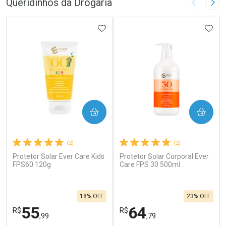
Queridinhos da Drogaria
Imagem A
Pró
ADICIONAR AOS FAVORITOS
ADIC
COMPRAR
COMPRAR
(2)
(2)
Protetor Solar Ever Care Kids
Protetor Solar Corporal Ever
FPS60 120g
Care FPS 30 500ml
18% OFF
23% OFF
55
64
R$
R$
,99
,79