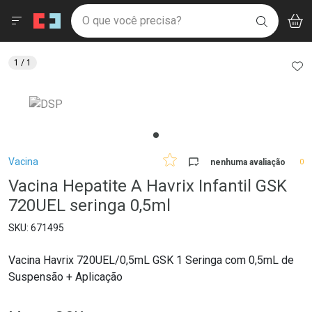
Drogaria São Paulo
Menu
Aces
Ir direto para a home
O que você precisa?
V
i
BUSCAR
Navegue pela página
Ir direto para o conteúdo
Faça a sua busca
Ir direto para a busca
Ir direto para a conta
AD
1
/ 1
Ir direto para a ajuda
Ir direto para a notificações
Ir direto para o carrinho
Ir direto para o menu
Breadcrumb
Vacina
nenhuma avaliação
0
Vacina Hepatite A Havrix Infantil GSK
720UEL seringa 0,5ml
671495
Vacina Havrix 720UEL/0,5mL GSK 1 Seringa com 0,5mL de
Suspensão + Aplicação