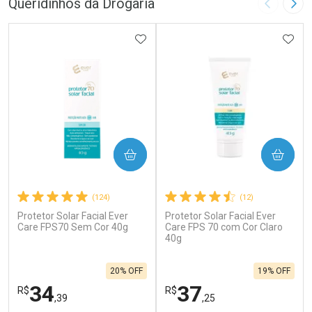
Queridinhos da Drogaria
Imagem A
Pró
ADICIONAR AOS FAVORITOS
ADIC
COMPRAR
COMPRAR
(124)
(12)
Protetor Solar Facial Ever
Protetor Solar Facial Ever
Care FPS70 Sem Cor 40g
Care FPS 70 com Cor Claro
40g
20% OFF
19% OFF
34
37
R$
R$
,39
,25