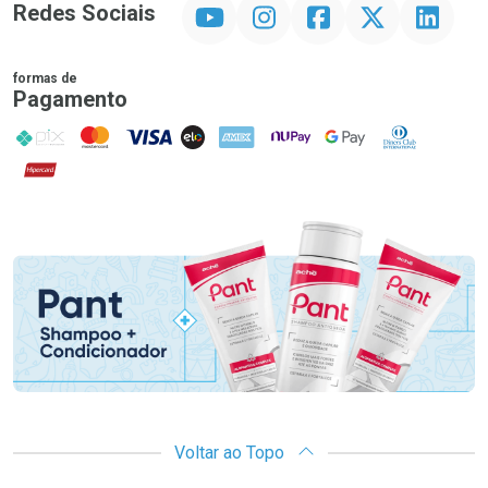
YouTube
Instagram
Facebook
Twitter
Linkedin
Redes Sociais
formas de
Pagamento
PIX
MasterCard
VISA
ELO
AMEX
NuPay
Google Pay
Diners Club
Hipercard
Promoção em Destaque
Voltar ao Topo