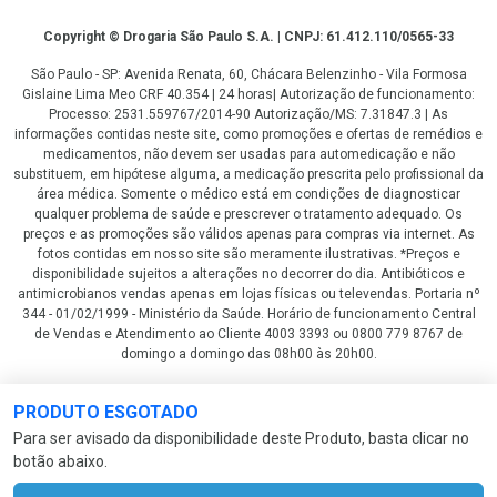
Copyright
Copyright © Drogaria São Paulo S.A. | CNPJ: 61.412.110/0565-33
São Paulo - SP: Avenida Renata, 60, Chácara Belenzinho - Vila Formosa
Gislaine Lima Meo CRF 40.354 | 24 horas| Autorização de funcionamento:
Processo: 2531.559767/2014-90 Autorização/MS: 7.31847.3 | As
informações contidas neste site, como promoções e ofertas de remédios e
medicamentos, não devem ser usadas para automedicação e não
substituem, em hipótese alguma, a medicação prescrita pelo profissional da
área médica. Somente o médico está em condições de diagnosticar
qualquer problema de saúde e prescrever o tratamento adequado. Os
preços e as promoções são válidos apenas para compras via internet. As
fotos contidas em nosso site são meramente ilustrativas. *Preços e
disponibilidade sujeitos a alterações no decorrer do dia. Antibióticos e
antimicrobianos vendas apenas em lojas físicas ou televendas. Portaria nº
344 - 01/02/1999 - Ministério da Saúde. Horário de funcionamento Central
de Vendas e Atendimento ao Cliente 4003 3393 ou 0800 779 8767 de
domingo a domingo das 08h00 às 20h00.
LGPD Aceite os Cookies
PRODUTO ESGOTADO
Para ser avisado da disponibilidade deste Produto, basta clicar no
botão abaixo.