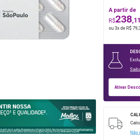
A partir de
238
,1
R$
ou
3
x
de
R$ 79,
DES
Excl
Saib
Ativar Desc
CAL
Formulári
Calc
Não 