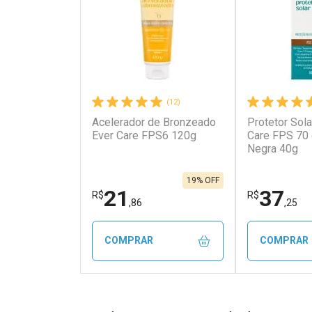
(12)
Acelerador de Bronzeado
Protetor Sola
Ever Care FPS6 120g
Care FPS 70
Negra 40g
19% OFF
21
37
R$
R$
,86
,25
COMPRAR
COMPRAR
FECHAR
FECHAR