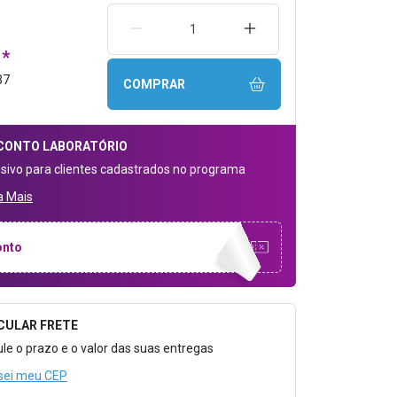
REMOVER UMA UNIDADE
AUMENTAR UMA UNIDA
1*
37
COMPRAR
CONTO
LABORATÓRIO
usivo para clientes cadastrados no programa
a Mais
onto
CULAR FRETE
o para Calcular o Frete
ule o prazo e o valor das suas entregas
sei meu CEP