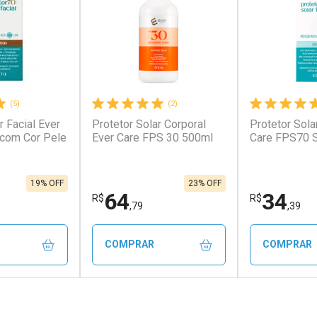
(5)
(2)
r Facial Ever
Protetor Solar Corporal
Protetor Sola
 com Cor Pele
Ever Care FPS 30 500ml
Care FPS70 
19% OFF
23% OFF
64
34
R$
R$
,79
,39
COMPRAR
COMPRAR
FECHAR
FECHAR
FECHAR
FECHAR