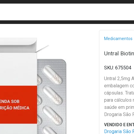
busca
isa?
Bread
Medicamentos
Untral Biot
675504
Untral 2,5mg 
embalagem c
cápsulas. Tra
para cálculos 
saúde em prim
Drogaria São 
Drogaria São 