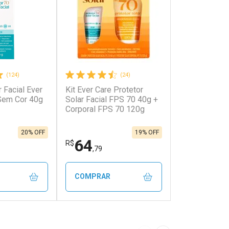
(124)
(24)
r Facial Ever
Kit Ever Care Protetor
Sem Cor 40g
Solar Facial FPS 70 40g +
Corporal FPS 70 120g
20% OFF
19% OFF
64
R$
,79
COMPRAR
FECHAR
FECHAR
FECHAR
FECHAR