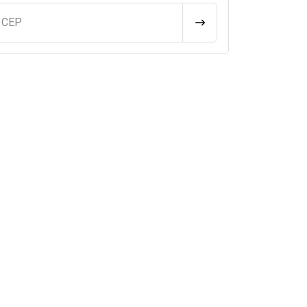
u CEP
CALCULAR FRETE