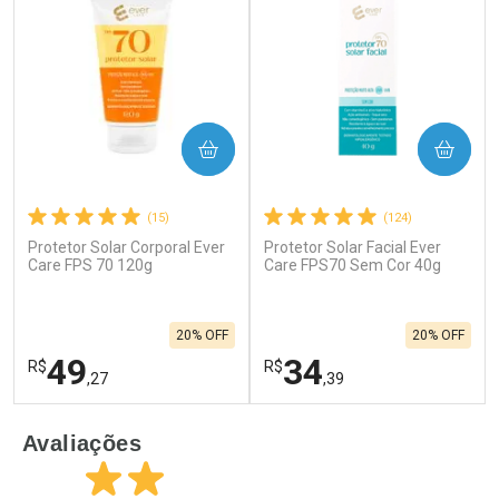
COMPRAR
COMPRAR
(15)
(124)
Protetor Solar Corporal Ever
Protetor Solar Facial Ever
Care FPS 70 120g
Care FPS70 Sem Cor 40g
20% OFF
20% OFF
49
34
R$
R$
,27
,39
FECHAR
F
FECHAR
F
Avaliações
Laboratório
Laboratório
Por Menos
Por Menos