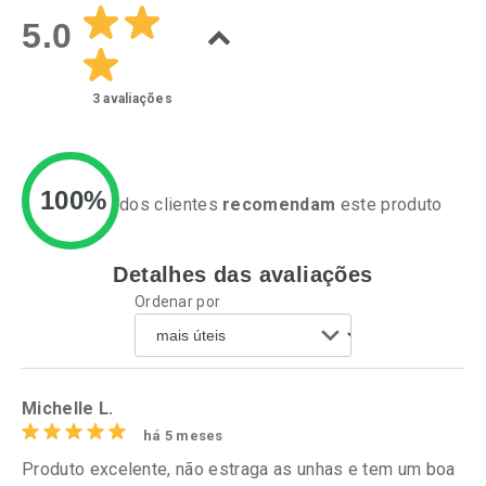
5.0
3
avaliações
100%
dos clientes
recomendam
este produto
Detalhes das avaliações
Ativar Desconto
Ativar Desconto
Ordenar por
Comprar sem Desconto
Comprar sem Desconto
Por R$ 49,27/cada
Por R$ 34,39/cada
Comprar sem Desconto
Comprar sem Desconto
Por R$ 49,27/cada
Por R$ 34,39/cada
Michelle L.
há 5 meses
Produto excelente, não estraga as unhas e tem um boa