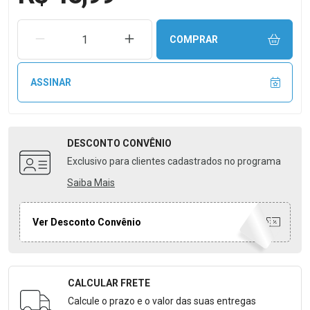
REMOVER UMA UNIDADE
AUMENTAR UMA UNIDADE
COMPRAR
ASSINAR
DESCONTO
CONVÊNIO
Exclusivo para clientes cadastrados no programa
Saiba Mais
Ver Desconto Convênio
CALCULAR FRETE
Formulário para Calcular o Frete
Calcule o prazo e o valor das suas entregas