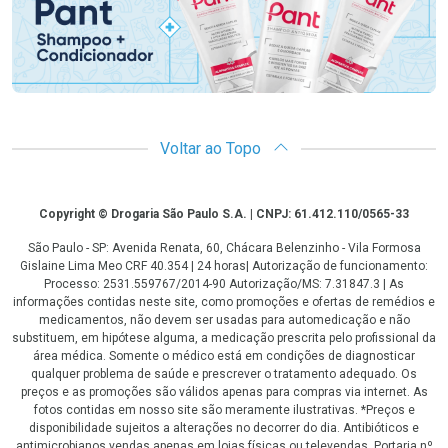
Voltar ao Topo
Copyright
Copyright © Drogaria São Paulo S.A. | CNPJ: 61.412.110/0565-33
São Paulo - SP: Avenida Renata, 60, Chácara Belenzinho - Vila Formosa
Gislaine Lima Meo CRF 40.354 | 24 horas| Autorização de funcionamento:
Processo: 2531.559767/2014-90 Autorização/MS: 7.31847.3 | As
informações contidas neste site, como promoções e ofertas de remédios e
medicamentos, não devem ser usadas para automedicação e não
substituem, em hipótese alguma, a medicação prescrita pelo profissional da
área médica. Somente o médico está em condições de diagnosticar
qualquer problema de saúde e prescrever o tratamento adequado. Os
preços e as promoções são válidos apenas para compras via internet. As
fotos contidas em nosso site são meramente ilustrativas. *Preços e
disponibilidade sujeitos a alterações no decorrer do dia. Antibióticos e
antimicrobianos vendas apenas em lojas físicas ou televendas. Portaria nº