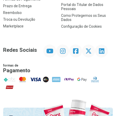
Portal do Titular de Dados
Prazo de Entrega
Pessoais
Reembolso
Como Protegemos os Seus
Troca ou Devolução
Dados
Marketplace
Configuração de Cookies
YouTube
Instagram
Facebook
Twitter
Linkedin
Redes Sociais
formas de
Pagamento
PIX
MasterCard
VISA
ELO
AMEX
NuPay
Google Pay
Diners Club
Hipercard
Promoção em Destaque