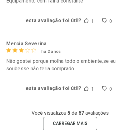
Equipamento com falha constante
esta avaliação foi útil?
1
0
Mercia Severina
há 2 anos
Não gostei porque molha todo o ambiente,se eu
soubesse não teria comprado
esta avaliação foi útil?
1
0
Você visualizou
5
de
67
avaliações
CARREGAR MAIS