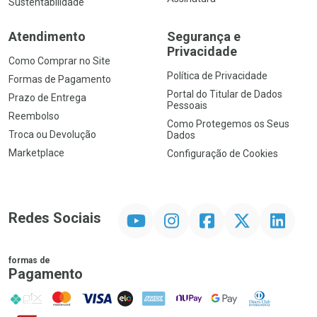
Sustentabilidade
Atendimento
Segurança e
Privacidade
Como Comprar no Site
Política de Privacidade
Formas de Pagamento
Portal do Titular de Dados
Prazo de Entrega
Pessoais
Reembolso
Como Protegemos os Seus
Troca ou Devolução
Dados
Marketplace
Configuração de Cookies
YouTube
Instagram
Facebook
Twitter
Linkedin
Redes Sociais
formas de
Pagamento
PIX
MasterCard
VISA
ELO
AMEX
NuPay
Google Pay
Diners Club
Hipercard