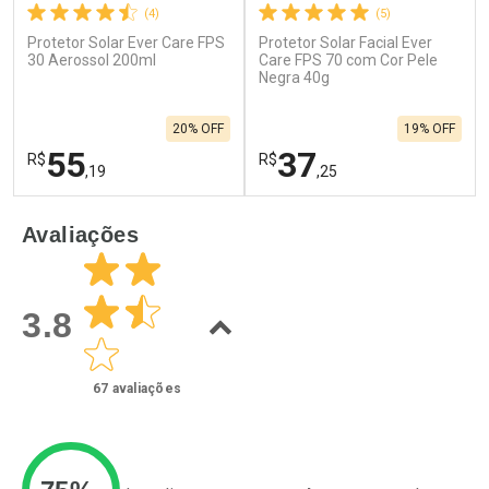
(4)
(5)
Protetor Solar Ever Care FPS
Protetor Solar Facial Ever
30 Aerossol 200ml
Care FPS 70 com Cor Pele
Negra 40g
20% OFF
19% OFF
55
37
R$
R$
,19
,25
FECHAR
F
FECHAR
F
Avaliações
Laboratório
Laboratório
Por Menos
Por Menos
3.8
67
avaliações