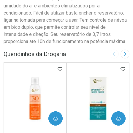
umidade do ar e ambientes climatizados por ar
condicionado. Fácil de utilizar basta encher o reservatório,
ligar na tomada para começar a usar. Tem controle de névoa
em bico duplo, que permite controlar seu nível de
intensidade e direção. Seu reservatório de 3,7 litros
proporciona até 10h de funcionamento na potência máxima.
Queridinhos da Drogaria
Imagem A
Pró
ADICIONAR AOS FAVORITOS
ADIC
COMPRAR
COMPRAR