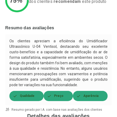
75%
dos clientes
recomendam
este produto
Ativar Desconto
Ativar Desconto
Comprar sem Desconto
Comprar sem Desconto
Resumo das avaliações
Por R$ 55,19/cada
Por R$ 37,25/cada
Comprar sem Desconto
Comprar sem Desconto
Por R$ 55,19/cada
Por R$ 37,25/cada
Os clientes apreciam a eficiência do Umidificador
Ultrassônico U-04 Ventisol, destacando seu excelente
custo-benefício e a capacidade de umidificação do ar de
forma satisfatória, especialmente em ambientes secos. O
design do produto também foi bem avaliado, com menções
à sua qualidade e resistência. No entanto, alguns usuários
mencionaram preocupações com vazamentos e potência
insuficiente para umidificação, sugerindo que o produto
pode ter variações na sua funcionalidade.
Qualidade
Preço
Aparência
Resumo gerado por I.A. com base nas avaliações dos clientes
Detalhes das avaliações