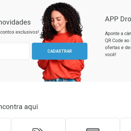
APP Dro
 novidades
contos exclusivos!
Aponte a câm
QR Code ao 
ixo para receber as melhores ofertas:
ofertas e de
CADASTRAR
você!
to Convênio
ncontra aqui