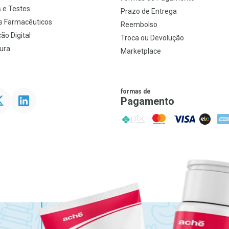
 e Testes
Prazo de Entrega
s Farmacêuticos
Reembolso
ão Digital
Troca ou Devolução
ura
Marketplace
formas de
ter
Linkedin
Pagamento
PIX
MasterCard
VISA
ELO
AME