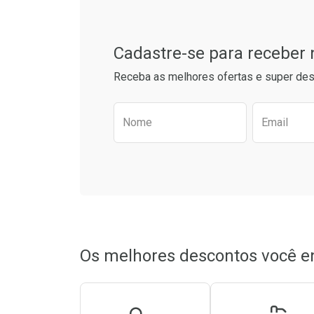
Cadastre-se para receber
Receba as melhores ofertas e super des
Preencha o formulário aba
Nome
Email
Ver Desconto Convênio
Ver Descon
Os melhores descontos você e