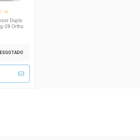
(0)
nsor Duplo
Fg-28 Ortho
ESGOTADO
FECHAR
FECHAR
rio
os
ão Paulo