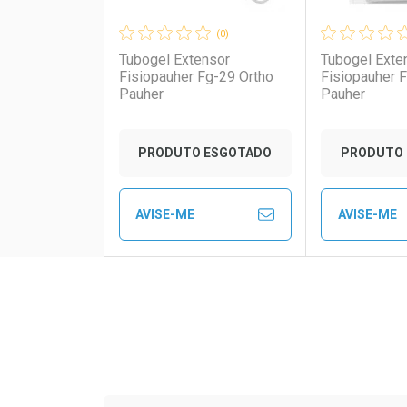
(0)
Tubogel Extensor
Tubogel Exte
Fisiopauher Fg-29 Ortho
Fisiopauher 
Pauher
Pauher
PRODUTO ESGOTADO
PRODUTO 
AVISE-ME
AVISE-ME
FECHAR
FECHAR
Laboratório
Por Menos
Laborató
Por Men
Tudo sobre a Drogaria S