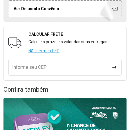
Ver Desconto Convênio
CALCULAR FRETE
Formulário para Calcular o Frete
Calcule o prazo e o valor das suas entregas
Não sei meu CEP
Informe seu CEP
CALCULA
Confira também