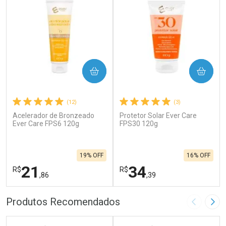
COMPRAR
COMPRAR
(12)
(3)
Acelerador de Bronzeado
Protetor Solar Ever Care
Ever Care FPS6 120g
FPS30 120g
19% OFF
16% OFF
21
34
R$
R$
,86
,39
FECHAR
F
FECHAR
F
Produtos Recomendados
Imagem A
Pró