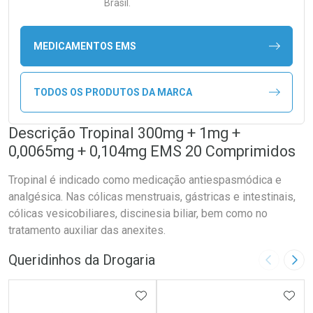
Brasil.
MEDICAMENTOS EMS
TODOS OS PRODUTOS DA MARCA
Descrição Tropinal 300mg + 1mg +
0,0065mg + 0,104mg EMS 20 Comprimidos
Tropinal é indicado como medicação antiespasmódica e
analgésica. Nas cólicas menstruais, gástricas e intestinais,
cólicas vesicobiliares, discinesia biliar, bem como no
tratamento auxiliar das anexites.
Queridinhos da Drogaria
Imagem A
Pró
ADICIONAR AOS FAVORITOS
ADIC