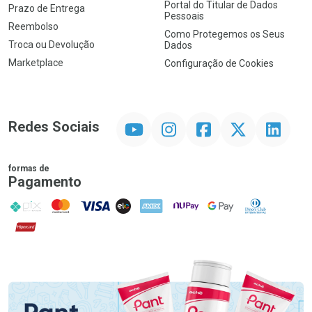
Portal do Titular de Dados
Prazo de Entrega
Pessoais
Reembolso
Como Protegemos os Seus
Troca ou Devolução
Dados
Marketplace
Configuração de Cookies
YouTube
Instagram
Facebook
Twitter
Linkedin
Redes Sociais
formas de
Pagamento
PIX
MasterCard
VISA
ELO
AMEX
NuPay
Google Pay
Diners Club
Hipercard
Promoção em Destaque