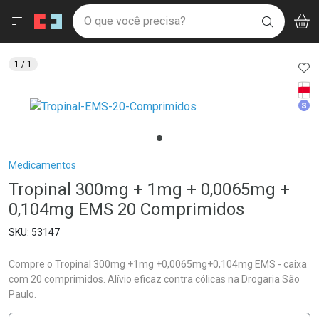
Drogaria São Paulo
Menu
Aces
Ir direto para a home
O que você precisa?
V
i
BUSCAR
Navegue pela página
Ir direto para o conteúdo
Faça a sua busca
Ir direto para a busca
Ir direto para a conta
AD
1
/ 1
Ir direto para a ajuda
Tarj
Ir direto para a notificações
Med
Ir direto para o carrinho
Ir direto para o menu
Breadcrumb
Medicamentos
Tropinal 300mg + 1mg + 0,0065mg +
0,104mg EMS 20 Comprimidos
53147
Compre o Tropinal 300mg +1mg +0,0065mg+0,104mg EMS - caixa
com 20 comprimidos. Alívio eficaz contra cólicas na Drogaria São
Paulo.