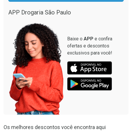
Comprar sem Desconto
Comprar sem Desconto
Por R$ 664,02/cada
Por R$ 37,19/cada
APP Drogaria São Paulo
Comprar sem Desconto
Comprar sem Desconto
Por R$ 664,02/cada
Por R$ 37,19/cada
Baixe o
APP
e confira
ofertas e descontos
exclusivos para você!
Os melhores descontos você encontra aqui