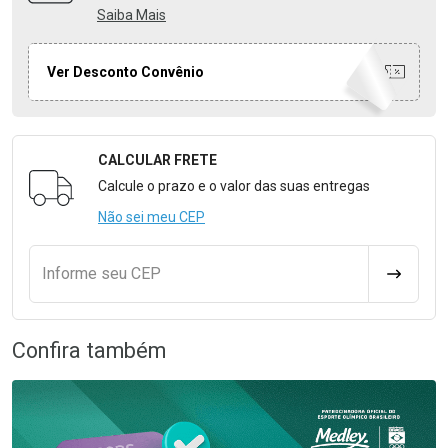
Saiba Mais
Ver Desconto Convênio
CALCULAR FRETE
Formulário para Calcular o Frete
Calcule o prazo e o valor das suas entregas
Não sei meu CEP
Informe seu CEP
CALCULA
Confira também