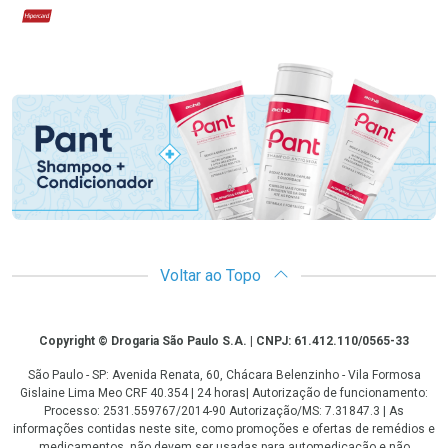
Hipercard
Promoção em Destaque
Voltar ao Topo
Copyright
Copyright © Drogaria São Paulo S.A. | CNPJ: 61.412.110/0565-33
São Paulo - SP: Avenida Renata, 60, Chácara Belenzinho - Vila Formosa
Gislaine Lima Meo CRF 40.354 | 24 horas| Autorização de funcionamento:
Processo: 2531.559767/2014-90 Autorização/MS: 7.31847.3 | As
informações contidas neste site, como promoções e ofertas de remédios e
medicamentos, não devem ser usadas para automedicação e não