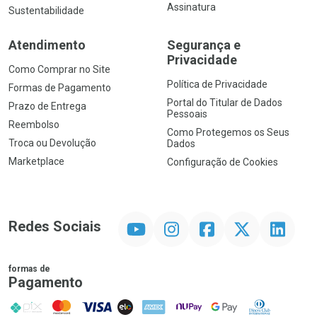
Assinatura
Sustentabilidade
Atendimento
Segurança e
Privacidade
Como Comprar no Site
Política de Privacidade
Formas de Pagamento
Portal do Titular de Dados
Prazo de Entrega
Pessoais
Reembolso
Como Protegemos os Seus
Troca ou Devolução
Dados
Marketplace
Configuração de Cookies
YouTube
Instagram
Facebook
Twitter
Linkedin
Redes Sociais
formas de
Pagamento
PIX
MasterCard
VISA
ELO
AMEX
NuPay
Google Pay
Diners Club