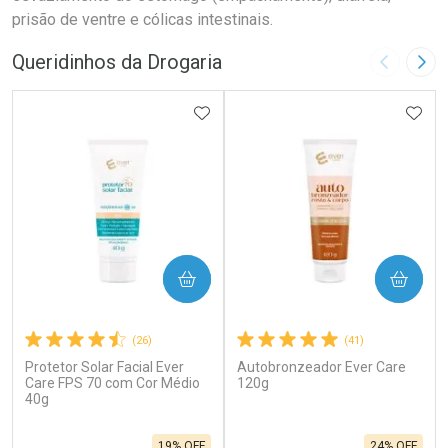
prisão de ventre e cólicas intestinais.
Queridinhos da Drogaria
Imagem A
Pró
ADICIONAR AOS FAVORITOS
ADIC
COMPRAR
COMPRAR
(26)
(41)
Protetor Solar Facial Ever
Autobronzeador Ever Care
Care FPS 70 com Cor Médio
120g
40g
19% OFF
24% OFF