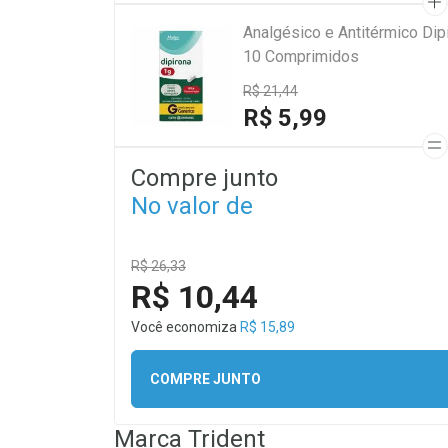
Analgésico e Antitérmico Di
10 Comprimidos
R$ 21,44
R$ 5,99
Compre junto
No valor de
R$ 26,33
R$ 10,44
Você economiza
R$ 15,89
COMPRE JUNTO
Marca
Trident