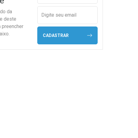
e
ado da
Digite seu email
de deste
a preencher
aixo.
CADASTRAR