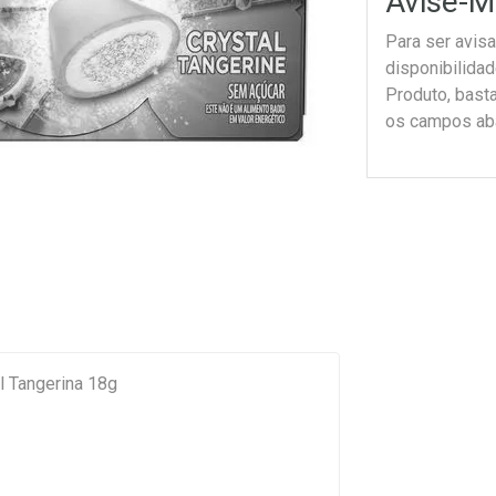
Avise-M
Para ser avis
disponibilida
Produto, bast
os campos ab
al Tangerina 18g