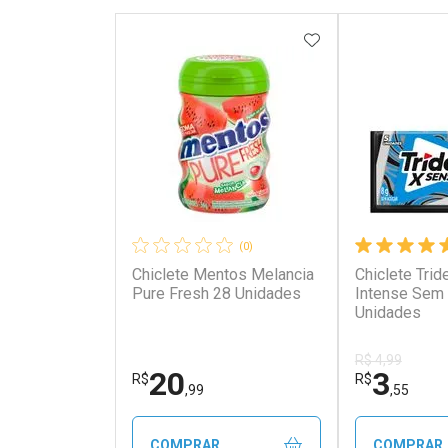
ADICIONAR AOS 
(0)
Chiclete Mentos Melancia
Chiclete Tri
Pure Fresh 28 Unidades
Intense Sem 
Unidades
R$ 4,99
20
3
R$
R$
,99
,55
COMPRAR
COMPRAR