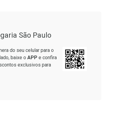
onto
Ativar Desconto
garia São Paulo
em Desconto
Comprar sem Desconto
em Desconto
Comprar sem Desconto
era do seu celular para o
4/cada
Por R$ 21,86/cada
4/cada
Por R$ 21,86/cada
lado, baixe o
APP
e confira
scontos exclusivos para