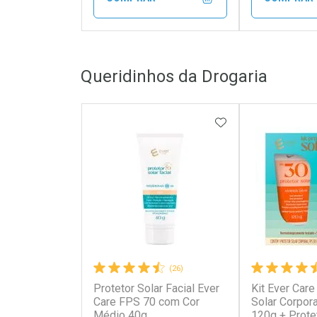
FECHAR
FECHAR
Queridinhos da Drogaria
Laboratório
Laborató
Por Menos
Por Men
ADICIONAR AOS 
(26)
Protetor Solar Facial Ever
Kit Ever Care
Ativar Desconto
Ativar Des
Care FPS 70 com Cor
Solar Corpor
Médio 40g
120g + Prote