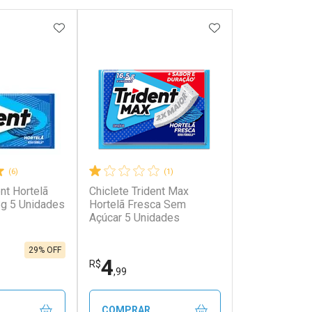
FAVORITOS
ADICIONAR AOS FAVORITOS
ADICIONAR AOS 
(6)
(1)
ent Hortelã
Chiclete Trident Max
g 5 Unidades
Hortelã Fresca Sem
Açúcar 5 Unidades
29% OFF
4
R$
,99
COMPRAR