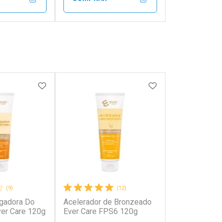
FECHAR
FECHAR
FECHAR
FECHAR
rio
Laboratório
os
Por Menos
FAVORITOS
ADICIONAR AOS FAVORITOS
ADICIONAR AOS 
(9)
(12)
gadora Do
Acelerador de Bronzeado
onto
Ativar Desconto
er Care 120g
Ever Care FPS6 120g