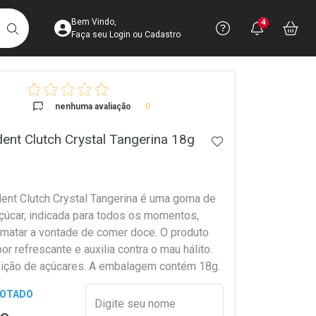
Acesse sua Conta
Precisa de 
Notific
Aces
Bem Vindo,
4
Você po
notifica
Vo
it
BUSCAR
Ver Recursos 
Faça seu Login ou Cadastro
crumb
Atendimento ao 
nenhuma avaliação
0
Central de Ajud
ident Clutch Crystal Tangerina 18g
ADICIONAR AOS 
Televendas
4003-3393
dent Clutch Crystal Tangerina é uma goma de
úcar, indicada para todos os momentos,
a matar a vontade de comer doce. O produto
r refrescante e auxilia contra o mau hálito.
ição de açúcares. A embalagem contém 18g.
Preencher nome e email para s
GOTADO
Digite seu nome