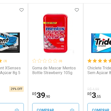
FAVORITOS
ADICIONAR AOS FAVORITOS
ADICIONAR AOS 
(3)
(0)
dent XSenses
Goma de Mascar Mentos
Chiclete Trid
Açúcar 8g 5
Bottle Strawberry 105g
Sem Açúcar 8
29% OFF
R$ 4,99
39
3
R$
R$
,90
,55
COMPRAR
COMPRAR