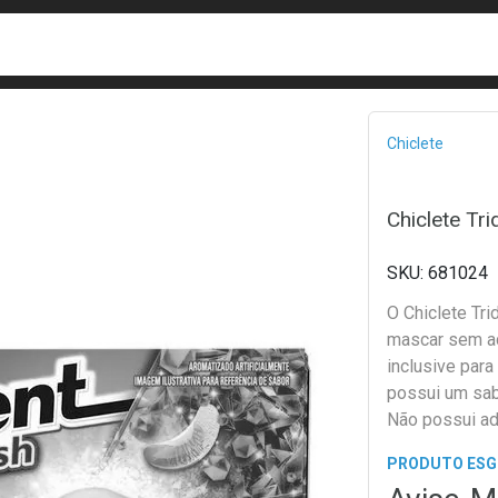
busca
isa?
Bread
Chiclete
Chiclete Tr
681024
O Chiclete Tri
mascar sem aç
inclusive par
possui um sabo
Não possui ad
PRODUTO ES