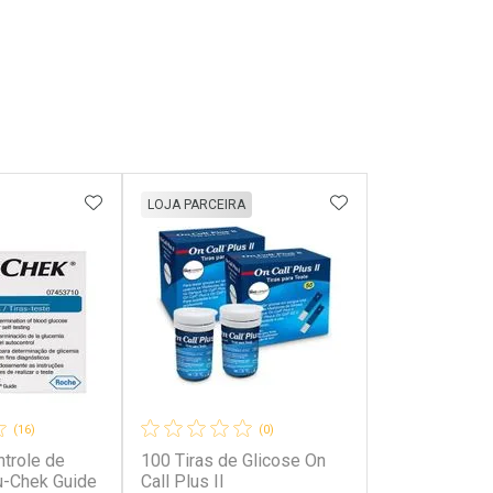
FAVORITOS
ADICIONAR AOS FAVORITOS
ADICIONAR AOS 
LOJA PARCEIRA
(16)
(0)
ntrole de
100 Tiras de Glicose On
u-Chek Guide
Call Plus II