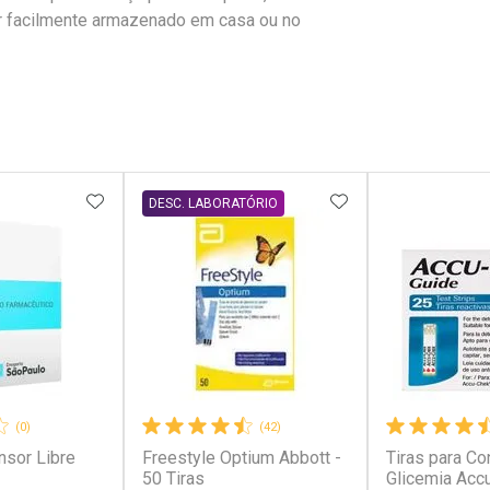
ser facilmente armazenado em casa ou no
FAVORITOS
ADICIONAR AOS FAVORITOS
ADICIONAR AOS 
DESC. LABORATÓRIO
(0)
(42)
nsor Libre
Freestyle Optium Abbott -
Tiras para Co
50 Tiras
Glicemia Acc