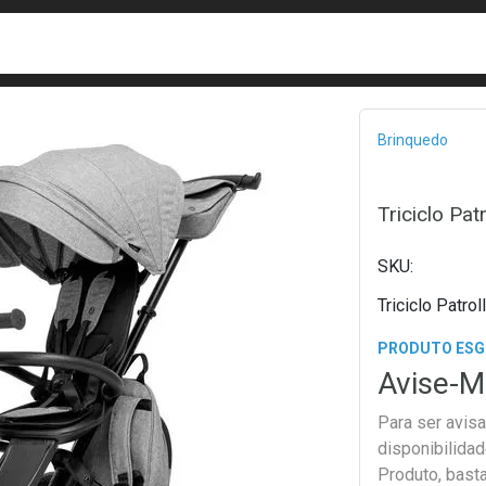
busca
isa?
Bread
Brinquedo
Triciclo Pat
Triciclo Patro
PRODUTO ES
Avise-M
Para ser avis
disponibilida
Produto, bast