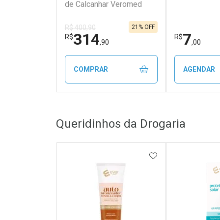
de Calcanhar Veromed
21% OFF
R$ 400,90
314
7
R$
R$
,90
,00
COMPRAR
AGENDAR
FECHAR
FECHAR
Queridinhos da Drogaria
Laboratório
Laborató
Por Menos
Por Men
ADICIONAR AOS 