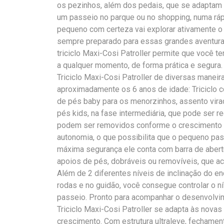
os pezinhos, além dos pedais, que se adaptam 
um passeio no parque ou no shopping, numa rápi
pequeno com certeza vai explorar ativamente o 
sempre preparado para essas grandes aventuras
triciclo Maxi-Cosi Patroller permite que você 
a qualquer momento, de forma prática e segur
Triciclo Maxi-Cosi Patroller de diversas manei
aproximadamente os 6 anos de idade: Triciclo 
de pés baby para os menorzinhos, assento vira
pés kids, na fase intermediária, que pode ser r
podem ser removidos conforme o crescimento e
autonomia, o que possibilita que o pequeno pa
máxima segurança ele conta com barra de abertur
apoios de pés, dobráveis ou removíveis, que
Além de 2 diferentes níveis de inclinação do e
rodas e no guidão, você consegue controlar o 
passeio. Pronto para acompanhar o desenvolvi
Triciclo Maxi-Cosi Patroller se adapta às nova
crescimento. Com estrutura ultraleve, fechamen