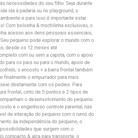
às necessidades do seu filho. Seja durante
da ida à padaria ou no playground, o
ambiente e para isso é importante estar
! Com bolsinha & mochilinha exclusivas, o
tenha acesso aos itens pessoais essenciais,
a. Seu pequeno pode explorar o mundo com o
ras, desde os 12 meses até
completo com ou sem a capota, com o apoio
do para os pais ou para o mundo, apoio de
ecolhido, o encosto + a barra frontal também
 finalmente o empurrador para mais
sseie diretamente com os pedais. Para
a frontal, cinto de 5 pontos e 2 tipos de
 acompanham o desenvolvimento do pequeno.
ncosto e o engenhoso controle parental, nas
nível de interação do pequeno com o rumo do
mento da independência do pequeno, o
s possibilidades que surgem com o
to compacto & alça para transporte, o