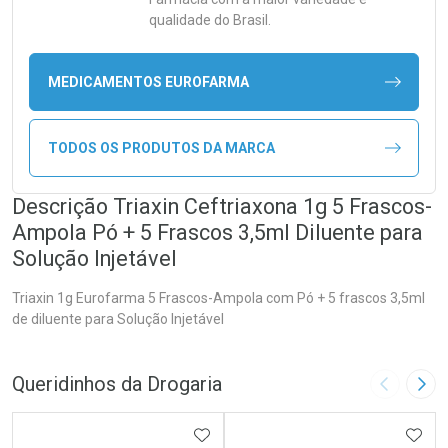
qualidade do Brasil.
MEDICAMENTOS EUROFARMA
TODOS OS PRODUTOS DA MARCA
Descrição Triaxin Ceftriaxona 1g 5 Frascos-
Ampola Pó + 5 Frascos 3,5ml Diluente para
Solução Injetável
Triaxin 1g Eurofarma 5 Frascos-Ampola com Pó + 5 frascos 3,5ml
de diluente para Solução Injetável
Queridinhos da Drogaria
Imagem A
Pró
ADICIONAR AOS FAVORITOS
ADIC