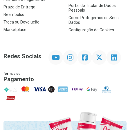
Portal do Titular de Dados
Prazo de Entrega
Pessoais
Reembolso
Como Protegemos os Seus
Troca ou Devolução
Dados
Marketplace
Configuração de Cookies
YouTube
Instagram
Facebook
Twitter
Linkedin
Redes Sociais
formas de
Pagamento
PIX
MasterCard
VISA
ELO
AMEX
NuPay
Google Pay
Diners Club
Hipercard
Promoção em Destaque