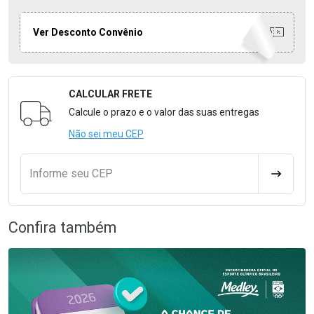
Ver Desconto Convênio
CALCULAR FRETE
Formulário para Calcular o Frete
Calcule o prazo e o valor das suas entregas
Não sei meu CEP
Informe seu CEP
CALCULA
Confira também