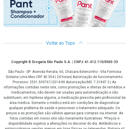
Voltar ao Topo
Copyright
Copyright © Drogaria São Paulo S.A. | CNPJ: 61.412.110/0565-33
São Paulo - SP: Avenida Renata, 60, Chácara Belenzinho - Vila Formosa
Gislaine Lima Meo CRF 40.354 | 24 horas| Autorização de funcionamento:
Processo: 2531.559767/2014-90 Autorização/MS: 7.31847.3 | As
informações contidas neste site, como promoções e ofertas de remédios e
medicamentos, não devem ser usadas para automedicação e não
substituem, em hipótese alguma, a medicação prescrita pelo profissional da
área médica. Somente o médico está em condições de diagnosticar
qualquer problema de saúde e prescrever o tratamento adequado. Os
preços e as promoções são válidos apenas para compras via internet. As
fotos contidas em nosso site são meramente ilustrativas. *Preços e
disponibilidade sujeitos a alterações no decorrer do dia. Antibióticos e
antimicrobianos vendas apenas em lojas físicas ou televendas. Portaria nº