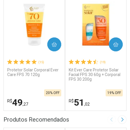
COMPRAR
COMPRAR
(15)
(19)
Protetor Solar Corporal Ever
Kit Ever Care Protetor Solar
Care FPS 70 120g
Facial FPS 30 60g + Corporal
FPS 30 200g
20% OFF
19% OFF
49
51
R$
R$
,27
,02
FECHAR
F
FECHAR
F
Produtos Recomendados
Imagem A
Pró